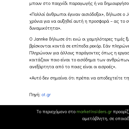
μπουν στο παιχνίδι παραγωγής ή να δημιουργήσου
«Πολλοί άνθρωποι έγιναν αισιόδοξοι», δήλωσε ο Ja
χρόνια για να αυξηθεί αυτή η προσφορά – ας το 
δυναμικότητα».
Ο Jannke δήλωσε ότι ενώ οι χαμηλότερες τιμές 
βρίσκονται κοντά σε επίπεδα ρεκόρ. Εάν πληρώνετ
Πληρώνουν για άλλους παράγοντες όπως η εργασί
κοιτάζουν ποιο είναι το εισόδημα των ανθρώπων κα
ανεξάρτητα από το ποιες είναι οι εισροές».
«Αυτό δεν σημαίνει ότι πρέπει να αποδεχτείτε 
Πηγή:
ot.gr
Το περιεχόμενο στο
marketinsiders.gr
προορίζ
αμετάβλητη, σε οποια