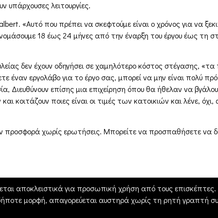
ν υπάρχουσες λειτουργίες.
lbert. «Αυτό που πρέπει να σκεφτούμε είναι ο χρόνος για να ξεκ
ονομάσουμε 18 έως 24 μήνες από την έναρξη του έργου έως τη σ
ξυλείας δεν έχουν οδηγήσει σε χαμηλότερο κόστος στέγασης, «
ε έναν εργολάβο για το έργο σας, μπορεί να μην είναι πολύ πρό
α, Διευθύνουν επίσης μια επιχείρηση όπου θα ήθελαν να βγάλο
ι κοιτάζουν ποιες είναι οι τιμές των κατοικιών και λένε, όχι, α
την προσφορά χωρίς ερωτήσεις. Μπορείτε να προσπαθήσετε να δ
εται αποκλειστικά για προσωπική χρήση από τους επισκέπτες. Η
δήποτε μορφή, απαγορεύεται αυστηρά χωρίς τη ρητή γραπτή συ