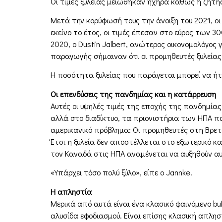
Οι τιμές ξυλείας μειώθηκαν ηχηρά καθώς η ζήτη
Μετά την κορύφωσή τους την άνοιξη του 2021, οι 
εκείνο το έτος, οι τιμές έπεσαν στο εύρος των 3
2020, ο Dustin Jalbert, ανώτερος οικονομολόγος 
παραγωγής σήμαιναν ότι οι προμηθευτές ξυλείας
Η ποσότητα ξυλείας που παράγεται μπορεί να ήτ
Οι επενδύσεις της πανδημίας και η κατάρρευση
Αυτές οι υψηλές τιμές της εποχής της πανδημίας
αλλά στο διαδίκτυο, τα πριονιστήρια των ΗΠΑ πα
αμερικανικό πρόβλημα: Οι προμηθευτές στη Βρεταν
Έτσι η ξυλεία δεν αποστέλλεται στο εξωτερικό κ
τον Καναδά στις ΗΠΑ αναμένεται να αυξηθούν αυτ
«Υπάρχει τόσο πολύ ξύλο», είπε ο Jannke.
Η απληστία
Μερικά από αυτά είναι ένα κλασικό φαινόμενο bu
αλυσίδα εφοδιασμού. Είναι επίσης κλασική απλησ