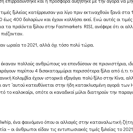
ση επιβραδύνθηκε και η προσφορά αυξήθηκε με την αγορά να μη
τιμές ξυλείας κατέρρευσαν για λίγο πριν εκτιναχθούν ξανά στα 
00 έως 400 δολαρίων και έχουν κολλήσει εκεί. Ενώ αυτές οι τιμέ
για τα προϊόντα ξύλου στην Fastmarkets RISI, ανέφερε ότι οι α
 πιέζονταν.
αν ωραία το 2021, αλλά όχι τόσο πολύ τώρα.
 έκαναν πολλούς ανθρώπους να επενδύσουν σε πριονιστήρια, ιδια
ράγουν περίπου 4 δισεκατομμύρια περισσότερα ξύλα από ό,τι το
ική Κολομβία έχουν ιστορικά εξαγάγει πολύ ξύλο στην Κίνα, αλλ
αι αντ ‘αυτού κατευθύνεται στην ήδη κατακλυσμένη αγορά των Η
ό το καλοκαίρι, οπότε οι καναδικοί μύλοι διατηρούν την παραγ
llwhip, ένα φαινόμενο όπου οι αλλαγές στην καταναλωτική ζήτ
τία – οι άνθρωποι είδαν τις εντυπωσιακές τιμές ξυλείας το 202