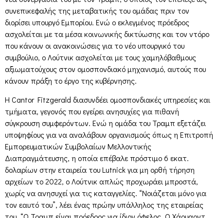
συνεπικεφαλής της μεταβατικής του ομάδας πριν τον
διορίσει υπουργό Εμπορίου. Ενώ ο εκλεγμένος πρόεδρος
ασχολείται με τα μέσα κοινωνικής δικτύωσης και τον ντόρο
που κάνουν οι ανακοινώσεις για το νέο υπουργικό του
συμβούλιο, ο Λούτνικ ασχολείται με τους χαμηλόβαθμους
αξιωματούχους στον ομοσπονδιακό μηχανισμό, αυτούς που
κάνουν πράξη το έργο της κυβέρνησης.
Η Cantor Fitzgerald διασυνδέει ομοσπονδιακές υπηρεσίες και
τμήματα, γεγονός που εγείρει ανησυχίες για πιθανή
σύγκρουση συμφερόντων. Ενώ η ομάδα του Τραμπ εξετάζει
υποψηφίους για να αναλάβουν οργανισμούς όπως η Επιτροπή
Εμπορευματικών Συμβολαίων Μελλοντικής
Διαπραγμάτευσης, η οποία επέβαλε πρόστιμο 6 εκατ.
δολαρίων στην εταιρεία του Lutnick για μη ορθή τήρηση
αρχείων το 2022, ο Λούτνικ απλώς προχωράει μπροστά,
χωρίς να ανησυχεί για τις καταγγελίες. “Νοιάζεται μόνο για
τον εαυτό του”, λέει ένας πρώην υπάλληλος της εταιρείας
του. “Ο Τραμπ είναι πρόεδρος για ίδιον όφελος. Ο Χάουαρντ