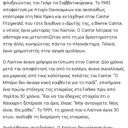
φιλοξενώντας τον Γκάρι τα Σαββατοκύριακα. Το 1983
αποφοίτησε με πτυχίο Οικονομικών και ακολούθως
επέστρεψε στη Νέα Υόρκη και εντάχθηκε στην Cantor
Fitzgerald, που τότε διηύθυνε ο ιδρυτής της, ο Bernie Cantor,
ο οποίος έγινε μέντορας του Λούτνικ. Ο Cantor λάτρευε το
arbitrage και μετατοπιζόταν από τη μια δραστηριότητα
στην άλλη, κυνηγώντας πάντα το πλεονέκτημα. Τελικά,
έγινε χρηματιστής στην αγορά ομολόγων.
Ο Λούτνικ έκανε γρήγορα εντύπωση στον Cantor. Δύο χρόνια
μετά την αποφοίτησή του από το κολέγιο, έκανε συναλλαγές
για μερικούς από τους καλύτερους πελάτες του Cantor. “Ο
Μπέρνι δεν άκουγε κακή κουβέντα για το παιδί”, επισήμανε
ένα πρώην στέλεχος της εταιρείας στο Forbes πριν από
περίπου 30 χρόνια. “Και να του έδειχνες στοιχεία ότι ο
Χάουαρντ ξεπέρασε τα όρια, έλεγε: “Μην ανησυχείτε. Νέος
είναι. Θα μάθει”. Το 1991, τη χρονιά που ο Λούτνικ έγινε 30
ετών, ανέλαβε τη διαχείριση της εταιρείας.
Ακολούθησαν αντιδράσεις. Ο Λούτνικ δημιούργησε έναν