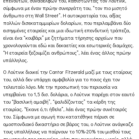
επενδυτών, συναδέλφων του, καθιστώντας τον Λούτνικ,
σύμφωνα με έναν πρώην συνεργάτη του, “τον πιο μισητό
άνθρωπο στη Wall Street”. Η αυτοκρατορία του, αξίας
πολλών δισεκατομμυρίων δολαρίων, που περιλαμβάνει δύο
εισηγμένες εταιρείες και μια ιδιωτική επενδυτική τράπεζα,
είναι ένα “κουβάρι” με ζητήματα τήρησης αρχείων που
χρονολογούνται εδώ και δεκαετίες και εσωτερικές διαμάχες.
“Η εταιρεία ξεζουμίζει ανθρώπους”, λέει ένας άλλος πρώην
υπάλληλος.
Ο Λούτνικ διοικεί την Cantor Fitzerald μαζί με τους εταίρους
του, αλλά δεν υπάρχει αμφιβολία για το ποιος έχει τον
τελευταίο λόγο. Με την προσωπική του περιουσία να
υπερβαίνει το 1,5 δισ. δολάρια, ο Λούτνικ παρέχει στον εαυτό
του “βασιλική αμοιβή”, “ψαλιδίζοντας” τα κέρδη της
εταιρίας. “Έκανε ό,τι ήθελε”, λέει ένας πρώην συνέταιρός
του. Σύμφωνα με αγωγή που κατατέθηκε πέρυσι σε
ομοσπονδιακό δικαστήριο σε βάρος του, ο Λούτνικ ανάγκαζε
τους υπαλλήλους να παίρνουν το 10%-20% του μισθού τους
σε μετοχές της εταιρείας, κάτι που ακουγόταν ωραίο, αλλά