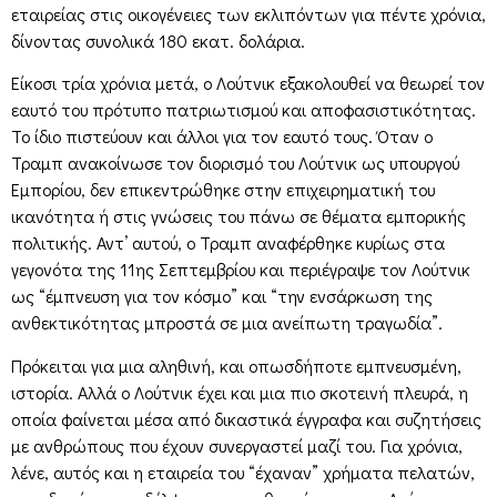
εταιρείας στις οικογένειες των εκλιπόντων για πέντε χρόνια,
δίνοντας συνολικά 180 εκατ. δολάρια.
Είκοσι τρία χρόνια μετά, ο Λούτνικ εξακολουθεί να θεωρεί τον
εαυτό του πρότυπο πατριωτισμού και αποφασιστικότητας.
Το ίδιο πιστεύουν και άλλοι για τον εαυτό τους. Όταν ο
Τραμπ ανακοίνωσε τον διορισμό του Λούτνικ ως υπουργού
Εμπορίου, δεν επικεντρώθηκε στην επιχειρηματική του
ικανότητα ή στις γνώσεις του πάνω σε θέματα εμπορικής
πολιτικής. Αντ’ αυτού, ο Τραμπ αναφέρθηκε κυρίως στα
γεγονότα της 11ης Σεπτεμβρίου και περιέγραψε τον Λούτνικ
ως “έμπνευση για τον κόσμο” και “την ενσάρκωση της
ανθεκτικότητας μπροστά σε μια ανείπωτη τραγωδία”.
Πρόκειται για μια αληθινή, και οπωσδήποτε εμπνευσμένη,
ιστορία. Αλλά ο Λούτνικ έχει και μια πιο σκοτεινή πλευρά, η
οποία φαίνεται μέσα από δικαστικά έγγραφα και συζητήσεις
με ανθρώπους που έχουν συνεργαστεί μαζί του. Για χρόνια,
λένε, αυτός και η εταιρεία του “έχαναν” χρήματα πελατών,