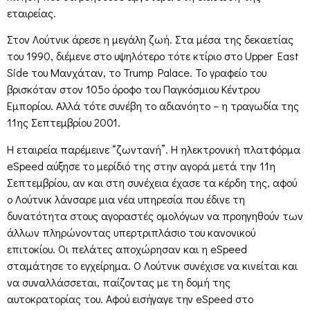
εταιρείας.
Στον Λούτνικ άρεσε η μεγάλη ζωή. Στα μέσα της δεκαετίας
του 1990, διέμενε στο υψηλότερο τότε κτίριο στο Upper East
Side του Μανχάταν, το Trump Palace. Το γραφείο του
βρισκόταν στον 105ο όροφο του Παγκόσμιου Κέντρου
Εμπορίου. Αλλά τότε συνέβη το αδιανόητο – η τραγωδία της
11ης Σεπτεμβρίου 2001.
Η εταιρεία παρέμεινε “ζωντανή”. Η ηλεκτρονική πλατφόρμα
eSpeed αύξησε το μερίδιό της στην αγορά μετά την 11η
Σεπτεμβρίου, αν και στη συνέχεια έχασε τα κέρδη της, αφού
ο Λούτνικ λάνσαρε μια νέα υπηρεσία που έδινε τη
δυνατότητα στους αγοραστές ομολόγων να προηγηθούν των
άλλων πληρώνοντας υπερτριπλάσιο του κανονικού
επιτοκίου. Οι πελάτες αποχώρησαν και η eSpeed
σταμάτησε το εγχείρημα. Ο Λούτνικ συνέχισε να κινείται και
να συναλλάσσεται, παίζοντας με τη δομή της
αυτοκρατορίας του. Αφού εισήγαγε την eSpeed στο