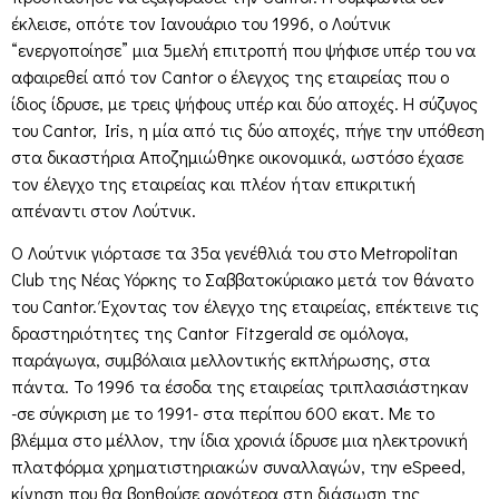
έκλεισε, οπότε τον Ιανουάριο του 1996, ο Λούτνικ
“ενεργοποίησε” μια 5μελή επιτροπή που ψήφισε υπέρ του να
αφαιρεθεί από τον Cantor ο έλεγχος της εταιρείας που ο
ίδιος ίδρυσε, με τρεις ψήφους υπέρ και δύο αποχές. Η σύζυγος
του Cantor, Iris, η μία από τις δύο αποχές, πήγε την υπόθεση
στα δικαστήρια Αποζημιώθηκε οικονομικά, ωστόσο έχασε
τον έλεγχο της εταιρείας και πλέον ήταν επικριτική
απέναντι στον Λούτνικ.
Ο Λούτνικ γιόρτασε τα 35α γενέθλιά του στο Metropolitan
Club της Νέας Υόρκης το Σαββατοκύριακο μετά τον θάνατο
του Cantor. Έχοντας τον έλεγχο της εταιρείας, επέκτεινε τις
δραστηριότητες της Cantor Fitzgerald σε ομόλογα,
παράγωγα, συμβόλαια μελλοντικής εκπλήρωσης, στα
πάντα. Το 1996 τα έσοδα της εταιρείας τριπλασιάστηκαν
-σε σύγκριση με το 1991- στα περίπου 600 εκατ. Με το
βλέμμα στο μέλλον, την ίδια χρονιά ίδρυσε μια ηλεκτρονική
πλατφόρμα χρηματιστηριακών συναλλαγών, την eSpeed,
κίνηση που θα βοηθούσε αργότερα στη διάσωση της