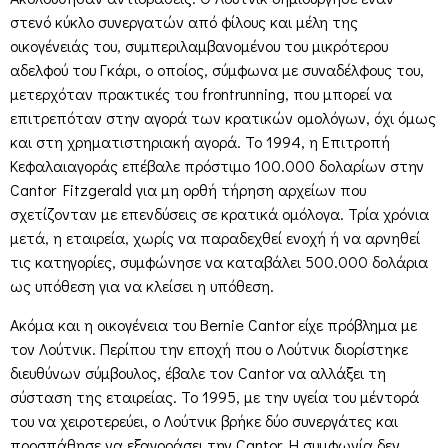
στενό κύκλο συνεργατών από φίλους και μέλη της
οικογένειάς του, συμπεριλαμβανομένου του μικρότερου
αδελφού του Γκάρι, ο οποίος, σύμφωνα με συναδέλφους του,
μετερχόταν πρακτικές του frontrunning, που μπορεί να
επιτρεπόταν στην αγορά των κρατικών ομολόγων, όχι όμως
και στη χρηματιστηριακή αγορά. Το 1994, η Επιτροπή
Κεφαλαιαγοράς επέβαλε πρόστιμο 100.000 δολαρίων στην
Cantor Fitzgerald για μη ορθή τήρηση αρχείων που
σχετίζονταν με επενδύσεις σε κρατικά ομόλογα. Τρία χρόνια
μετά, η εταιρεία, χωρίς να παραδεχθεί ενοχή ή να αρνηθεί
τις κατηγορίες, συμφώνησε να καταβάλει 500.000 δολάρια
ως υπόθεση για να κλείσει η υπόθεση.
Ακόμα και η οικογένεια του Bernie Cantor είχε πρόβλημα με
τον Λούτνικ. Περίπου την εποχή που ο Λούτνικ διορίστηκε
διευθύνων σύμβουλος, έβαλε τον Cantor να αλλάξει τη
σύσταση της εταιρείας. Το 1995, με την υγεία του μέντορά
του να χειροτερεύει, ο Λούτνικ βρήκε δύο συνεργάτες και
προσπάθησε να εξαγοράσει την Cantor. Η συμφωνία δεν