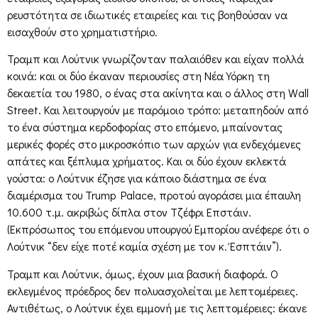
ρευστότητα σε ιδιωτικές εταιρείες και τις βοηθούσαν να
εισαχθούν στο χρηματιστήριο.
Τραμπ και Λούτνικ γνωρίζονταν παλαιόθεν και είχαν πολλά
κοινά: και οι δύο έκαναν περιουσίες στη Νέα Υόρκη τη
δεκαετία του 1980, ο ένας στα ακίνητα και ο άλλος στη Wall
Street. Και λειτουργούν με παρόμοιο τρόπο: μεταπηδούν από
το ένα σύστημα κερδοφορίας στο επόμενο, μπαίνοντας
μερικές φορές στο μικροσκόπιο των αρχών για ενδεχόμενες
απάτες και ξέπλυμα χρήματος. Και οι δύο έχουν εκλεκτά
γούστα: ο Λούτνικ έζησε για κάποιο διάστημα σε ένα
διαμέρισμα του Trump Palace, προτού αγοράσει μια έπαυλη
10.600 τ.μ. ακριβώς δίπλα στον Τζέφρι Επστάιν.
(Εκπρόσωπος του επόμενου υπουργού Εμπορίου ανέφερε ότι ο
Λούτνικ “δεν είχε ποτέ καμία σχέση με τον κ. Έσπτάιν”).
Τραμπ και Λούτνικ, όμως, έχουν μια βασική διαφορά. Ο
εκλεγμένος πρόεδρος δεν πολυασχολείται με λεπτομέρειες.
Αντιθέτως, ο Λούτνικ έχει εμμονή με τις λεπτομέρειες: έκανε