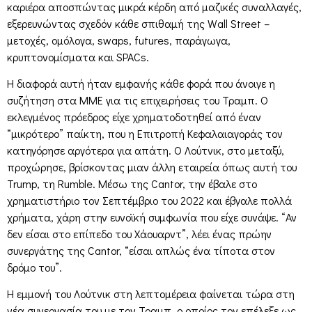
καριέρα αποσπώντας μικρά κέρδη από μαζικές συναλλαγές,
εξερευνώντας σχεδόν κάθε σπιθαμή της Wall Street –
μετοχές, ομόλογα, swaps, futures, παράγωγα,
κρυπτονομίσματα και SPACs.
Η διαφορά αυτή ήταν εμφανής κάθε φορά που άνοιγε η
συζήτηση στα ΜΜΕ για τις επιχειρήσεις του Τραμπ. Ο
εκλεγμένος πρόεδρος είχε χρηματοδοτηθεί από έναν
“μικρότερο” παίκτη, που η Επιτροπή Κεφαλαιαγοράς τον
κατηγόρησε αργότερα για απάτη. Ο Λούτνικ, στο μεταξύ,
προχώρησε, βρίσκοντας μιαν άλλη εταιρεία όπως αυτή του
Trump, τη Rumble. Μέσω της Cantor, την έβαλε στο
χρηματιστήριο τον Σεπτέμβριο του 2022 και έβγαλε πολλά
χρήματα, χάρη στην ευνοϊκή συμφωνία που είχε συνάψε. “Αν
δεν είσαι στο επίπεδο του Χάουαρντ”, λέει ένας πρώην
συνεργάτης της Cantor, “είσαι απλώς ένα τίποτα στον
δρόμο του”.
Η εμμονή του Λούτνικ στη λεπτομέρεια φαίνεται τώρα στη
νέα συνεργασία του με τον Τραμπ, ο οποίος τον επέλεξε ως