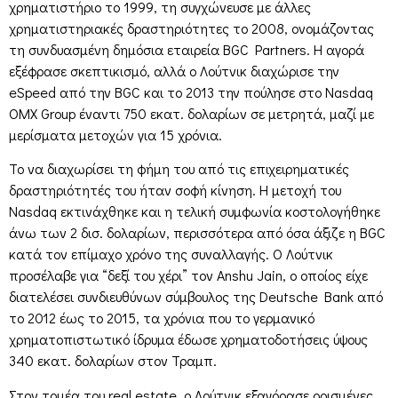
χρηματιστήριο το 1999, τη συγχώνευσε με άλλες
χρηματιστηριακές δραστηριότητες το 2008, ονομάζοντας
τη συνδυασμένη δημόσια εταιρεία BGC Partners. Η αγορά
εξέφρασε σκεπτικισμό, αλλά ο Λούτνικ διαχώρισε την
eSpeed από την BGC και το 2013 την πούλησε στο Nasdaq
OMX Group έναντι 750 εκατ. δολαρίων σε μετρητά, μαζί με
μερίσματα μετοχών για 15 χρόνια.
Το να διαχωρίσει τη φήμη του από τις επιχειρηματικές
δραστηριότητές του ήταν σοφή κίνηση. Η μετοχή του
Nasdaq εκτινάχθηκε και η τελική συμφωνία κοστολογήθηκε
άνω των 2 δισ. δολαρίων, περισσότερα από όσα άξιζε η BGC
κατά τον επίμαχο χρόνο της συναλλαγής. Ο Λούτνικ
προσέλαβε για “δεξί του χέρι” τον Anshu Jain, ο οποίος είχε
διατελέσει συνδιευθύνων σύμβουλος της Deutsche Bank από
το 2012 έως το 2015, τα χρόνια που το γερμανικό
χρηματοπιστωτικό ίδρυμα έδωσε χρηματοδοτήσεις ύψους
340 εκατ. δολαρίων στον Τραμπ.
Στον τομέα του real estate, o Λούτνικ εξαγόρασε ορισμένες