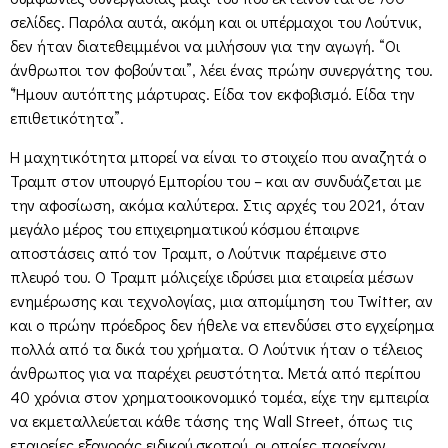
σελίδες. Παρόλα αυτά, ακόμη και οι υπέρμαχοι του Λούτνικ,
δεν ήταν διατεθειμμένοι να μιλήσουν για την αγωγή. “Οι
άνθρωποι τον φοβούνται”, λέει ένας πρώην συνεργάτης του.
“Ήμουν αυτόπτης μάρτυρας. Είδα τον εκφοβισμό. Είδα την
επιθετικότητα”.
Η μαχητικότητα μπορεί να είναι το στοιχείο που αναζητά ο
Τραμπ στον υπουργό Εμπορίου του – και αν συνδυάζεται με
την αφοσίωση, ακόμα καλύτερα. Στις αρχές του 2021, όταν
μεγάλο μέρος του επιχειρηματικού κόσμου έπαιρνε
αποστάσεις από τον Τραμπ, ο Λούτνικ παρέμεινε στο
πλευρό του. Ο Τραμπ μόλιςείχε ιδρύσει μια εταιρεία μέσων
ενημέρωσης και τεχνολογίας, μια απομίμηση του Twitter, αν
και ο πρώην πρόεδρος δεν ήθελε να επενδύσει στο εγχείρημα
πολλά από τα δικά του χρήματα. Ο Λούτνικ ήταν ο τέλειος
άνθρωπος για να παρέχει ρευστότητα. Μετά από περίπου
40 χρόνια στον χρηματοοικονομικό τομέα, είχε την εμπειρία
να εκμεταλλεύεται κάθε τάσης της Wall Street, όπως τις
εταιρείες εξαγοράς ειδικού σκοπού, οι οποίες παρείχαν