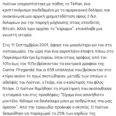
Λούτνικ υπερασπίστηκε με πάθος το Tether, ένα
κρυπτονόμισμα συνδεδεμένο με το αμερικανικό δολάριο, και
ανακοίνωσε μια αρχική χρηματοδότηση ύψους 2 δισ.
δολαρίων για την παροχή μόχλευσης στους επενδυτές
Bitcoin. Αλλά πριν αρχίσει το “κήρυγμα”, επανέλαβε μια
γνωστή ιστορία.
Στις 11 Σεπτεμβρίου 2001, άφηνε τον μεγαλύτερο γιο του στο
νηπιαγωγείο, την ώρα που ένα αεροπλάνο έπεφτε πάνω στο
Παγκόσμιο Κέντρο Εμπορίου, όπου στους ορόφους από τον
101ο έως τον 105ο βρίσκονταν τα κεντρικά γραφεία της
Cantor Fitzgerald. Και οι 658 υπάλληλοί που βρίσκονταν στο
κτίριο εκείνο το πρωί σκοτώθηκαν, μεταξύ των οποίων ο
αδελφός του Λούτνικ, ο Γκάρι, και ο καλύτερός του φίλος
Ντάγκ. Ο Λούτνικ θυμήθηκε τη στρατηγική που ακολουθούσε
η εταιρεία του στις προσλήψεις: “Είχαμε ένα ασυνήθιστο
μοντέλο. Θέλαμε να δουλεύουμε μόνο με ανθρώπους που μας
άρεσαν”. Από την τραγωδία προέκυψε ο σκοπός. Ο Λούτνικ
δεσμεύθηκε να παραχωρεί το 25% των κερδών της