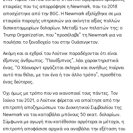
εταιρείες που τις απορρόφησε η Newmark, που το 2018
αποσχίστηκε από την BGC. Η Newmark εξελίχθηκε σε μια
εταιρεία παροχής υπηρεσιών για ακίνητα αξίας πολλών
δισεκατομμυρίων δολαρίων. Μεταξύ των πελατών της: ο
Trump Organization, που “προσέλαβε” τη Newmark για να
πουλήσει το ξενοδοχείο του στην Ουάσινγκτον.
Ακόμη και οι εχθροί του Λούτνικ παραδέχονται ότι είναι
έξυπνος άνθρωπος. “Πανέξυπνος”, λέει χαρακτηριστικά
ένας. “Ο Χάουαρντ εργάζεται σκληρά και συνήθως παίρνει
αυτό που θέλει, με τον ένα ή τον άλλο τρόπο”, προσθέτει
ένας δεύτερος.
Όχι όμως με τρόπο που να ικανοποιεί τους πάντες. Τον
Ιούνιο του 2021, ο Λούτνικ φέρεται να απαίτησε από την
επιτροπή αποζημιώσεων του Διοικητικού Συμβουλίου της
Newmark να του καταβάλει μπόνους 50 εκατ. δολαρίων.
Σύμφωνα με αγωγή που κατέθεσαν αργότερα οι μέτοχοι, η
επιτροπή αποφάσισε αρχικά να αναβάλει την εξέταση του