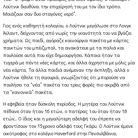
Λούτνικ διευθύνει την επιχείρησή του με τον ίδιο τρόπο.
Μοιάζουν σαν δυο σταγόνες νερό”.
Γιος ενός καθηγητή κολεγίου, ο Λούτνικ μεγάλωσε στο Λονγκ
Άιλαντ, δείχνοντας από νωρίς την ικανότητά του να βγάζει
χρήματα. Ως παιδί, αγόραζε καινούργια πακέτα με κάρτες
παικτών του μπέιζμπολ, τα ανακάτευε με τα παλιά και
πουλούσε αυτά που είχε δημιουργήσει. Κάποια ήταν τα
τυχερά με πέντε νέες κάρτες, και άλλα άχρηστα με μόλις μία
νέα κάρτα. Τα άλλα παιδιά ανέμεναν την έκπληξη, αλλά ο
Λούτνικ ήθελε τη σιγουριά, γνωρίζοντας ότι μπορούσε να
πουλήσει τα “νέα” πακέτα του τρεις φορές πιο ακριβά από
τα “κανονικά” πακέτα.
Η εφηβεία ήταν δύσκολη περίοδος. Η μητέρα του Λούτνικ
πέθανε όταν ήταν 16 ετών, ο πατέρας του όταν ήταν 18
ετών,. Ο ίδιος και η μεγαλύτερη αδελφή του έπρεπε να
φροντίσουν τον 15χρονο αδελφό τους Γκάρυ. Ο Λούτνικ έμενε
οικότροφος στο κολέγιο Haverford στην Πενσυλβάνια,