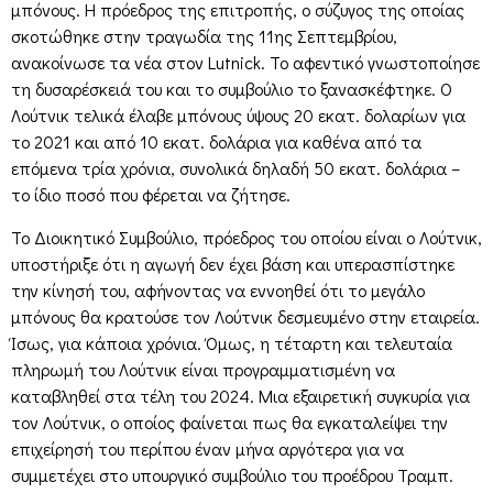
μπόνους. Η πρόεδρος της επιτροπής, ο σύζυγος της οποίας
σκοτώθηκε στην τραγωδία της 11ης Σεπτεμβρίου,
ανακοίνωσε τα νέα στον Lutnick. Το αφεντικό γνωστοποίησε
τη δυσαρέσκειά του και το συμβούλιο το ξανασκέφτηκε. Ο
Λούτνικ τελικά έλαβε μπόνους ύψους 20 εκατ. δολαρίων για
το 2021 και από 10 εκατ. δολάρια για καθένα από τα
επόμενα τρία χρόνια, συνολικά δηλαδή 50 εκατ. δολάρια –
το ίδιο ποσό που φέρεται να ζήτησε.
Το Διοικητικό Συμβούλιο, πρόεδρος του οποίου είναι ο Λούτνικ,
υποστήριξε ότι η αγωγή δεν έχει βάση και υπερασπίστηκε
την κίνησή του, αφήνοντας να εννοηθεί ότι το μεγάλο
μπόνους θα κρατούσε τον Λούτνικ δεσμευμένο στην εταιρεία.
Ίσως, για κάποια χρόνια. Όμως, η τέταρτη και τελευταία
πληρωμή του Λούτνικ είναι προγραμματισμένη να
καταβληθεί στα τέλη του 2024. Μια εξαιρετική συγκυρία για
τον Λούτνικ, ο οποίος φαίνεται πως θα εγκαταλείψει την
επιχείρησή του περίπου έναν μήνα αργότερα για να
συμμετέχει στο υπουργικό συμβούλιο του προέδρου Τραμπ.