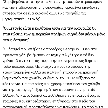
“Θορυβημένοι από την απειλή των εμπορικών περιορισμών
και την επιβράδυνση της οικονομίας, ορισμένοι επενδυτές
στρέφονται σε ένα κλασικό αμυντικό παιχνίδι: τις
μερισματικές μετοχές”.
“Οι μετοχές είναι η καλύτερη λύση για την οικονομία: Οι
επιπτώσεις των εμπορικών πολέμων συχνά δεν μένουν μόνο
στους δασμούς”
“Οι δασμοί που επέβαλε ο πρόεδρος George W. Bush στα
προϊόντα χάλυβα έμειναν σε ισχύ για λιγότερο από δύο
χρόνια. Ο αντίκτυπός τους στην οικονομία όμως διήρκεσε
πολύ περισσότερο. Με στόχο να προστατεύσουν την
ταλαιπωρημένη -αλλά με πολιτική επιρροή- αμερικανική
βιομηχανία του χάλυβα, οι δασμοί του 2002 αύξησαν το
κόστος για τις εταιρείες που χρησιμοποιούσαν τον χάλυβα
για την παραγωγή εξαρτημάτων αυτοκινήτων, μεταξύ
άλλων. Αν και οι δασμοί ανακλήθηκαν το επόμενο έτος, οι
εταιρείες που επηρεάστηκαν επλήγησαν στο πεδίο του
ανταγωνισμού, προσπαθώντας να πουλήσουν τα προϊόντα