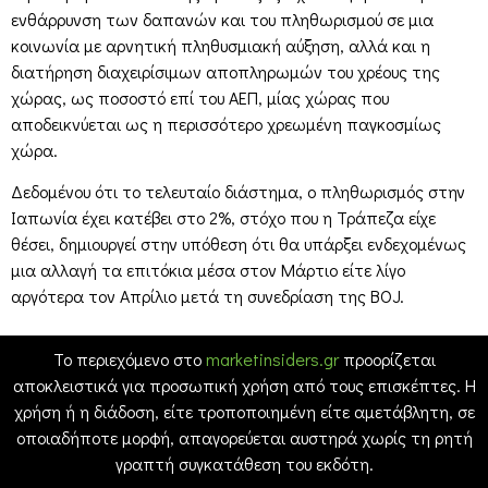
ενθάρρυνση των δαπανών και του πληθωρισμού σε μια
κοινωνία με αρνητική πληθυσμιακή αύξηση, αλλά και η
διατήρηση διαχειρίσιμων αποπληρωμών του χρέους της
χώρας, ως ποσοστό επί του ΑΕΠ, μίας χώρας που
αποδεικνύεται ως η περισσότερο χρεωμένη παγκοσμίως
χώρα.
Δεδομένου ότι το τελευταίο διάστημα, ο πληθωρισμός στην
Ιαπωνία έχει κατέβει στο 2%, στόχο που η Τράπεζα είχε
θέσει, δημιουργεί στην υπόθεση ότι θα υπάρξει ενδεχομένως
μια αλλαγή τα επιτόκια μέσα στον Μάρτιο είτε λίγο
αργότερα τον Απρίλιο μετά τη συνεδρίαση της BOJ.
Το περιεχόμενο στο
marketinsiders.gr
προορίζεται
αποκλειστικά για προσωπική χρήση από τους επισκέπτες. Η
χρήση ή η διάδοση, είτε τροποποιημένη είτε αμετάβλητη, σε
οποιαδήποτε μορφή, απαγορεύεται αυστηρά χωρίς τη ρητή
γραπτή συγκατάθεση του εκδότη.