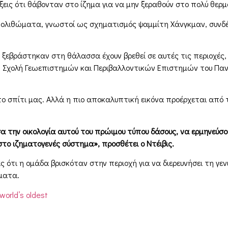
ξεις ότι θάβονταν στο ίζημα για να μην ξεραθούν στο πολύ θερμό
απολιθώματα, γνωστοί ως σχηματισμός ψαμμίτη Χάνγκμαν, συνδ
εβράστηκαν στη θάλασσα έχουν βρεθεί σε αυτές τις περιοχές,
 Σχολή Γεωεπιστημών και Περιβαλλοντικών Επιστημών του Πανε
ο σπίτι μας. Αλλά η πιο αποκαλυπτική εικόνα προέρχεται από 
σα την οικολογία αυτού του πρώιμου τύπου δάσους, να ερμηνεύ
στο ιζηματογενές σύστημα», προσθέτει ο Ντέιβις.
 ότι η ομάδα βρισκόταν στην περιοχή για να διερευνήσει τη γενι
ματα.
world’s oldest