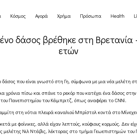
α
Κόσμος
Αγορά
Χρήμα
Πρόσωπα
Health
L
ένο δάσος βρέθηκε στη Βρετανία –
ετών
δάσος που είναι γνωστό στη Γη, σύμφωνα με μια νέα μελέτη στη
 χρόνια πίσω και σπάνε το ρεκόρ που κατέχει ένα δάσος στην
 του Πανεπιστημίου του Κέιμπριτζ, όπως αναφέρει το CNNi.
μίτη στη νότια πλευρά καναλιού Μπρίστολ κοντά στο Μίνεχεντ
τά με φοίνικες, αλλά είχαν λεπτούς, κούφιους κορμούς. Δεν είχ
ης μελέτης Νιλ Ντέιβις, λέκτορας στο τμήμα Γεωεπιστημών του