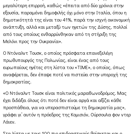
μεγαλύτερη επιρροή, καθώς «έπειτα από δύο χρόνια στην
εξουσία, παραμένει δημοφιλής όχι μόνο στην Ιταλία, όπου η
δημοτικότητά της είναι του 41%, παρά την ισχνή οικονομική
ανάπτυξη, αλλά και μεταξύ των ηγετών της Δύσης, πολλοί
από τους οποίους ενθαρρύνθηκαν από τη στήριξη της
Μελόνι προς την Ουκρανία».
Ο Ντόναλντ Τουσκ, ο οποίος πρόσφατα επανεξελέγη
πρωθυπουργός της Πολωνίας, είναι ένας από τους
ευρωπαίους ηγέτες στη λίστα του «ΤΙΜΕ», ο οποίος, όπως
αναφέρεται, δεν έπαψε ποτέ να πιστεύει στην υπεροχή της
δημοκρατίας.
«Ο Ντόναλντ Τουσκ είναι πολιτικός μαραθωνοδρόμος. Μας
έχει διδάξει όλους ότι ποτέ δεν είναι αργά και αξίζει κάθε
προσπάθεια, για να υπερασπιστούμε τη δημοκρατία μας»,
γράφει γι’ αυτόν η πρόεδρος της Κομισιόν, Ούρσουλα φον ντερ
Λάιεν.
Στη λίστα με τους 100 πιο επιδραστικούς βρίσκεται και ο