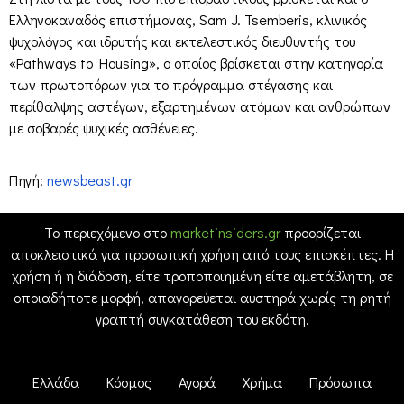
Ελληνοκαναδός επιστήμονας, Sam J. Tsemberis, κλινικός
ψυχολόγος και ιδρυτής και εκτελεστικός διευθυντής του
«Pathways to Housing», ο οποίος βρίσκεται στην κατηγορία
των πρωτοπόρων για το πρόγραμμα στέγασης και
περίθαλψης αστέγων, εξαρτημένων ατόμων και ανθρώπων
με σοβαρές ψυχικές ασθένειες.
Πηγή:
newsbeast.gr
Το περιεχόμενο στο
marketinsiders.gr
προορίζεται
αποκλειστικά για προσωπική χρήση από τους επισκέπτες. Η
χρήση ή η διάδοση, είτε τροποποιημένη είτε αμετάβλητη, σε
οποιαδήποτε μορφή, απαγορεύεται αυστηρά χωρίς τη ρητή
γραπτή συγκατάθεση του εκδότη.
Ελλάδα
Κόσμος
Αγορά
Χρήμα
Πρόσωπα