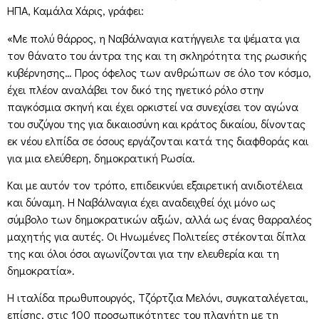
ΗΠΑ, Καμάλα Χάρις, γράφει:
«Με πολύ θάρρος, η Ναβάλναγια κατήγγειλε τα ψέματα για
τον θάνατο του άντρα της και τη σκληρότητα της ρωσικής
κυβέρνησης… Προς όφελος των ανθρώπων σε όλο τον κόσμο,
έχει πλέον αναλάβει τον δικό της ηγετικό ρόλο στην
παγκόσμια σκηνή και έχει ορκιστεί να συνεχίσει τον αγώνα
του συζύγου της για δικαιοσύνη και κράτος δικαίου, δίνοντας
εκ νέου ελπίδα σε όσους εργάζονται κατά της διαφθοράς και
για μια ελεύθερη, δημοκρατική Ρωσία.
Και με αυτόν τον τρόπο, επιδεικνύει εξαιρετική ανιδιοτέλεια
και δύναμη. Η Ναβάλναγια έχει αναδειχθεί όχι μόνο ως
σύμβολο των δημοκρατικών αξιών, αλλά ως ένας θαρραλέος
μαχητής για αυτές. Οι Ηνωμένες Πολιτείες στέκονται δίπλα
της και όλοι όσοι αγωνίζονται για την ελευθερία και τη
δημοκρατία».
Η ιταλίδα πρωθυπουργός, Τζόρτζια Μελόνι, συγκαταλέγεται,
επίσης, στις 100 προσωπικότητες του πλανήτη με τη