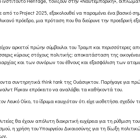
 ινστιτούτο Heritage, τονίζουν στην «Ναυτεμπορική», διπλωματ
από το Project 2025, εξακολουθεί να παραμένει ένα βασικό σημε
ικανό πρόεδρο, μια πρόταση που θα διεύρυνε την προεδρική εξ
τείχαν αρκετοί πρώην σύμβουλοι του Τραμπ και περισσότερες α
τέσσερις κύριους στόχους πολιτικής: αποκατάσταση της οικογένε
αρχίας και των συνόρων του έθνους και εξασφάλιση των ατομι
χοντα συντηρητικά think tank της Ουάσιγκτον. Παρήγαγε για πρώ
όναλντ Ρίγκαν επρόκειτο να αναλάβει τα καθήκοντά του.
ν Λευκό Οίκο, το ίδρυμα καυχιόταν ότι είχε υιοθετήσει σχεδόν 
ολιτείες θα έχουν απόλυτη διακριτική ευχέρεια για τη ρύθμιση
σμού, η χρήση του Υπουργείου Δικαιοσύνης για τη δίωξη πολιτι
ων.