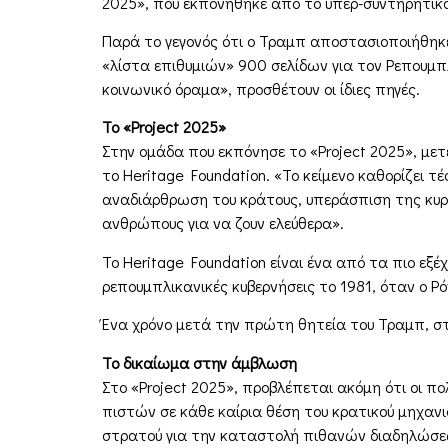
2025», που εκπονήθηκε από το υπερ-συντηρητικό
Παρά το γεγονός ότι ο Τραμπ αποστασιοποιήθηκε 
«λίστα επιθυμιών» 900 σελίδων για τον Ρεπουμπλ
κοινωνικό όραμα», προσθέτουν οι ίδιες πηγές.
Το «Project 2025»
Στην ομάδα που εκπόνησε το «Project 2025», με
το Heritage Foundation. «Το κείμενο καθορίζει 
αναδιάρθρωση του κράτους, υπεράσπιση της κυρι
ανθρώπους για να ζουν ελεύθερα».
Το Heritage Foundation είναι ένα από τα πιο εξέ
ρεπουμπλικανικές κυβερνήσεις το 1981, όταν ο Ρ
Ένα χρόνο μετά την πρώτη θητεία του Τραμπ, στο
Το δικαίωμα στην άμβλωση
Στο «Project 2025», προβλέπεται ακόμη ότι οι π
πιστών σε κάθε καίρια θέση του κρατικού μηχανι
στρατού για την καταστολή πιθανών διαδηλώσε