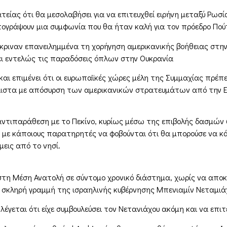
είας ότι θα μεσολαβήσει για να επιτευχθεί ειρήνη μεταξύ Ρωσί
πογράψουν μια συμφωνία που θα ήταν καλή για τον πρόεδρο Πούτι
έκριναν επανειλημμένα τη χορήγηση αμερικανικής βοήθειας στην
ι εντελώς τις παραδόσεις όπλων στην Ουκρανία
ι επιμένει ότι οι ευρωπαϊκές χώρες μέλη της Συμμαχίας πρέπει
ιστα με απόσυρση των αμερικανικών στρατευμάτων από την Ευ
αντιπαράθεση με το Πεκίνο, κυρίως μέσω της επιβολής δασμών 
, με κάποιους παρατηρητές να φοβούνται ότι θα μπορούσε να κά
μεις από το νησί.
η στη Μέση Ανατολή σε σύντομο χρονικό διάστημα, χωρίς να απ
 σκληρή γραμμή της ισραηλινής κυβέρνησης Μπενιαμίν Νεταμιάχ
έγεται ότι είχε συμβουλεύσει τον Νετανιάχου ακόμη και να επιτ