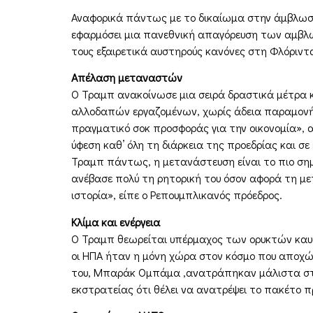
Αναφορικά πάντως με το δικαίωμα στην άμβλωση,
εφαρμόσει μια πανεθνική απαγόρευση των αμβλώσε
τους εξαιρετικά αυστηρούς κανόνες στη Φλόριντ
Απέλαση μεταναστών
Ο Τραμπ ανακοίνωσε μια σειρά δραστικά μέτρα κ
αλλοδαπών εργαζομένων, χωρίς άδεια παραμονή
πραγματικό σοκ προσφοράς για την οικονομία», 
ύφεση καθ’ όλη τη διάρκεια της προεδρίας και σ
Τραμπ πάντως, η μετανάστευση είναι το πιο σημ
ανέβασε πολύ τη ρητορική του όσον αφορά τη με
ιστορία», είπε ο Ρεπουμπλικανός πρόεδρος.
Κλίμα και ενέργεια
Ο Τραμπ θεωρείται υπέρμαχος των ορυκτών καυσί
οι ΗΠΑ ήταν η μόνη χώρα στον κόσμο που αποχώρ
του, Μπαράκ Ομπάμα ,ανατράπηκαν μάλιστα στη δ
εκστρατείας ότι θέλει να ανατρέψει το πακέτο π