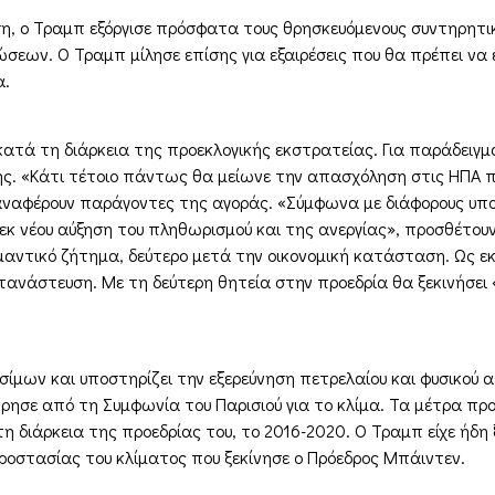
 ο Τραμπ εξόργισε πρόσφατα τους θρησκευόμενους συντηρητικο
ων. Ο Τραμπ μίλησε επίσης για εξαιρέσεις που θα πρέπει να είν
α.
ατά τη διάρκεια της προεκλογικής εκστρατείας. Για παράδειγ
ς. «Κάτι τέτοιο πάντως θα μείωνε την απασχόληση στις ΗΠΑ 
αναφέρουν παράγοντες της αγοράς. «Σύμφωνα με διάφορους υπο
ε εκ νέου αύξηση του πληθωρισμού και της ανεργίας», προσθέτ
αντικό ζήτημα, δεύτερο μετά την οικονομική κατάσταση. Ως εκ 
τανάστευση. Με τη δεύτερη θητεία στην προεδρία θα ξεκινήσει
μων και υποστηρίζει την εξερεύνηση πετρελαίου και φυσικού α
ησε από τη Συμφωνία του Παρισιού για το κλίμα. Τα μέτρα πρ
ιάρκεια της προεδρίας του, το 2016-2020. Ο Τραμπ είχε ήδη ξ
ροστασίας του κλίματος που ξεκίνησε ο Πρόεδρος Μπάιντεν.