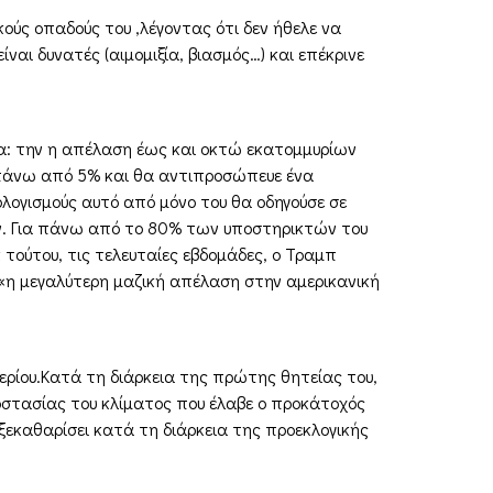
ύς οπαδούς του ,λέγοντας ότι δεν ήθελε να
αι δυνατές (αιμομιξία, βιασμός…) και επέκρινε
μα: την η απέλαση έως και οκτώ εκατομμυρίων
πάνω από 5% και θα αντιπροσώπευε ένα
λογισμούς αυτό από μόνο του θα οδηγούσε σε
ουν. Για πάνω από το 80% των υποστηρικτών του
τούτου, τις τελευταίες εβδομάδες, ο Τραμπ
 «η μεγαλύτερη μαζική απέλαση στην αμερικανική
ερίου.Κατά τη διάρκεια της πρώτης θητείας του,
οστασίας του κλίματος που έλαβε ο προκάτοχός
εκαθαρίσει κατά τη διάρκεια της προεκλογικής