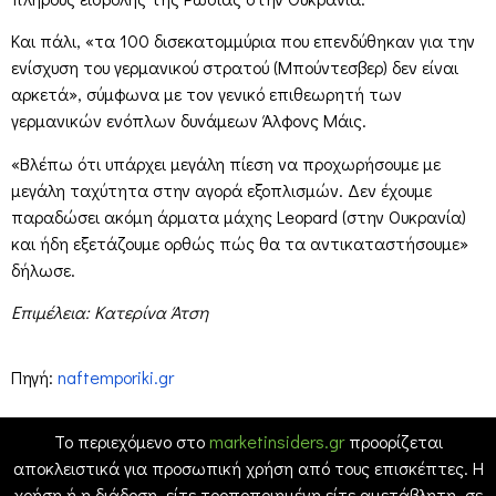
Και πάλι, «τα 100 δισεκατομμύρια που επενδύθηκαν για την
ενίσχυση του γερμανικού στρατού (Μπούντεσβερ) δεν είναι
αρκετά», σύμφωνα με τον γενικό επιθεωρητή των
γερμανικών ενόπλων δυνάμεων Άλφονς Μάις.
«Βλέπω ότι υπάρχει μεγάλη πίεση να προχωρήσουμε με
μεγάλη ταχύτητα στην αγορά εξοπλισμών. Δεν έχουμε
παραδώσει ακόμη άρματα μάχης Leopard (στην Ουκρανία)
και ήδη εξετάζουμε ορθώς πώς θα τα αντικαταστήσουμε»
δήλωσε.
Επιμέλεια: Κατερίνα Άτση
Πηγή:
naftemporiki.gr
Το περιεχόμενο στο
marketinsiders.gr
προορίζεται
αποκλειστικά για προσωπική χρήση από τους επισκέπτες. Η
χρήση ή η διάδοση, είτε τροποποιημένη είτε αμετάβλητη, σε