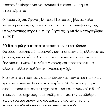
προφανής κίνηση για να ανακοπεί η συρρικνωση του
στρατεύματος.
Ο Γερμανός υπ. Άμυνας Μπόρις Πιστόριους βλέπει καλά
επιχειρήματα προς την κατεύθυνση της επαναφοράς της
υποχρεωτικής στρατιωτικής θητείας, η οποία καταργήθηκε
το 2011.
50 δισ. ευρώ για αποκατάσταση των στρατώνων
Ωστόσο πρόβλημα δημιουργούν και οι σημαντικές ελλείψεις σε
βασικές υποδομές. «Όταν επισκέπτομαι τα στρατεύματα,
δεν ακούω πλέον ότι λείπουν κράνη και προστατευτικά
γιλέκα – αλλά ντουλάπια», έγραψε η Högl.
Η αποκατάσταση των στρατώνων και των στρατιωτικών
εγκαταστάσεων θα κοστίσει περίπου 50 δισεκατομμύρια
ευρώ – ποσό που αντιστοιχεί στο μισό του συνολικού ειδικού
ταμείου που δημιούργησε η κυβέρνηση για την αναβάθμιση
των στρατιωτικών της δυνάμεων στον απόηχο της
πλήρους εισβολής της Ρωσίας στην Ουκρανία.