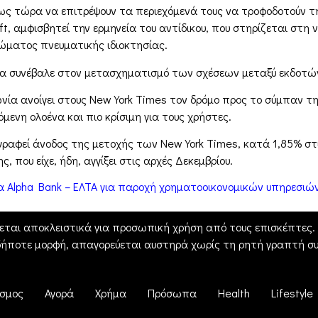
 έως τώρα να επιτρέψουν τα περιεχόμενά τους να τροφοδοτούν 
, αμφισβητεί την ερμηνεία του αντίδικου, που στηρίζεται στη νομ
αιώματος πνευματικής ιδιοκτησίας.
α συνέβαλε στον μετασχηματισμό των σχέσεων μεταξύ εκδοτών
ία ανοίγει στους New York Times τον δρόμο προς το σύμπαν της
ενη ολοένα και πιο κρίσιμη για τους χρήστες.
ραφεί άνοδος της μετοχής των New York Times, κατά 1,85% στ
, που είχε, ήδη, αγγίξει στις αρχές Δεκεμβρίου.
α Alpha Bank – ΕΛΤΑ για παροχή χρηματοοικονομικών υπηρεσιώ
εται αποκλειστικά για προσωπική χρήση από τους επισκέπτες. Η
δήποτε μορφή, απαγορεύεται αυστηρά χωρίς τη ρητή γραπτή συ
σμος
Αγορά
Χρήμα
Πρόσωπα
Health
Lifestyle