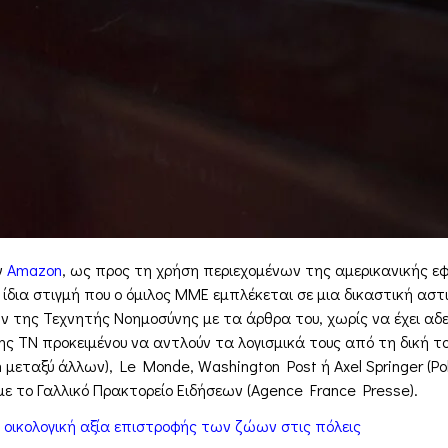
ν
Amazon
, ως προς τη χρήση περιεχομένων της αμερικανικής ε
ίδια στιγμή που ο όμιλος ΜΜΕ εμπλέκεται σε μια δικαστική αστι
ν της Τεχνητής Νοημοσύνης με τα άρθρα του, χωρίς να έχει αδε
ης ΤΝ προκειμένου να αντλούν τα λογισμικά τους από τη δική τ
h μεταξύ άλλων), Le Monde, Washington Post ή Axel Springer (Poli
 με το Γαλλικό Πρακτορείο Ειδήσεων (Agence France Presse).
 οικολογική αξία επιστροφής των ζώων στις πόλεις