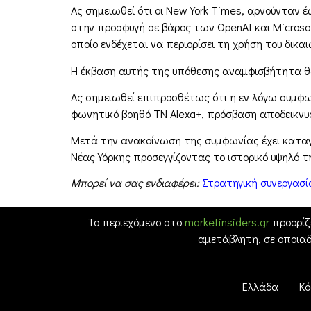
Ας σημειωθεί ότι οι New York Times, αρνούνταν
στην προσφυγή σε βάρος των OpenAI και Microsoft
οποίο ενδέχεται να περιορίσει τη χρήση του δικ
Η έκβαση αυτής της υπόθεσης αναμφισβήτητα θ
Ας σημειωθεί επιπροσθέτως ότι η εν λόγω συμφων
φωνητικό βοηθό ΤΝ Alexa+, πρόσβαση αποδεικνυόμ
Μετά την ανακοίνωση της συμφωνίας έχει καταγ
Νέας Υόρκης προσεγγίζοντας το ιστορικό υψηλό της
Μπορεί να σας ενδιαφέρει:
Στρατηγική συνεργασί
Το περιεχόμενο στο
marketinsiders.gr
προορίζ
αμετάβλητη, σε οποια
Ελλάδα
Κό