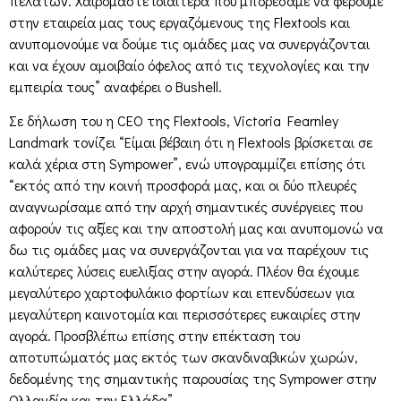
πελατών. Χαιρόμαστε ιδιαίτερα που μπορέσαμε να φέρουμε
στην εταιρεία μας τους εργαζόμενους της Flextools και
ανυπομονούμε να δούμε τις ομάδες μας να συνεργάζονται
και να έχουν αμοιβαίο όφελος από τις τεχνολογίες και την
εμπειρία τους” αναφέρει ο Bushell.
Σε δήλωση του η CEO της Flextools, Victoria Fearnley
Landmark τονίζει “Είμαι βέβαιη ότι η Flextools βρίσκεται σε
καλά χέρια στη Sympower”, ενώ υπογραμμίζει επίσης ότι
“εκτός από την κοινή προσφορά μας, και οι δύο πλευρές
αναγνωρίσαμε από την αρχή σημαντικές συνέργειες που
αφορούν τις αξίες και την αποστολή μας και ανυπομονώ να
δω τις ομάδες μας να συνεργάζονται για να παρέχουν τις
καλύτερες λύσεις ευελιξίας στην αγορά. Πλέον θα έχουμε
μεγαλύτερο χαρτοφυλάκιο φορτίων και επενδύσεων για
μεγαλύτερη καινοτομία και περισσότερες ευκαιρίες στην
αγορά. Προσβλέπω επίσης στην επέκταση του
αποτυπώματός μας εκτός των σκανδιναβικών χωρών,
δεδομένης της σημαντικής παρουσίας της Sympower στην
Ολλανδία και την Ελλάδα”.