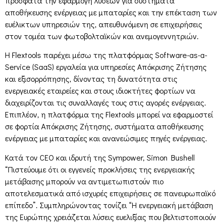
πρόσφατα την εφαρμογή λύσεων για συστήματα
αποθήκευσης ενέργειας με μπαταρίες και την επέκταση των
ευέλικτων υπηρεσιών της, απευθυνόμενη σε επιχειρήσεις
στον τομέα των φωτοβολταϊκών και ανεμογεννητριών.
Η Flextools παρέχει μέσω της πλατφόρμας Software-as-a-
Service (SaaS) εργαλεία για υπηρεσίες Απόκρισης Ζήτησης
και εξισορρόπησης, δίνοντας τη δυνατότητα στις
ενεργειακές εταιρείες και στους ιδιοκτήτες φορτίων να
διαχειρίζονται τις συναλλαγές τους στις αγορές ενέργειας.
Επιπλέον, η πλατφόρμα της Flextools μπορεί να εφαρμοστεί
σε φορτία Απόκρισης Ζήτησης, συστήματα αποθήκευσης
ενέργειας με μπαταρίες και ανανεώσιμες πηγές ενέργειας.
Κατά τον CEO και ιδρυτή της Sympower, Simon Bushell
“Πιστεύουμε ότι οι εγγενείς προκλήσεις της ενεργειακής
μετάβασης μπορούν να αντιμετωπιστούν πιο
αποτελεσματικά από ισχυρές επιχειρήσεις σε πανευρωπαϊκό
επίπεδο”. Συμπληρώνοντας τονίζει “Η ενεργειακή μετάβαση
της Ευρώπης χρειάζεται λύσεις ευελιξίας που βελτιστοποιούν