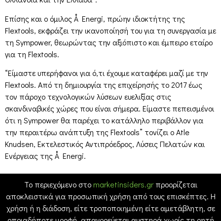
Επίσης και ο όμιλος Å Energi, πρώην ιδιοκτήτης της
Flextools, εκφράζει την ικανοποίησή του για τη συνεργασία με
τη Sympower, θεωρώντας την αξιόπιστο και έμπειρο εταίρο
για τη Flextools.
“Είμαστε υπερήφανοι για ό,τι έχουμε καταφέρει μαζί με την
Flextools. Από τη δημιουργία της επιχείρησής το 2017 έως
τον πάροχο τεχνολογικών λύσεων ευελιξίας στις
σκανδιναβικές χώρες που είναι σήμερα. Είμαστε πεπεισμένοι
ότι η Sympower θα παρέχει το κατάλληλο περιβάλλον για
την περαιτέρω ανάπτυξη της Flextools” τονίζει ο Atle
Knudsen, Εκτελεστικός Αντιπρόεδρος, Λύσεις Πελατών και
Ενέργειας της Å Energi.
Το περιεχόμενο στο
marketinsiders.gr
προορίζεται
αποκλειστικά για προσωπική χρήση από τους επισκέπτες. Η
χρήση ή η διάδοση, είτε τροποποιημένη είτε αμετάβλητη, σε
οποιαδήποτε μορφή, απαγορεύεται αυστηρά χωρίς τη ρητή