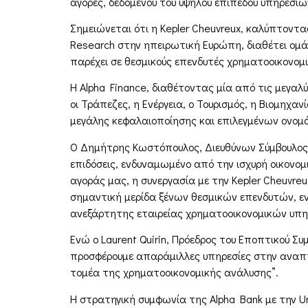
αγορές, δεδομένου του υψηλού επιπέδου υπηρεσιών
Σημειώνεται ότι η Kepler Cheuvreux, καλύπτον
Research στην ηπειρωτική Ευρώπη, διαθέτει ομ
παρέχει σε θεσμικούς επενδυτές χρηματοοικονομι
Η Alpha Finance, διαθέτοντας μία από τις μεγαλ
οι Τράπεζες, η Ενέργεια, ο Τουρισμός, η Βιομηχ
μεγάλης κεφαλαιοποίησης και επιλεγμένων ονομ
Ο Δημήτρης Κωστόπουλος, Διευθύνων Σύμβουλος τη
επιδόσεις, ενδυναμωμένο από την ισχυρή οικονο
αγοράς μας, η συνεργασία με την Kepler Cheuvre
σημαντική μερίδα ξένων θεσμικών επενδυτών, ε
ανεξάρτητης εταιρείας χρηματοοικονομικών υπη
Ενώ ο Laurent Quirin, Πρόεδρος του Εποπτικού Συμ
προσφέρουμε απαράμιλλες υπηρεσίες στην αναπ
τομέα της χρηματοοικονομικής ανάλυσης”.
Η στρατηγική συμφωνία της Alpha Bank με την Un