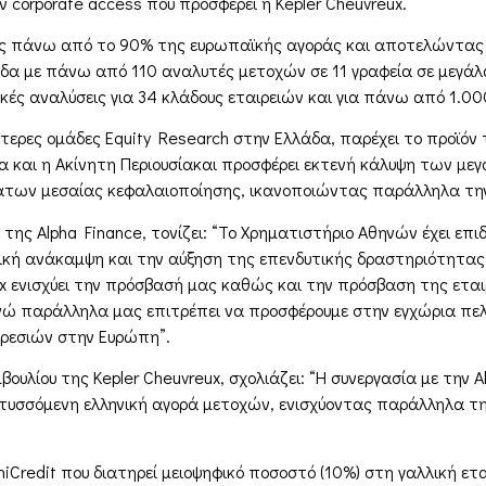
 corporate access που προσφέρει η Kepler Cheuvreux.
τας πάνω από το 90% της ευρωπαϊκής αγοράς και αποτελώντας 
άδα με πάνω από 110 αναλυτές μετοχών σε 11 γραφεία σε μεγά
κές αναλύσεις για 34 κλάδους εταιρειών και για πάνω από 1.0
ύτερες ομάδες Equity Research στην Ελλάδα, παρέχει το προϊόν
ανία και η Ακίνητη Περιουσίακαι προσφέρει εκτενή κάλυψη των μ
άτων μεσαίας κεφαλαιοποίησης, ικανοποιώντας παράλληλα την
ς Alpha Finance, τονίζει: “Το Χρηματιστήριο Αθηνών έχει επιδε
μική ανάκαμψη και την αύξηση της επενδυτικής δραστηριότητα
ux ενισχύει την πρόσβασή μας καθώς και την πρόσβαση της εται
νώ παράλληλα μας επιτρέπει να προσφέρουμε στην εγχώρια πε
ρεσιών στην Ευρώπη”.
βουλίου της Kepler Cheuvreux, σχολιάζει: “Η συνεργασία με την 
τυσσόμενη ελληνική αγορά μετοχών, ενισχύοντας παράλληλα τ
iCredit που διατηρεί μειοψηφικό ποσοστό (10%) στη γαλλική ετα