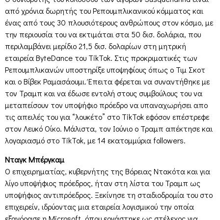
από χρόνια δωρητής του Ρεπουμπλικανικού κόμματος και
ένας από τους 30 πλουσιότερους ανθρώπους στον κόσμο, με
την περιουσία του να εκτιμάται στα 50 δισ. δολάρια, που
περιλαμβάνει μερίδιο 21,5 δισ. δολαρίων στη μητρική
εταιρεία ByteDance του TikTok. Στις προκριματικές των
Ρεπουμπλικανών υποστηρίξε υποψηφίους όπως ο Τιμ Σκοτ
και ο Βίβεκ Ραμασάουμι. Έπειτα φέρεται να συναντήθηκε με
τον Τραμπ και να έδωσε εντολή στους συμβούλους του να
μεταπείσουν τον υποψήφιο πρόεδρο να υπαναχωρήσει απο
τις απειλές του για “λουκέτο” στο TikTok εφόσον επέστρεφε
στον Λευκό Οίκο. Μάλιστα, τον Ιούνιο ο Τραμπ απέκτησε και
λογαριασμό στο TikTok, με 14 εκατομμύρια followers.
Νταγκ Μπέργκαμ
Ο επιχειρηματίας, κυβερνήτης της Βόρειας Ντακότα και για
λίγο υποψήφιος πρόεδρος, ήταν στη λίστα του Τραμπ ως
υποψήφιος αντιπρόεδρος. Ξεκίνησε τη σταδιοδρομία του στο
επιχειρείν, ιδρύοντας μια εταιρεία λογισμικού την οποία
εξαγόρασε η Microsoft, όπου εργάστηκε ως στέλεχος για