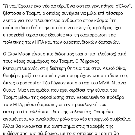
“Ω ναι. Έχουμε ένα νέο αστέρι. Ένα αστέρι γεννήθηκε: ο Έλον”,
ξέσπασε ο Τραμπ, ο οποίος συνέχισε να μιλά επί τέσσερα
λεπτά για τον πλουσιότερο άνθρωπο στον κόσμο: “τη
σούπερ ιδιοφυΐα” στην οποία ο νεοεκλεγείς πρόεδρος έχει
υποσχεθεί τεράστιες εξουσίες για τη διαμόρφωση της
πολιτικής των ΗΠΑ και των ομοσπονδιακών δαπανών.
Ο Έλον Μασκ είναι ο πιο διάσημος (και ο πιο πλούσιος) από
τους νέους συμμάχους του Τραμπ. Ο 78χρονος
Ρεπουμπλικανός, στη δεύτερη θητεία του στον Λευκό Οίκο,
θα φέρει μαζί του μια νέα γενιά συμμάχων και οπαδών του,
όπως ο podcaster Τζο Ρόγκαν και ο σταρ του MMA, Ντάνα
Ουάιτ. Μια νέα ομάδα που έχει κερδίσει την εύνοια του
Τραμπ μέσω της αφοσίωσης στον νεοεκλεγέντα πρόεδρο
των ΗΠΑ, μέσω δωρεών για την προεκλογική του
εκστρατεία, αλλά και… δια της κολακείας. Ορισμένοι
αναμένεται να αναλάβουν ρόλο στο νέο υπουργικό συμβούλιο.
Άλλοι θα κινούνται πιο ανεπίσημα στις παρυφές της
κυβέρνησης, ως σύμβουλοι, με τους οποίους ο Τραμπ θα