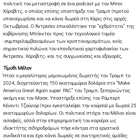
πολιτική του μεταστροφή σε ένα podcast με τον Μπεν
Χόροβιτς, ο οποίος επίσης υποστήριξε τον Τραμπ (προτού
υπαναχωρήσει και να κάνει δωρεά στη Χάρις στις αρχές
Οκτωβρίου). Ο Άντρεσεν επικαλέστηκε την “εχθρότητα” της
κυβέρνησης Μπάιντεν προς τον τεχνολογικό τομέα
-συμπεριλαμβανομένων των κρυπτονομισμάτων, ενός
σημαντικού πυλώνα του επενδυτικού χαρτοφυλακίου των
Άντρεσεν, Χόροβιτς- και τις συγχωνεύσεις και εξαγορές.
Τίμοθι Μέλον
Ήταν ο μεγαλύτερος μεμονωμένος δωρητής του Τραμπ το
2024, διοχετεύοντας 150 εκατομμύρια δολάρια στο “Make
America Great Again super PAC” του Τραμπ, ξεπερνώντας
ακόμη και τον Μασκ. Υποστήριξε επίσης τον Ρόμπερτ
Κένεντι Τζούνιορ (πριν εγκαταλείψει την κούρσα) με δωρεά 25
εκατομμυρίων δολαρίων. Οι πολιτικοί στόχοι του Μέλον είναι
ασαφείς, αλλά στην επιχειρηματική του καριέρα ως
ιδιοκτήτης σιδηροδρόμων πήγε κόντρα στα εργατικά
συνδικάτα και έχει κάνει δωρεές σε συντηρητικές ομάδες