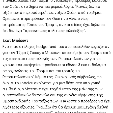
επινίκια ομιλία του Τραμπ, ο νεοεκλεγείς πρόεδρος κάλεσσε
τον Ουάιτ στο βήμα να πει μερικά λόγια: “Κανείς δεν το
αξίζει αυτό περισσότερο”, φώναξε ο Ουάιτ από το βήμα.
Ορισμένοι παροτρύνουν τον Ουάιτ να γίνει ο νέος
εκπρόσωπος Τύπου του Τραμπ, αν και ο ίδιος έχει δηλώσει
ότι δεν έχει “προσωπικές πολιτικές φιλοδοξίες”.
Σκοτ Μπέσεντ
Ένα ήπιο στέλεχος hedge fund που στο παρελθόν εργαζόταν
για τον Τζορτζ Σόρος, ο Μπέσεντ υποστήριξε τον Τραμπ από
τις προκριματικές εκλογές των Ρεπουμπλικάνων για το
χρίσμα του υποψηφίου προέδρου και έδωσε 3 εκατ. δολάρια
σε οργανώσεις του Τραμπ και επιτροπές του
Ρεπουμπλικανικού Κόμματος. Οικονομικός σύμβουλος, το
όνομα του οποίου ακούγεται για μια θέση στο υπουργικό
συμβούλιο, ο Μπέσεντ έχει ταχθεί υπέρ της μείωσης των
ομοσπονδιακών δαπανών και της αναδιαμόρφωσης της
Ομοσπονδιακής Τράπεζας των ΗΠΑ ώστε ο πρόεδρος να έχει
λιγότερες εξουσίες. “Νομίζω ότι θα έχουμε μια μεγάλη διεθνή
οικονομική αναπροσαρμογή”, τόνισε ο Μπέσεντ στο Forbes