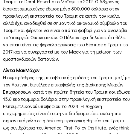
Τραμπ το Doral Resort στο Μαϊάμι το 2012. Ο 68χρονος
δισεκατομμυριούχος έδωσε μόνο 800.000 δολάρια στην
προεκλογική εκστρατεία του Τραμπ σε αυτόν τον κύκλο,
αλλά έχει αναδειχθεί σε σημαντικό οικονομικό σύμβουλο του
Τραμπ και φέρεται να είναι από τα φαβορί για να αναλάβει
το Υπουργείο Οικονομικών. Ο Πόλσον έχει δηλώσει ότι θέλει
να επεκτείνει τις φοροελαφρύνσεις που θέσπισε ο Τραμπ το
2017 και να συνεργαστεί με τον Μασκ για τη μείωση των
ομοσπονδιακών δαπανών.
Λίντα ΜακΜάχον
Η συμπρόεδρος της μεταβατικής ομάδας του Τραμπ, μαζί με
τον Λούτνικ, διετέλεσε επικεφαλής της Διοίκησης Μικρών
Επιχειρήσεων κατά την πρώτη θητεία του Τραμπ και έδωσε
15,8 εκατομμύρια δολάρια στην προεκλογική εκστρατεία του
Ρεπουμπλικανού υποψηφίου το 2024. Η 76χρονη
επιχειρηματίας είναι έτοιμη να διαδραματίσει ακόμη πιο
σημαντικό ρόλο στη δεύτερη προεδρική θητεία του Τραμπ
ως συνιδρύτρια του America First Policy Institute, ενός think