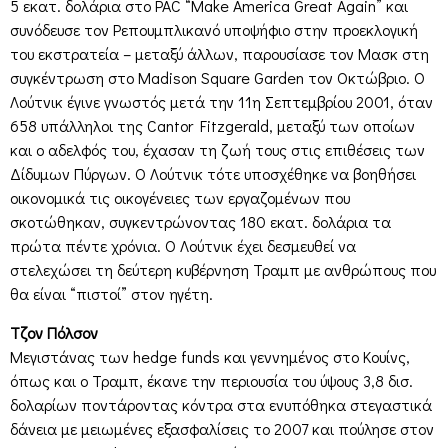
5 εκατ. δολάρια στο PAC “Make America Great Again” και
συνόδευσε τον Ρεπουμπλικανό υποψήφιο στην προεκλογική
του εκστρατεία – μεταξύ άλλων, παρουσίασε τον Μασκ στη
συγκέντρωση στο Madison Square Garden τον Οκτώβριο. Ο
Λούτνικ έγινε γνωστός μετά την 11η Σεπτεμβρίου 2001, όταν
658 υπάλληλοι της Cantor Fitzgerald, μεταξύ των οποίων
και ο αδελφός του, έχασαν τη ζωή τους στις επιθέσεις των
Δίδυμων Πύργων. Ο Λούτνικ τότε υποσχέθηκε να βοηθήσει
οικονομικά τις οικογένειες των εργαζομένων που
σκοτώθηκαν, συγκεντρώνοντας 180 εκατ. δολάρια τα
πρώτα πέντε χρόνια. Ο Λούτνικ έχει δεσμευθεί να
στελεχώσει τη δεύτερη κυβέρνηση Τραμπ με ανθρώπους που
θα είναι “πιστοί” στον ηγέτη.
Τζον Πόλσον
Μεγιστάνας των hedge funds και γεννημένος στο Κουίνς,
όπως και ο Τραμπ, έκανε την περιουσία του ύψους 3,8 δισ.
δολαρίων ποντάροντας κόντρα στα ενυπόθηκα στεγαστικά
δάνεια με μειωμένες εξασφαλίσεις το 2007 και πούλησε στον