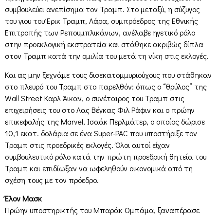
συμβουλεύει ανεπίσημα τον Τραμπ. Στο μεταξύ, η σύζυγος
του γιου του Έρικ Τραμπ, Λάρα, συμπρόεδρος της Εθνικής
Επιτροπής των Ρεπουμπλικάνων, ανέλαβε ηγετικό ρόλο
στην προεκλογική εκστρατεία και στάθηκε ακριβώς δίπλα
στον Τραμπ κατά την ομιλία του μετά τη νίκη στις εκλογές.
Και ας μην ξεχνάμε τους δισεκατομμυριούχους που στάθηκαν
στο πλευρό του Τραμπ στο παρελθόν: όπως ο “θρύλος” της
Wall Street Καρλ Άικαν, ο συνέταιρος του Τραμπ στις
επιχειρήσεις του στο Λας Βέγκας Φιλ Ράφιν και ο πρώην
επικεφαλής της Marvel, Ισαάκ Περλμάτερ, ο οποίος δώρισε
10,1 εκατ. δολάρια σε ένα Super-PAC που υποστήριξε τον
Τραμπ στις προεδρικές εκλογές. Όλοι αυτοί είχαν
συμβουλευτικό ρόλο κατά την πρώτη προεδρική θητεία του
Τραμπ και επιδίωξαν να ωφεληθούν οικονομικά από τη
σχέση τους με τον πρόεδρο.
Έλον Μασκ
Πρώην υποστηρικτής του Μπαράκ Ομπάμα, ξαναπέρασε