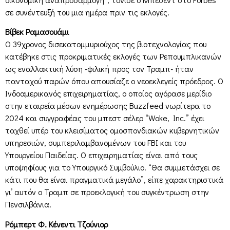
σε συνέντευξή του μια ημέρα πριν τις εκλογές.
Βίβεκ Ραμασουάμι
Ο 39χρονος δισεκατομμυριούχος της βιοτεχνολογίας που
κατέβηκε στις προκριματικές εκλογές των Ρεπουμπλικανών
ως εναλλακτική λύση -φιλική προς τον Τραμπ- ήταν
πανταχού παρών όπου απουσίαζε ο νεοεκλεγείς πρόεδρος. Ο
Ινδοαμερικανός επιχειρηματίας, ο οποίος αγόρασε μερίδιο
στην εταιρεία μέσων ενημέρωσης Buzzfeed νωρίτερα το
2024 και συγγραφέας του μπεστ σέλερ “Woke, Inc.” έχει
ταχθεί υπέρ του κλεισίματος ομοσπονδιακών κυβερνητικών
υπηρεσιών, συμπεριλαμβανομένων του FBI και του
Υπουργείου Παιδείας. Ο επιχειρηματίας είναι από τους
υποψηφίους για το Υπουργικό Συμβούλιο. “Θα συμμετάσχει σε
κάτι που θα είναι πραγματικά μεγάλο”, είπε χαρακτηριστικά
γι’ αυτόν ο Τραμπ σε προεκλογική του συγκέντρωση στην
Πενσιλβάνια.
Ρόμπερτ Φ. Κένεντι Τζούνιορ