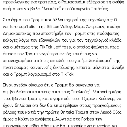
προεκλογικής εκστρατείας, ο Ραμασουάμι εξέφρασε τη σκέψη
ακόμα και να βάλει “λουκέτο” στο Υπουργείο Παιδείας.
Στο άρμα του Τραμπ και άλλοι ισχυροί της τεχνολογίας: Ο
venture capitalist της Silicon Valley, Μαρκ Άντρεσεν, πρώην
Δημοκρατικός που υποστήριξε τον Τραμπ στις πρόσφατες
εκλογές λόγω τον εξαγγελιών του για τον τεχνολογικό κλάδο,
και ο μέτοχος της TikTok Jeff Yass, ο οποίος φαίνεται πως
έπεισε τον Τραμπ νωρίτερα εντός του έτους να
υπαναχωρήσει από τις απειλές του για “μπλοκάρισμα” της
πλατφόρμας κοινωνικής δικτύωσης. Έπειτα, μάλιστα, άνοιξε
και ο Τραμπ λογαριασμό στο TikTok.
Είναι σχεδόν σίγουρο ότι ο Τραμπ θα συνεχίσει να
συμβουλεύεται κάποιους από τους “παλιούς”. Μπορεί η κόρη
του, Ιβάνκα Τραμπ, και ο γαμπρός του, Τζάρεντ Κούσνερ, να
έχουν δηλώσει ότι δεν θα επιστρέψουν στους προηγούμενους
ρόλους του κατά την πρώτη θητεία Τραμπ στον Λευκό Οίκο,
όμως ο Κούσνερ ανέφερε μιλώντας στο Forbes την
προηγούμενη εβδομάδα πως θα μπορούσε να συνεχίσει να