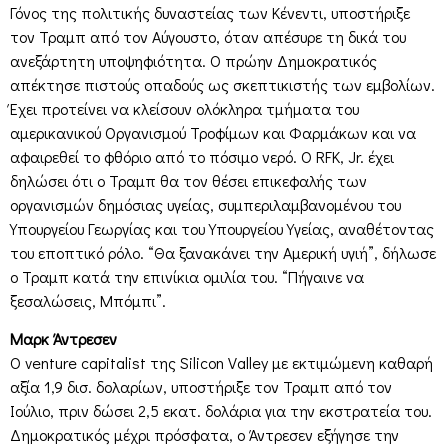
Γόνος της πολιτικής δυναστείας των Κένεντι, υποστήριξε
τον Τραμπ από τον Αύγουστο, όταν απέσυρε τη δικά του
ανεξάρτητη υποψηφιότητα. Ο πρώην Δημοκρατικός
απέκτησε πιστούς οπαδούς ως σκεπτικιστής των εμβολίων.
Έχει προτείνει να κλείσουν ολόκληρα τμήματα του
αμερικανικού Οργανισμού Τροφίμων και Φαρμάκων και να
αφαιρεθεί το φθόριο από το πόσιμο νερό. Ο RFK, Jr. έχει
δηλώσει ότι ο Τραμπ θα τον θέσει επικεφαλής των
οργανισμών δημόσιας υγείας, συμπεριλαμβανομένου του
Υπουργείου Γεωργίας και του Υπουργείου Υγείας, αναθέτοντας
του εποπτικό ρόλο. “Θα ξανακάνει την Αμερική υγιή”, δήλωσε
ο Τραμπ κατά την επινίκια ομιλία του. “Πήγαινε να
ξεσαλώσεις, Μπόμπι”.
Μαρκ Άντρεσεν
Ο venture capitalist της Silicon Valley με εκτιμώμενη καθαρή
αξία 1,9 δισ. δολαρίων, υποστήριξε τον Τραμπ από τον
Ιούλιο, πριν δώσει 2,5 εκατ. δολάρια για την εκστρατεία του.
Δημοκρατικός μέχρι πρόσφατα, ο Άντρεσεν εξήγησε την