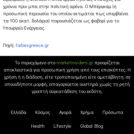
χρόνια πριν μπει στην πολιτική αρένα. Ο Μπέργκαμ (η
προσωπική περιουσία του οποίου εκτιμάται πως υπερβαίνει
τα 100 εκατ. δολάρια) παρουσιάζεται ως φαβορί για το
Υπουργείο Ενέργειας.
Πηγή:
forbesgreece.gr
Το περιεχόμενο στο
marketinsiders.gr
προορίζεται
αποκλειστικά για προσωπική χρήση από τους επισκέπτες. Η
χρήση ή η διάδοση, είτε τροποποιημένη είτε αμετάβλητη, σε
οποιαδήποτε μορφή, απαγορεύεται αυστηρά χωρίς τη ρητή
γραπτή συγκατάθεση του εκδότη.
Ελλάδα
Κόσμος
Αγορά
Χρήμα
Πρόσωπα
Health
Lifestyle
Global Blog