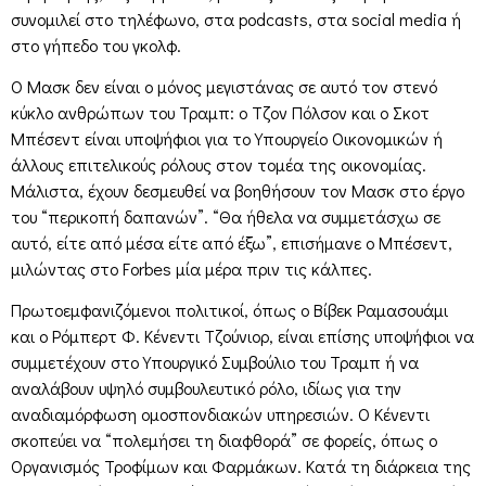
συνομιλεί στο τηλέφωνο, στα podcasts, στα social media ή
στο γήπεδο του γκολφ.
Ο Μασκ δεν είναι ο μόνος μεγιστάνας σε αυτό τον στενό
κύκλο ανθρώπων του Τραμπ: ο Τζον Πόλσον και ο Σκοτ
Μπέσεντ είναι υποψήφιοι για το Υπουργείο Οικονομικών ή
άλλους επιτελικούς ρόλους στον τομέα της οικονομίας.
Μάλιστα, έχουν δεσμευθεί να βοηθήσουν τον Μασκ στο έργο
του “περικοπή δαπανών”. “Θα ήθελα να συμμετάσχω σε
αυτό, είτε από μέσα είτε από έξω”, επισήμανε ο Μπέσεντ,
μιλώντας στο Forbes μία μέρα πριν τις κάλπες.
Πρωτοεμφανιζόμενοι πολιτικοί, όπως ο Βίβεκ Ραμασουάμι
και ο Ρόμπερτ Φ. Κένεντι Τζούνιορ, είναι επίσης υποψήφιοι να
συμμετέχουν στο Υπουργικό Συμβούλιο του Τραμπ ή να
αναλάβουν υψηλό συμβουλευτικό ρόλο, ιδίως για την
αναδιαμόρφωση ομοσπονδιακών υπηρεσιών. Ο Κένεντι
σκοπεύει να “πολεμήσει τη διαφθορά” σε φορείς, όπως ο
Οργανισμός Τροφίμων και Φαρμάκων. Κατά τη διάρκεια της