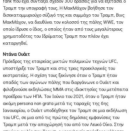
tank που έχει συντάξει σχεδόν 300 δράσεις για να εξετάσει ο
Τραμπ την υπογραφή τους. Η ΜακΜάχον βοήθησε τον
δισεκατομμυριούχο σύζυγό της και συμμάχο του Τραμπ, Βινς
ΜακΜάχον, να διευθύνει τον κολοσσό της πάλης WWE, τον
οποίο ίδρυσε ο ίδιος, ο οποίος ήταν από τους μεγαλύτερους
χρηματοδότες του Ιδρύματος Τραμπ που πλέον έχει
καταργηθεί.
Ντάνα Ουάιτ
Πρόεδρος της εταιρείας μικτών πολεμικών τεχνών UFC,
υποστήριξε τον Τραμπ και στις τρεις προεκλογικές του
εκστρατείες. Η σχέση τους ξεκίνησε όταν ο Τραμπ ήταν
οπαδός των αγώνων πάλης που διοργάνωνε ο Ουάιτ και
φιλοξενούσε εκδηλώσεις ΜΜΑ στις ιδιοκτησίες του μετέπειτα
προέδρου των ΗΠΑ. Τον Ιούνιο του 2021, όταν ο Τραμπ ήταν
ακόμη persona non grata μετά τις ταραχές της 6ης
Ιανουαρίου, ο Ουάιτ υποδέχθηκε τον Τραμπ σε μια εκδήλωση
του UFC, σε μια από τις πρώτες δημόσιες εμφανίσεις του
Τραμπ μετά την αποχώρησή του από τον Λευκό Οίκο. Στην