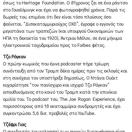
όπως το Heritage Foundation. Ο 81χρονος ζει σε ένα ράντσο
στο Γουαϊόμινγκ και έχει να φωτογραφηθεί χρόνια. Παρά τις
δωρεές του, επιμένει ότι δεν είναι τόσο πλούσιος όσο
φαίνεται. “Δισεκατομμυριούχος ΟΧΙ!”, έγραψε ο εγγονός του
μεγιστάνα των τραπεζών (και υπουργού Οικονομικών των
ΗΠΑ τη δεκαετία του 1920), Άντριου Μέλον, σε ένα μήνυμα
ηλεκτρονικού ταχυδρομείου προς το Forbes φέτος.
Τζο Ρόγκαν
Ο πρώην κωμικός που έγινε podcaster πήρε τρίωρη
συνέντευξη από τον Τραμπ δέκα ημέρες πριν τις εκλογές και
στη συνέχεια τον υποστήριξε δημοσίως. Ο Ντάνα Ουάιτ
ευχαρίστησε “τον πανίσχυρο και ισχυρό Τζο Ρόγκαν”
απευθυνόμενος στο κοινό του Τραμπ κατά την επινίκια
ομιλία του. Το podcast του, The Joe Rogan Experience, έχει
περισσότερους από 18 εκατομμύρια συνδρομητές και έχει
συγκεντρώσει 5,6 δισ. προβολές στο YouTube.
Τζέφρι Γιας
Ο συνιδρυτής του κολοσσού των αγορών Susquehanna είναι