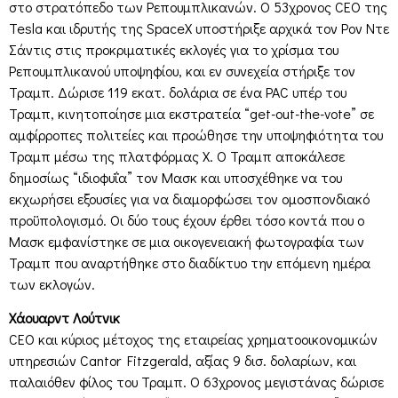
στο στρατόπεδο των Ρεπουμπλικανών. Ο 53χρονος CEO της
Tesla και ιδρυτής της SpaceX υποστήριξε αρχικά τον Ρον Ντε
Σάντις στις προκριματικές εκλογές για το χρίσμα του
Ρεπουμπλικανού υποψηφίου, και εν συνεχεία στήριξε τον
Τραμπ. Δώρισε 119 εκατ. δολάρια σε ένα PAC υπέρ του
Τραμπ, κινητοποίησε μια εκστρατεία “get-out-the-vote” σε
αμφίρροπες πολιτείες και προώθησε την υποψηφιότητα του
Τραμπ μέσω της πλατφόρμας X. Ο Τραμπ αποκάλεσε
δημοσίως “ιδιοφυΐα” τον Μασκ και υποσχέθηκε να του
εκχωρήσει εξουσίες για να διαμορφώσει τον ομοσπονδιακό
προϋπολογισμό. Οι δύο τους έχουν έρθει τόσο κοντά που ο
Μασκ εμφανίστηκε σε μια οικογενειακή φωτογραφία των
Τραμπ που αναρτήθηκε στο διαδίκτυο την επόμενη ημέρα
των εκλογών.
Χάουαρντ Λούτνικ
CEO και κύριος μέτοχος της εταιρείας χρηματοοικονομικών
υπηρεσιών Cantor Fitzgerald, αξίας 9 δισ. δολαρίων, και
παλαιόθεν φίλος του Τραμπ. Ο 63χρονος μεγιστάνας δώρισε