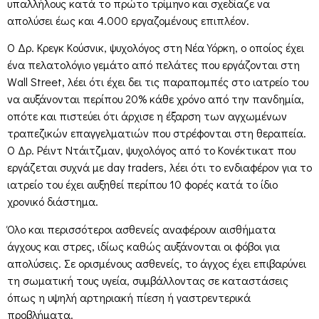
υπαλλήλους κατά το πρώτο τρίμηνο και σχεδίαζε να
απολύσει έως και 4.000 εργαζομένους επιπλέον.
Ο Δρ. Κρεγκ Κούσνικ, ψυχολόγος στη Νέα Υόρκη, ο οποίος έχει
ένα πελατολόγιο γεμάτο από πελάτες που εργάζονται στη
Wall Street, λέει ότι έχει δει τις παραπομπές στο ιατρείο του
να αυξάνονται περίπου 20% κάθε χρόνο από την πανδημία,
οπότε και πιστεύει ότι άρχισε η έξαρση των αγχωμένων
τραπεζικών επαγγελματιών που στρέφονται στη θεραπεία.
Ο Δρ. Ρέιντ Ντάιτζμαν, ψυχολόγος από το Κονέκτικατ που
εργάζεται συχνά με day traders, λέει ότι το ενδιαφέρον για το
ιατρείο του έχει αυξηθεί περίπου 10 φορές κατά το ίδιο
χρονικό διάστημα.
Όλο και περισσότεροι ασθενείς αναφέρουν αισθήματα
άγχους και στρες, ιδίως καθώς αυξάνονται οι φόβοι για
απολύσεις. Σε ορισμένους ασθενείς, το άγχος έχει επιβαρύνει
τη σωματική τους υγεία, συμβάλλοντας σε καταστάσεις
όπως η υψηλή αρτηριακή πίεση ή γαστρεντερικά
προβλήματα.