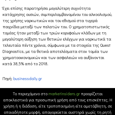
Έχει επίσης παρατηρήσει μεγαλύτερη συχνότητα
κατάχρησης ουσιών, συμπεριλαμβανομένου του αλκοολισμού,
της χρήσης ναρκωτικών και του εθισμού στα τυχερά
παιχνίδια μεταξύ των πελατών του. Ο χρηματοπιστωτικός
τομέας ήταν μεταξύ των τριών κορυφαίων κλάδων με τη
μεγαλύτερη αύξηση των θετικών ελέγχων για ναρκωτικά τα
τελευταία πέντε χρόνια, σύμφωνα με τα στοιχεία της Quest
Diagnostics, με τα θετικά αποτελέσματα στον τομέα των
χρηματοοικονομικών και των ασφαλειών να αυξάνονται
κατά 38,5% από το 2018.
Πηγή:
businessdaily.gr
Το περιεχόμενο στο
marketinsiders.gr
προορίζεται
αποκλειστικά για προσωπική χρήση από τους επισκέπτες. Η
χρήση ή η διάδοση, είτε τροποποιημένη είτε αμετάβλητη, σε
οποιαδήποτε μορφή, απαγορεύεται αυστηρά χωρίς τη ρητή