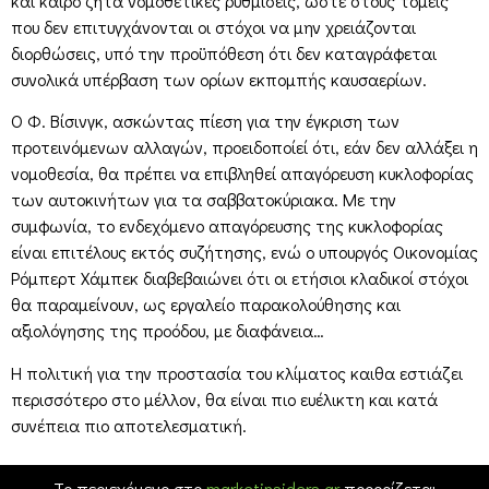
και καιρό ζητά νομοθετικές ρυθμίσεις, ώστε στους τομείς
που δεν επιτυγχάνονται οι στόχοι να μην χρειάζονται
διορθώσεις, υπό την προϋπόθεση ότι δεν καταγράφεται
συνολικά υπέρβαση των ορίων εκπομπής καυσαερίων.
Ο Φ. Βίσινγκ, ασκώντας πίεση για την έγκριση των
προτεινόμενων αλλαγών, προειδοποίεί ότι, εάν δεν αλλάξει η
νομοθεσία, θα πρέπει να επιβληθεί απαγόρευση κυκλοφορίας
των αυτοκινήτων για τα σαββατοκύριακα. Με την
συμφωνία, το ενδεχόμενο απαγόρευσης της κυκλοφορίας
είναι επιτέλους εκτός συζήτησης, ενώ ο υπουργός Οικονομίας
Ρόμπερτ Χάμπεκ διαβεβαιώνει ότι οι ετήσιοι κλαδικοί στόχοι
θα παραμείνουν, ως εργαλείο παρακολούθησης και
αξιολόγησης της προόδου, με διαφάνεια…
Η πολιτική για την προστασία του κλίματος καιθα εστιάζει
περισσότερο στο μέλλον, θα είναι πιο ευέλικτη και κατά
συνέπεια πιο αποτελεσματική.
Το περιεχόμενο στο
marketinsiders.gr
προορίζεται