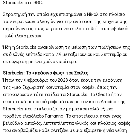
Starbucks στο BBC.
Στρατηγική την οποία είχε επισημάνει ο Νίκολ στο πλαίσιο
των ευρύτερων αλλαγών για την ανάταση της επιχείρησης,
σημειώνοντας πως «πρέπει να απλοποιηθεί το υπερβολικά
πολύπλοκο μενού».
Ήδη η Starbucks ανακοίνωση τη μείωση των πωλήσεών της
σε διεθνές επίπεδο κατά 7% μεταξύ Ιουλίου και Σεπτεμβρίου
σε σύγκριση με ένα χρόνο νωρίτερα.
Starbucks: Το «πράσινο φως» του Σουλτς
Ήταν τον Φεβρουάριο του 2023 όταν έκανε την εμφάνισή
της «μια ξεχωριστή καινοτομία στον καφέ», όπως την
αποκαλούσαν τότε τα ίδια τα Starbucks. Το Oleato ήταν
ουσιαστικά μια σειρά ροφημάτων με τον καφέ Arabica της
Starbucks που εμπλουτιζόταν με μια κουταλιά έξτρα
παρθένο ελαιόλαδο Partanna. Το αποτέλεσμα ήταν ένας
βελούδινα απαλός, λεπτεπίλεπτα γλυκός και πλούσιος καφές
που αναβαθμίζει κάθε φλιτζάνι με μια εξαιρετική νέα γεύση