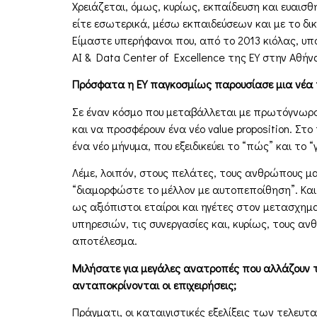
Χρειάζεται, όµως, κυρίως, εκπαίδευση και ευαισ
είτε εσωτερικά, µέσω εκπαιδεύσεων και µε το δικ
Είµαστε υπερήφανοι που, από το 2013 κιόλας, υπ
AI & Data Center of Excellence της ΕΥ στην Αθήν
Πρόσφατα η ΕΥ παγκοσµίως παρουσίασε µια νέα τ
Σε έναν κόσµο που µεταβάλλεται µε πρωτόγνωρους
και να προσφέρουν ένα νέο value proposition. Στ
ένα νέο µήνυµα, που εξειδικεύει το “πώς” και το “γ
Λέµε, λοιπόν, στους πελάτες, τους ανθρώπους µας
“διαµορφώστε το µέλλον µε αυτοπεποίθηση”. Και
ως αξιόπιστοι εταίροι και ηγέτες στον µετασχηµα
υπηρεσιών, τις συνεργασίες και, κυρίως, τους αν
αποτέλεσµα.
Μιλήσατε για µεγάλες ανατροπές που αλλάζουν 
ανταποκρίνονται οι επιχειρήσεις;
Πράγµατι, οι καταιγιστικές εξελίξεις των τελευ