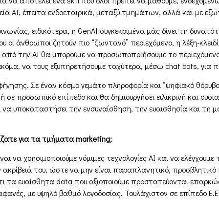
αία να αποτελεί ένα skill που όλοι πρέπει να µάθουµε, ενδεχοµέ
εία AI, έπειτα ενδοεταιρικά, µεταξύ τµηµάτων, αλλά και µε εξω
ινωνίας, ειδικότερα, η GenAI συγκεκριµένα µάς δίνει τη δυνατό
υ οι άνθρωποι ζητούν πιο “ζωντανό” περιεχόµενο, η λέξη-κλειδί ε
ων από την AI θα µπορούµε να προσωποποιήσουµε το περιεχόµενο
κόµα, να τους εξυπηρετήσουµε ταχύτερα, µέσω chat bots, για 
φήγησης. Σε έναν κόσµο γεµάτο πληροφορία και “ψηφιακό θόρυβο
τή σε προσωπικό επίπεδο και θα δηµιουργήσει ειλικρινή και ουσι
ί να υποκαταστήσει την ενσυναίσθηση, την ευαισθησία και τη µ
ίζατε για τα τµήµατα marketing;
ναι να χρησιµοποιούµε νόµιµες τεχνολογίες AI και να ελέγχουµε 
 ακρίβειά του, ώστε να µην είναι παραπλανητικό, προσβλητικό 
τι τα ευαίσθητα data που αξιοποιούµε προστατεύονται επαρκώς κ
ιαφανές, µε υψηλό βαθµό λογοδοσίας. Τουλάχιστον σε επίπεδο Ε.