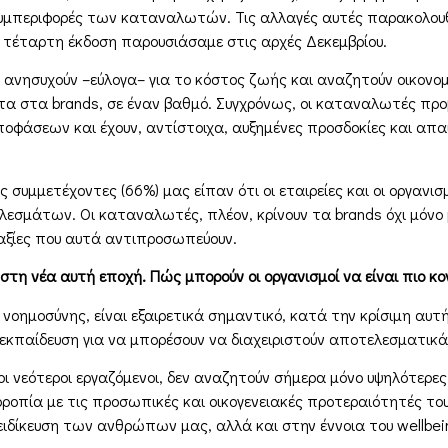
 συµπεριφορές των καταναλωτών. Τις αλλαγές αυτές παρακολουθε
ν τέταρτη έκδοση παρουσιάσαµε στις αρχές Δεκεµβρίου.
 ανησυχούν –εύλογα– για το κόστος ζωής και αναζητούν οικονοµ
α στα brands, σε έναν βαθµό. Συγχρόνως, οι καταναλωτές προβλ
φάσεων και έχουν, αντίστοιχα, αυξηµένες προσδοκίες και απαι
 συµµετέχοντες (66%) µας είπαν ότι οι εταιρείες και οι οργανισ
εσµάτων. Οι καταναλωτές, πλέον, κρίνουν τα brands όχι µόνο 
 αξίες που αυτά αντιπροσωπεύουν.
στη νέα αυτή εποχή. Πώς µπορούν οι οργανισµοί να είναι πιο 
ς νοηµοσύνης, είναι εξαιρετικά σηµαντικό, κατά την κρίσιµη αυ
κπαίδευση για να µπορέσουν να διαχειριστούν αποτελεσµατικά 
 οι νεότεροι εργαζόµενοι, δεν αναζητούν σήµερα µόνο υψηλότερε
ροπία µε τις προσωπικές και οικογενειακές προτεραιότητές το
ιδίκευση των ανθρώπων µας, αλλά και στην έννοια του wellbei