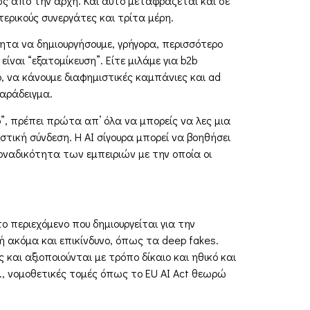
νως από την αρχή. Και αυτό µεταφράζεται και σε
τερικούς συνεργάτες και τρίτα µέρη.
τητα να δηµιουργήσουµε, γρήγορα, περισσότερο
ίναι “εξατοµίκευση”. Είτε µιλάµε για b2b
, να κάνουµε διαφηµιστικές καµπάνιες και ad
παράδειγµα.
”, πρέπει πρώτα απ’ όλα να µπορείς να λες µια
αστική σύνδεση. Η AI σίγουρα µπορεί να βοηθήσει
οναδικότητα των εµπειριών µε την οποία οι
το περιεχόµενο που δηµιουργείται για την
ή ακόµα και επικίνδυνο, όπως τα deep fakes.
αι αξιοποιούνται µε τρόπο δίκαιο και ηθικό και
Ε., νοµοθετικές τοµές όπως το EU AI Act θεωρώ