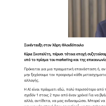
Συνέντευξη στον Χάρη Φλουδόπουλο
Κύριε Σκοπελίτη, πέρυσι τέτοια εποχή συζητούσαµ
υπό το πρίσµα του marketing και της επικοινωνί
Πρόκειται για µια πραγµατική επανάσταση ή, αν θ
µην ξεχάσουµε τον προορισµό κάθε µετασχηµατισµ
αλλαγής.
Η AI είναι πράγµατι εδώ, πολύ περισσότερο από
σχεδόν 1 στους 2 πριν από έναν χρόνο! Για να 
αλλά, αντίθετα, να µας ενδυναµώσει. Μπορεί να µ