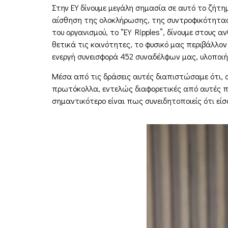
Στην ΕΥ δίνουµε µεγάλη σηµασία σε αυτό το ζήτη
αίσθηση της ολοκλήρωσης, της συντροφικότητας 
του οργανισµού, το “EY Ripples”, δίνουµε στους α
θετικά τις κοινότητες, το φυσικό µας περιβάλλον
ενεργή συνεισφορά 452 συναδέλφων µας, υλοποιή
Μέσα από τις δράσεις αυτές διαπιστώσαµε ότι, σ
πρωτόκολλα, εντελώς διαφορετικές από αυτές πο
σηµαντικότερο είναι πως συνειδητοποιείς ότι εί