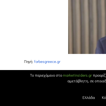
Πηγή:
forbesgreece.gr
Το περιεχόμενο στο
marketinsiders.gr
προορίζ
αμετάβλητη, σε οποια
Ελλάδα
Κό