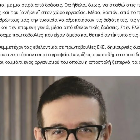
µα, µε µια σειρά από δράσεις. Θα ήθελα, όµως, να σταθώ στις
και του “ανήκειν” στον χώρο εργασίας. Μέσα, λοιπόν, από το
νθρώπους µας την ευκαιρία να αξιοποιήσουν τις δεξιότητες, τις 
 και την επόµενη γενιά, µέσα από εθελοντικές δράσεις. Στην Ελλ
σαµε πρωτοβουλίες που είχαν άµεσο και θετικό αντίκτυπο στι
υµµετέχοντας εθελοντικά σε πρωτοβουλίες ΕΚΕ, δηµιουργείς δια
υ αναπτύσσονται στο γραφείο. Γνωρίζεις συναισθήµατα που δε
σαι κοµµάτι ενός οργανισµού του οποίου η αποστολή ξεπερνά τα