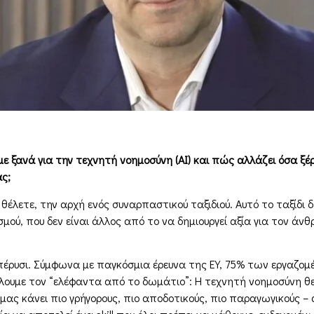
ε ξανά για την τεχνητή νοηµοσύνη (AI) και πώς αλλάζει όσα ξέρα
ας;
έλετε, την αρχή ενός συναρπαστικού ταξιδιού. Αυτό το ταξίδι δ
ού, που δεν είναι άλλος από το να δηµιουργεί αξία για τον άν
 πέρυσι. Σύµφωνα µε παγκόσµια έρευνα της EY, 75% των εργαζο
βγάλουµε τον “ελέφαντα από το δωµάτιο”: Η τεχνητή νοηµοσύνη
ας κάνει πιο γρήγορους, πιο αποδοτικούς, πιο παραγωγικούς – α