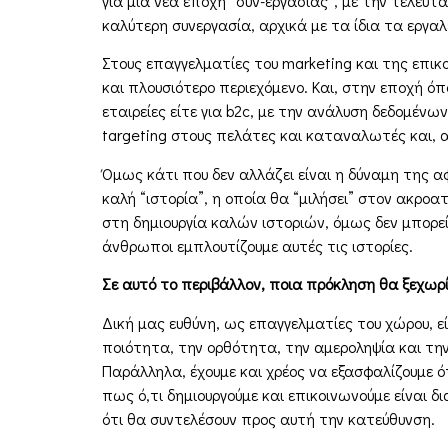
για µια νέα εποχή “συν-εργασίας”, µε την τελευτ
καλύτερη συνεργασία, αρχικά µε τα ίδια τα εργαλ
Στους επαγγελµατίες του marketing και της επικο
και πλουσιότερο περιεχόµενο. Και, στην εποχή όπο
εταιρείες είτε για b2c, µε την ανάλυση δεδοµέν
targeting στους πελάτες και καταναλωτές και, α
Όµως κάτι που δεν αλλάζει είναι η δύναµη της α
καλή “ιστορία”, η οποία θα “µιλήσει” στον ακροα
στη δηµιουργία καλών ιστοριών, όµως δεν µπορε
άνθρωποι εµπλουτίζουµε αυτές τις ιστορίες.
Σε αυτό το περιβάλλον, ποια πρόκληση θα ξεχωρ
Δική µας ευθύνη, ως επαγγελµατίες του χώρου, εί
ποιότητα, την ορθότητα, την αµεροληψία και την
Παράλληλα, έχουµε και χρέος να εξασφαλίζουµε ό
πως ό,τι δηµιουργούµε και επικοινωνούµε είναι δ
ότι θα συντελέσουν προς αυτή την κατεύθυνση.