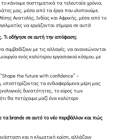
Υ το κάνουµε συστηµατικά τα τελευταία χρόνια,
ελάτες µας, µέσα από τα έργα που υλοποιούµε.
έσης Ανατολής, Ινδίας και Αφρικής, µέσα από το
αγγελµατίες να εργάζονται σήµερα σε αυτό!
. Τι οδήγησε σε αυτή την απόφαση;
 να συµβαδίζουν µε τις αλλαγές, να ανανεώνονται
µιουργία ενός καλύτερου εργασιακού κόσµου, µε
Shape the future with confidence” –
η, υποστηρίζοντας τα ενδιαφερόµενα µέρη µας
εχνολογικές δυνατότητες, το εύρος των
 ότι θα πετύχουµε µαζί ένα καλύτερο
τα brands σε αυτό το νέο περιβάλλον και πώς
ανάσταση και η κλιµατική κρίση, αλλάζουν