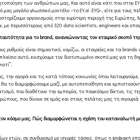
θητοποίηση των ανθρώπων µας. Και αυτό είναι κάτι που στην Ε
ό µας µεγάλο γλωσσικό µοντέλο –το EY.ai EYQ–, είτε για τους π
οστηρίζουµε οργανισµούς στην ευρύτερη περιοχή της Ευρώπης, Μ
α, µε περισσότερους από 320 data scientists, engineers και επ
αυτότητα για το brand, ανανεώνοντας τον εταιρικό σκοπό της
 ρυθµούς είναι σηµαντικό, νοµίζω, οι εταιρείες και τα brands
ο πλαίσιο αυτό, ενισχύουµε τον διατυπωµένο σκοπό µας για τη δη
ιατί”.
, την αγορά και τις κατά τόπους κοινωνίες όπου λειτουργούµε, “
 θα το διαµορφώσουµε µαζί, µε αυτοπεποίθηση και εµπιστοσύν
τισµό, που διαθέτουν την εµπειρία, το παγκόσµιο δίκτυο, τις τ
θρώπους, που δίνουν σε εµάς και στους πελάτες µας τη σιγουριά
τον κόσµο µας. Πώς διαµορφώνεται η σχέση του καταναλωτή µε 
ταίων ετών, σε συνδυασµό µε ισχυρές τάσεις, όπως η ψηφιακή επ