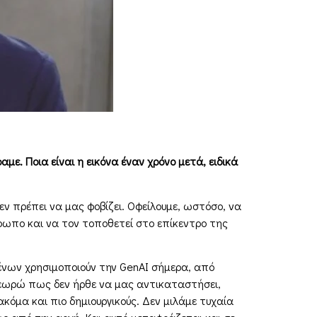
µε. Ποια είναι η εικόνα έναν χρόνο µετά, ειδικά
εν πρέπει να µας φοβίζει. Οφείλουµε, ωστόσο, να
θρωπο και να τον τοποθετεί στο επίκεντρο της
µένων χρησιµοποιούν την GenAI σήµερα, από
 θεωρώ πως δεν ήρθε να µας αντικαταστήσει,
κόµα και πιο δηµιουργικούς. Δεν µιλάµε τυχαία