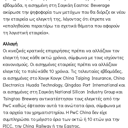
εβδομάδα, η εισηγμένη στη Σαγκάη Eastroc Beverage
ακύρωσε την ψηφοφορία των μετόχων που θα διόριζε εκ νέου
την εταιρεία ως ελεγκτή της, λέγοντας ότι έπρεπε να
«επαληθεύσει περαιτέρω τα σχετικά θέματα που αφορούν
τη λογιστική εταιρεία».
Αλλαγή
Οι κινεζικές κρατικές επιχειρήσεις πρέπει να αλλάζουν τον
ελεγκτή τους κάθε οκτώ χρόνια, σύμφωνα με τους ισχύοντες
κανονισμούς. Οι εισηγμένες εταιρείες πρέπει να αλλάζουν
ελεγκτές το πολύ κάθε 10 χρόνια. Τις τελευταίες εβδομάδες,
οι εισηγμένες στο Χονγκ Κονγκ China Taiping Insurance, China
Electronics Huada Technology, Qingdao Port International και
οι εισηγμένες στη Σαγκάη National Silicon Industry Group και
Tsingtao Brewery αντικατέστησαν τους ελεγκτές από την
PwC καθώς έφτασαν αυτά τα ανώτατα όρια, σύμφωνα με
τα αρχεία του χρηματιστηρίου. Η PwC China δεν είχε
συμπληρώσει το μέγιστο όριο των οκτώ ή 10 ετών για την
PICC, την China Railway ή την Eastroc.