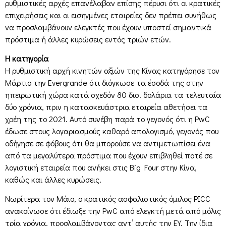
ρυθμιστικές αρχές επανέλαβαν επίσης πέρυσι ότι οι κρατικές
επιχειρήσεις και οι εισηγμένες εταιρείες δεν πρέπει συνήθως
να προσλαμβάνουν ελεγκτές που έχουν υποστεί σημαντικά
πρόστιμα ή άλλες κυρώσεις εντός τριών ετών.
Η κατηγορία
Η ρυθμιστική αρχή κινητών αξιών της Κίνας κατηγόρησε τον
Μάρτιο την Evergrande ότι διόγκωσε τα έσοδά της στην
ηπειρωτική χώρα κατά σχεδόν 80 δισ. δολάρια τα τελευταία
δύο χρόνια, πριν η κατασκευάστρια εταιρεία αθετήσει τα
χρέη της το 2021. Αυτό συνέβη παρά το γεγονός ότι η PwC
έδωσε στους λογαριασμούς καθαρό απολογισμό, γεγονός που
οδήγησε σε φόβους ότι θα μπορούσε να αντιμετωπίσει ένα
από τα μεγαλύτερα πρόστιμα που έχουν επιβληθεί ποτέ σε
λογιστική εταιρεία που ανήκει στις Big Four στην Κίνα,
καθώς και άλλες κυρώσεις.
Νωρίτερα τον Μάιο, ο κρατικός ασφαλιστικός όμιλος PICC
ανακοίνωσε ότι έδιωξε την PwC από ελεγκτή μετά από μόλις
τρία χρόνια, προσλαμβάνοντας αντ’ αυτής την EY. Την ίδια