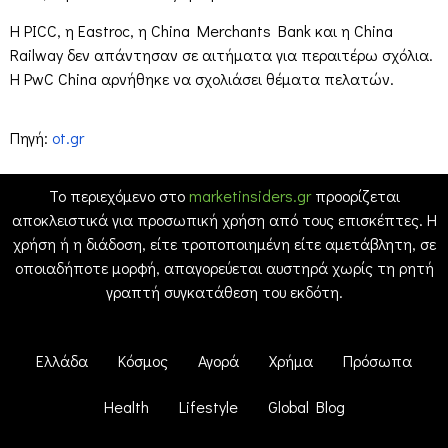
Η PICC, η Eastroc, η China Merchants Bank και η China
Railway δεν απάντησαν σε αιτήματα για περαιτέρω σχόλια.
Η PwC China αρνήθηκε να σχολιάσει θέματα πελατών.
Πηγή:
ot.gr
Το περιεχόμενο στο
marketinsiders.gr
προορίζεται
αποκλειστικά για προσωπική χρήση από τους επισκέπτες. Η
χρήση ή η διάδοση, είτε τροποποιημένη είτε αμετάβλητη, σε
οποιαδήποτε μορφή, απαγορεύεται αυστηρά χωρίς τη ρητή
γραπτή συγκατάθεση του εκδότη.
Ελλάδα
Κόσμος
Αγορά
Χρήμα
Πρόσωπα
Health
Lifestyle
Global Blog