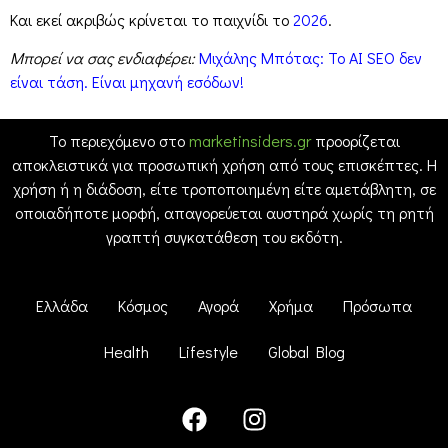
Και εκεί ακριβώς κρίνεται το παιχνίδι το
2026
.
Μπορεί να σας ενδιαφέρει:
Μιχάλης Μπότας: Το AI SEO δεν
είναι τάση. Είναι μηχανή εσόδων!
Το περιεχόμενο στο
marketinsiders.gr
προορίζεται
αποκλειστικά για προσωπική χρήση από τους επισκέπτες. Η
χρήση ή η διάδοση, είτε τροποποιημένη είτε αμετάβλητη, σε
οποιαδήποτε μορφή, απαγορεύεται αυστηρά χωρίς τη ρητή
γραπτή συγκατάθεση του εκδότη.
Ελλάδα
Κόσμος
Αγορά
Χρήμα
Πρόσωπα
Health
Lifestyle
Global Blog