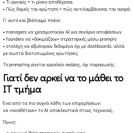
• Τι αγνοείς = τι ρίσκο αποδέχεσαι
• Πώς δομείς την ερώτηση = πώς αντιλαμβάνεσαι την αγορά
Γι’ αυτό και βλέπουμε πλέον:
• managers να χρησιμοποιούν AI για σενάρια αποφάσεων
• founders να «δοκιμάζουν» στρατηγικές μέσω prompts
• στελέχη να αξιολογούν δεδομένα όχι με dashboards, αλλά
με σωστά διατυπωμένες ερωτήσεις
Το prompting γίνεται εργαλείο σκέψης, όχι παραγωγής.
Γιατί δεν αρκεί να το μάθει το
IT τμήμα
Ένα από τα πιο συχνά λάθη των επιχειρήσεων:
να «αναθέτουν» το AI αποκλειστικά στους τεχνικούς.
Όμως:
• οι τεχνικοί βελτιστοποιούν συστήματα