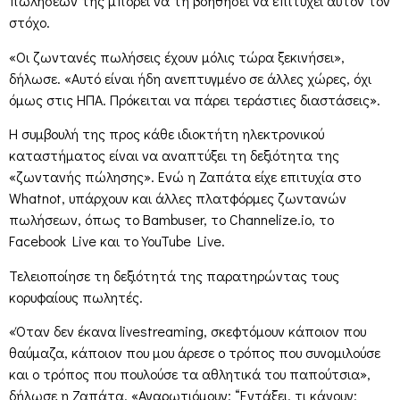
πωλήσεών της μπορεί να τη βοηθήσει να επιτύχει αυτόν τον
στόχο.
«Οι ζωντανές πωλήσεις έχουν μόλις τώρα ξεκινήσει»,
δήλωσε. «Αυτό είναι ήδη ανεπτυγμένο σε άλλες χώρες, όχι
όμως στις ΗΠΑ. Πρόκειται να πάρει τεράστιες διαστάσεις».
Η συμβουλή της προς κάθε ιδιοκτήτη ηλεκτρονικού
καταστήματος είναι να αναπτύξει τη δεξιότητα της
«ζωντανής πώλησης». Ενώ η Ζαπάτα είχε επιτυχία στο
Whatnot, υπάρχουν και άλλες πλατφόρμες ζωντανών
πωλήσεων, όπως το Bambuser, το Channelize.io, το
Facebook Live και το YouTube Live.
Τελειοποίησε τη δεξιότητά της παρατηρώντας τους
κορυφαίους πωλητές.
«Όταν δεν έκανα livestreaming, σκεφτόμουν κάποιον που
θαύμαζα, κάποιον που μου άρεσε ο τρόπος που συνομιλούσε
και ο τρόπος που πουλούσε τα αθλητικά του παπούτσια»,
δήλωσε η Ζαπάτα. «Αναρωτιόμουν: “Εντάξει, τι κάνουν;