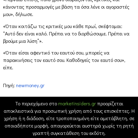
κάνοντας προσαρμογές με βάση τα όσα λένε οι αγοραστές
μου», δήλωσε.
«Όταν κοιτάζω τις κριτικές μου κάθε πρωί, σκέφτομαι:
“Αυτό δεν είναι καλό. Πρέπει να το διορθώσουμε. Πρέπει να
βρούμε μια λύση”».
«Όταν είσαι αφεντικό του εαυτού σου, μπορείς να
παρακινήσεις τον εαυτό σου. Καθοδηγείς τον εαυτό σου»,
είπε.
Πηγή:
newmoney.gr
Το περιεχόμενο στο
marketinsiders.gr
προορίζεται
αποκλειστικά για προσωπική χρήση από τους επισκέπτες. Η
χρήση ή η διάδοση, είτε τροποποιημένη είτε αμετάβλητη, σε
οποιαδήποτε μορφή, απαγορεύεται αυστηρά χωρίς τη ρητή
γραπτή συγκατάθεση του εκδότη.