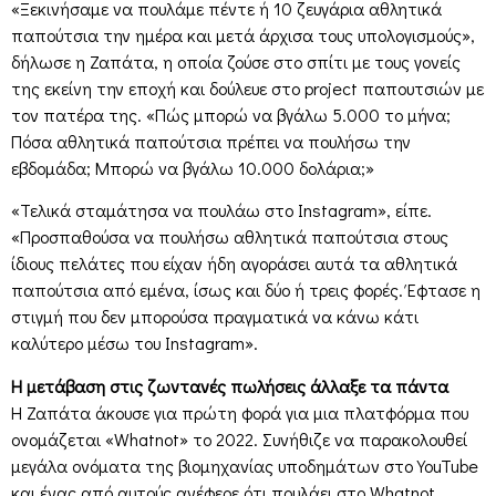
«Ξεκινήσαμε να πουλάμε πέντε ή 10 ζευγάρια αθλητικά
παπούτσια την ημέρα και μετά άρχισα τους υπολογισμούς»,
δήλωσε η Ζαπάτα, η οποία ζούσε στο σπίτι με τους γονείς
της εκείνη την εποχή και δούλευε στο project παπουτσιών με
τον πατέρα της. «Πώς μπορώ να βγάλω 5.000 το μήνα;
Πόσα αθλητικά παπούτσια πρέπει να πουλήσω την
εβδομάδα; Μπορώ να βγάλω 10.000 δολάρια;»
«Τελικά σταμάτησα να πουλάω στο Instagram», είπε.
«Προσπαθούσα να πουλήσω αθλητικά παπούτσια στους
ίδιους πελάτες που είχαν ήδη αγοράσει αυτά τα αθλητικά
παπούτσια από εμένα, ίσως και δύο ή τρεις φορές. Έφτασε η
στιγμή που δεν μπορούσα πραγματικά να κάνω κάτι
καλύτερο μέσω του Instagram».
Η μετάβαση στις ζωντανές πωλήσεις άλλαξε τα πάντα
Η Ζαπάτα άκουσε για πρώτη φορά για μια πλατφόρμα που
ονομάζεται «Whatnot» το 2022. Συνήθιζε να παρακολουθεί
μεγάλα ονόματα της βιομηχανίας υποδημάτων στο YouTube
και ένας από αυτούς ανέφερε ότι πουλάει στο Whatnot.