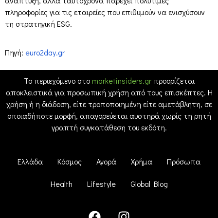
ανάπτυξη, αλλά ταυτόχρονα παρέχει πολύτιμες
πληροφορίες για τις εταιρείες που επιθυμούν να ενισχύσουν
τη στρατηγική ESG.
Πηγή:
euro2day.gr
Το περιεχόμενο στο
marketinsiders.gr
προορίζεται
αποκλειστικά για προσωπική χρήση από τους επισκέπτες. Η
χρήση ή η διάδοση, είτε τροποποιημένη είτε αμετάβλητη, σε
οποιαδήποτε μορφή, απαγορεύεται αυστηρά χωρίς τη ρητή
γραπτή συγκατάθεση του εκδότη.
Ελλάδα
Κόσμος
Αγορά
Χρήμα
Πρόσωπα
Health
Lifestyle
Global Blog