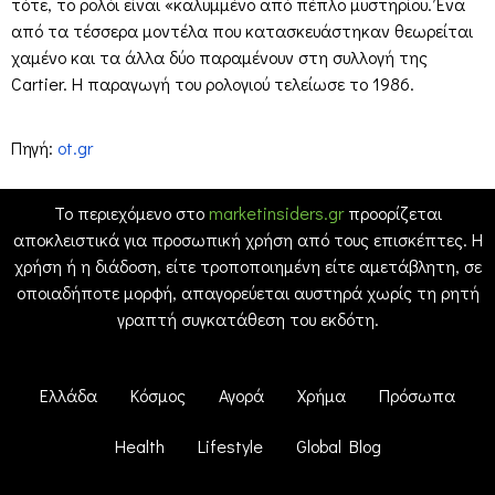
τότε, το ρολόι είναι «καλυμμένο από πέπλο μυστηρίου. Ένα
από τα τέσσερα μοντέλα που κατασκευάστηκαν θεωρείται
χαμένο και τα άλλα δύο παραμένουν στη συλλογή της
Cartier. Η παραγωγή του ρολογιού τελείωσε το 1986.
Πηγή:
ot.gr
Το περιεχόμενο στο
marketinsiders.gr
προορίζεται
αποκλειστικά για προσωπική χρήση από τους επισκέπτες. Η
χρήση ή η διάδοση, είτε τροποποιημένη είτε αμετάβλητη, σε
οποιαδήποτε μορφή, απαγορεύεται αυστηρά χωρίς τη ρητή
γραπτή συγκατάθεση του εκδότη.
Ελλάδα
Κόσμος
Αγορά
Χρήμα
Πρόσωπα
Health
Lifestyle
Global Blog