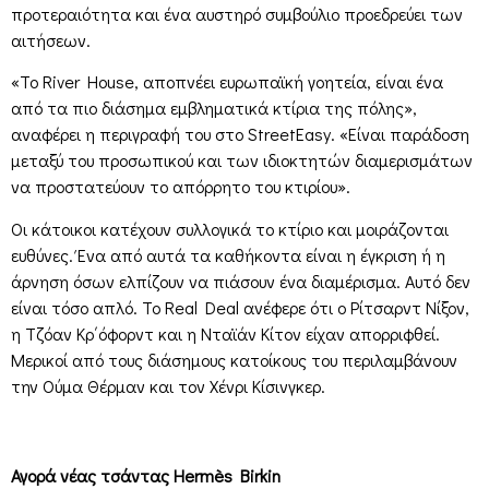
προτεραιότητα και ένα αυστηρό συμβούλιο προεδρεύει των
αιτήσεων.
«Το River House, αποπνέει ευρωπαϊκή γοητεία, είναι ένα
από τα πιο διάσημα εμβληματικά κτίρια της πόλης»,
αναφέρει η περιγραφή του στο StreetEasy. «Είναι παράδοση
μεταξύ του προσωπικού και των ιδιοκτητών διαμερισμάτων
να προστατεύουν το απόρρητο του κτιρίου».
Οι κάτοικοι κατέχουν συλλογικά το κτίριο και μοιράζονται
ευθύνες. Ένα από αυτά τα καθήκοντα είναι η έγκριση ή η
άρνηση όσων ελπίζουν να πιάσουν ένα διαμέρισμα. Αυτό δεν
είναι τόσο απλό. Το Real Deal ανέφερε ότι ο Ρίτσαρντ Νίξον,
η Τζόαν Κρ΄όφορντ και η Νταϊάν Κίτον είχαν απορριφθεί.
Μερικοί από τους διάσημους κατοίκους του περιλαμβάνουν
την Ούμα Θέρμαν και τον Χένρι Κίσινγκερ.
Αγορά νέας τσάντας Hermès Birkin