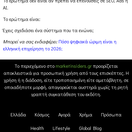
Το ερώτημα δεν είναι αν πρέπει να επενδύσεις σε SEO, Ads ή
AI.
Το ερώτημα είναι:
Έχεις σχεδιάσει ένα σύστημα που τα ενώνει;
Μπορεί να σας ενδιαφέρει:
Πόσο ψηφιακά ώριμη είναι η
ελληνική επιχείρηση το 2026;
Το περιεχόμενο στο
marketinsiders.gr
προορίζεται
αποκλειστικά για προσωπική χρήση από τους επισκέπτες. Η
χρήση ή η διάδοση, είτε τροποποιημένη είτε αμετάβλητη, σε
οποιαδήποτε μορφή, απαγορεύεται αυστηρά χωρίς τη ρητή
γραπτή συγκατάθεση του εκδότη.
Ελλάδα
Κόσμος
Αγορά
Χρήμα
Πρόσωπα
Health
Lifestyle
Global Blog