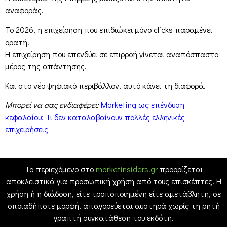
αναφοράς.
Το 2026, η επιχείρηση που επιδιώκει μόνο clicks παραμένει
ορατή.
Η επιχείρηση που επενδύει σε επιρροή γίνεται αναπόσπαστο
μέρος της απάντησης.
Και στο νέο ψηφιακό περιβάλλον, αυτό κάνει τη διαφορά.
Μπορεί να σας ενδιαφέρει:
Marketing ως επένδυση
κεφαλαίου: Τι δεν καταλαβαίνουν πολλές ελληνικές
επιχειρήσεις
Το περιεχόμενο στο
marketinsiders.gr
προορίζεται
αποκλειστικά για προσωπική χρήση από τους επισκέπτες. Η
χρήση ή η διάδοση, είτε τροποποιημένη είτε αμετάβλητη, σε
οποιαδήποτε μορφή, απαγορεύεται αυστηρά χωρίς τη ρητή
γραπτή συγκατάθεση του εκδότη.