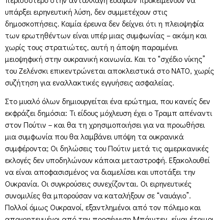
υπάρξει ειρηνευτική λύση, δεν συμμετέχουν στις
δημοσκοπήσεις. Καμία έρευνα δεν δείχνει ότι η πλειοψηφία
των ερωτηθέντων είναι υπέρ μιας συμφωνίας – ακόμη και
χωρίς τους στρατιώτες, αυτή η άποψη παραμένει
μειοψηφική στην ουκρανική κοινωνία. Και το “σχέδιο νίκης”
του Ζελένσκι επικεντρώνεται αποκλειστικά στο ΝΑΤΟ, χωρίς
συζήτηση για εναλλακτικές εγγυήσεις ασφαλείας.
Στο μυαλό όλων δημιουργείται ένα ερώτημα, που κανείς δεν
εκφράζει δημόσια: Τι είδους μόχλευση έχει ο Τραμπ απέναντι
στον Πούτιν – και θα τη χρησιμοποιήσει για να προωθήσει
μια συμφωνία που θα λαμβάνει υπόψη τα ουκρανικά
συμφέροντα; Οι δηλώσεις του Πούτιν μετά τις αμερικανικές
εκλογές δεν υποδηλώνουν κάποια μεταστροφή. Εξακολουθεί
να είναι αποφασισμένος να διαμελίσει και υποτάξει την
Ουκρανία. Οι συγκρούσεις συνεχίζονται. Οι ειρηνευτικές
συνομιλίες θα μπορούσαν να καταλήξουν σε “ναυάγιο”.
Πολλοί όμως Ουκρανοί, εξαντλημένοι από τον πόλεμο και
απογοητευμένοι από την προσέγγιση Μπάιντεν, είναι έτοιμοι