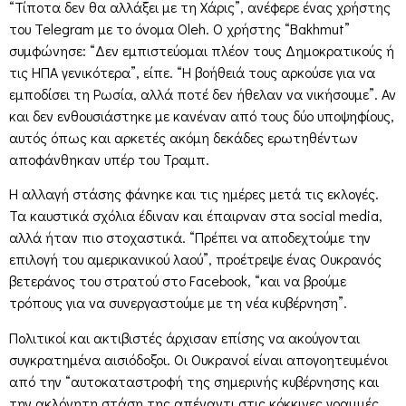
“Τίποτα δεν θα αλλάξει με τη Χάρις”, ανέφερε ένας χρήστης
του Telegram με το όνομα Oleh. Ο χρήστης “Bakhmut”
συμφώνησε: “Δεν εμπιστεύομαι πλέον τους Δημοκρατικούς ή
τις ΗΠΑ γενικότερα”, είπε. “Η βοήθειά τους αρκούσε για να
εμποδίσει τη Ρωσία, αλλά ποτέ δεν ήθελαν να νικήσουμε”. Αν
και δεν ενθουσιάστηκε με κανέναν από τους δύο υποψηφίους,
αυτός όπως και αρκετές ακόμη δεκάδες ερωτηθέντων
αποφάνθηκαν υπέρ του Τραμπ.
Η αλλαγή στάσης φάνηκε και τις ημέρες μετά τις εκλογές.
Τα καυστικά σχόλια έδιναν και έπαιρναν στα social media,
αλλά ήταν πιο στοχαστικά. “Πρέπει να αποδεχτούμε την
επιλογή του αμερικανικού λαού”, προέτρεψε ένας Ουκρανός
βετεράνος του στρατού στο Facebook, “και να βρούμε
τρόπους για να συνεργαστούμε με τη νέα κυβέρνηση”.
Πολιτικοί και ακτιβιστές άρχισαν επίσης να ακούγονται
συγκρατημένα αισιόδοξοι. Οι Ουκρανοί είναι απογοητευμένοι
από την “αυτοκαταστροφή της σημερινής κυβέρνησης και
την ακλόνητη στάση της απέναντι στις κόκκινες γραμμές