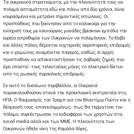
Τα ουκρανικά στρατεύματα, με την πλειονότητά τους να
πολεμά ασταμάτητα εδώ και πάνω από δύο χρόνια, είναι
κουρασμένα και μετράνε σημαντικές απώλειες. Οι
προσπάθειες που ξεκίνησαν από το καλοκαίρι για την
ενίσχυσή τους με καινούργιες μονάδες βρίσκουν εμπόδιο την
ευρεία απροθυμία των Ουκρανών να πολεμήσουν. Το Κίεβο
και άλλες πόλεις δέχονται νυχτερινές αεροπορικές επιδρομές
και ο χειμώνας αναμένεται παγερός, καθώς οι αρχές
προσπαθούν να αποκαταστήσουν τις σοβαρές ζημιές που
έχει υποστεί -τους τελευταίους μήνες το ηλεκτρικό δίκτυο
από τις ρωσικές πυραυλικές επιδρομές.
Σε αυτό το δυσοίωνο περιβάλλον, οι Ουκρανοί
παρακολουθούσαν στενά την προεκλογική εκστρατεία στις
ΗΠΑ. Ο θαυμασμός του Τραμπ για τον Βλαντίμιρ Πούτιν και η
δέσμευσή τους -επανειλημμένως- πως θα τερματίσει τον
πόλεμο, συγκέντρωσαν το ενδιαφέρον των χρηστών στα
socail media αλλά και των MME. Η πλειονότητα των
Ουκρανών ήθελε νίκη της Καμάλα Χάρις.