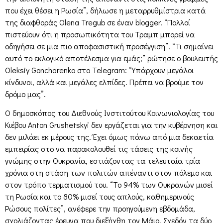
που έχει θέσει η Ρωσία”, δήλωσε η μεταρρυθμίστρια κατά
της διαφθοράς Olena Tregub σε έναν blogger. “Πολλοί
πιστεύουν ότι η προσωπικότητα του Τραμπ μπορεί να
οδηγήσει σε μια πιο αποφασιστική προσέγγιση”. “Τι σημαίνει
αυτό το εκλογικό αποτέλεσμα για εμάς;” ρώτησε ο βουλευτής
Oleksiy Goncharenko στο Telegram: “Υπάρχουν μεγάλοι
κίνδυνοι, αλλά και μεγάλες ελπίδες. Πρέπει να βρούμε τον
δρόμο μας”.
Ο δημοσκόπος του Διεθνούς Ινστιτούτου Κοινωνιολογίας του
Κιέβου Anton Grushetskyi δεν εργάζεται για την κυβέρνηση και
δεν μιλάει εκ μέρους της. Έχει όμως πάνω από μια δεκαετία
εμπειρίας στο να παρακολουθεί τις τάσεις της κοινής
γνώμης στην Ουκρανία, εστιάζοντας τα τελευταία τρία
χρόνια στη στάση των πολιτών απέναντι στον πόλεμο και
στον τρόπο τερματισμού του. “Το 94% των Ουκρανών μισεί
τη Ρωσία και το 80% μισεί τους απλούς, καθημερινούς
Ρώσους πολίτες”, ανέφερε την προηγούμενη εβδομάδα,
σχολιάζοντας έρευνα που διεξήχθη τον Μάιο. Σχεδόν τα δύο