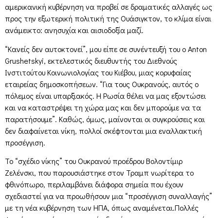
αμερικανική κυβέρνηση να προβεί σε δραματικές αλλαγές ως
προς την εξωτερική πολιτική της Ουάσιγκτον, το κλίμα είναι
ανάμεικτο: ανησυχία και αισιοδοξία μαζί.
“Κανείς δεν αυτοκτονεί”, μου είπε σε συνέντευξή του ο Anton
Grushetskyi, εκτελεστικός διευθυντής του Διεθνούς
Ινστιτούτου Κοινωνιολογίας του Κιέβου, μιας κορυφαίας
εταιρείας δημοσκοπήσεων. “Για τους Ουκρανούς, αυτός ο
πόλεμος είναι υπαρξιακός. Η Ρωσία θέλει να μας εξοντώσει
και να καταστρέψει τη χώρα μας και δεν μπορούμε να τα
παρατήσουμε”. Καθώς, όμως, μαίνονται οι συγκρούσεις και
δεν διαφαίνεται νίκη, πολλοί σκέφτονται μια εναλλακτική
προσέγγιση.
Το “σχέδιο νίκης” του Ουκρανού προέδρου Βολοντίμιρ
Ζελένσκι, που παρουσιάστηκε στον Τραμπ νωρίτερα το
φθινόπωρο, περιλαμβάνει διάφορα σημεία που έχουν
σχεδιαστεί για να προωθήσουν μια “προσέγγιση συναλλαγής”
με τη νέα κυβέρνηση των ΗΠΑ, όπως αναμένεται.Πολλές