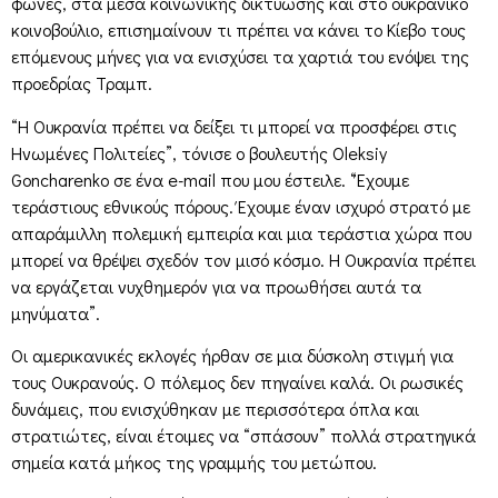
φωνές, στα μέσα κοινωνικής δικτύωσης και στο ουκρανικό
κοινοβούλιο, επισημαίνουν τι πρέπει να κάνει το Κίεβο τους
επόμενους μήνες για να ενισχύσει τα χαρτιά του ενόψει της
προεδρίας Τραμπ.
“Η Ουκρανία πρέπει να δείξει τι μπορεί να προσφέρει στις
Ηνωμένες Πολιτείες”, τόνισε ο βουλευτής Oleksiy
Goncharenko σε ένα e-mail που μου έστειλε. “Έχουμε
τεράστιους εθνικούς πόρους. Έχουμε έναν ισχυρό στρατό με
απαράμιλλη πολεμική εμπειρία και μια τεράστια χώρα που
μπορεί να θρέψει σχεδόν τον μισό κόσμο. Η Ουκρανία πρέπει
να εργάζεται νυχθημερόν για να προωθήσει αυτά τα
μηνύματα”.
Οι αμερικανικές εκλογές ήρθαν σε μια δύσκολη στιγμή για
τους Ουκρανούς. Ο πόλεμος δεν πηγαίνει καλά. Οι ρωσικές
δυνάμεις, που ενισχύθηκαν με περισσότερα όπλα και
στρατιώτες, είναι έτοιμες να “σπάσουν” πολλά στρατηγικά
σημεία κατά μήκος της γραμμής του μετώπου.