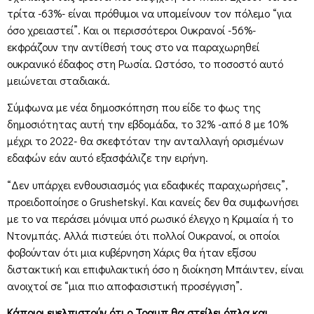
τρίτα -63%- είναι πρόθυμοι να υπομείνουν τον πόλεμο “για
όσο χρειαστεί”. Και οι περισσότεροι Ουκρανοί -56%-
εκφράζουν την αντίθεσή τους στο να παραχωρηθεί
ουκρανικό έδαφος στη Ρωσία. Ωστόσο, το ποσοστό αυτό
μειώνεται σταδιακά.
Σύμφωνα με νέα δημοσκόπηση που είδε το φως της
δημοσιότητας αυτή την εβδομάδα, το 32% -από 8 με 10%
μέχρι το 2022- θα σκεφτόταν την ανταλλαγή ορισμένων
εδαφών εάν αυτό εξασφάλιζε την ειρήνη.
“Δεν υπάρχει ενθουσιασμός για εδαφικές παραχωρήσεις”,
προειδοποίησε ο Grushetskyi. Και κανείς δεν θα συμφωνήσει
με το να περάσει μόνιμα υπό ρωσικό έλεγχο η Κριμαία ή το
Ντονμπάς. Αλλά πιστεύει ότι πολλοί Ουκρανοί, οι οποίοι
φοβούνταν ότι μια κυβέρνηση Χάρις θα ήταν εξίσου
διστακτική και επιφυλακτική όσο η διοίκηση Μπάιντεν, είναι
ανοιχτοί σε “μια πιο αποφασιστική προσέγγιση”.
Κάποιοι ευελπιστούν ότι ο Τραμπ θα στείλει όπλα και