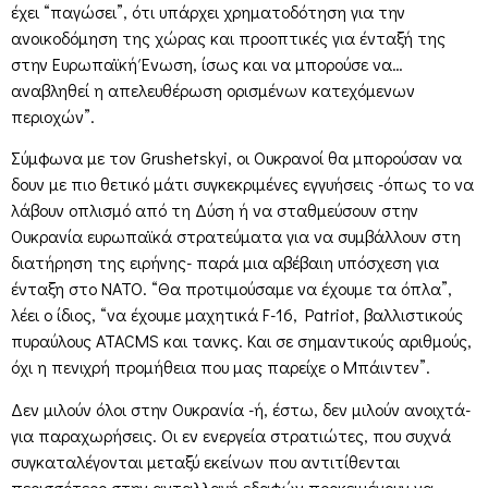
έχει “παγώσει”, ότι υπάρχει χρηματοδότηση για την
ανοικοδόμηση της χώρας και προοπτικές για ένταξή της
στην Ευρωπαϊκή Ένωση, ίσως και να μπορούσε να…
αναβληθεί η απελευθέρωση ορισμένων κατεχόμενων
περιοχών”.
Σύμφωνα με τον Grushetskyi, οι Ουκρανοί θα μπορούσαν να
δουν με πιο θετικό μάτι συγκεκριμένες εγγυήσεις -όπως το να
λάβουν οπλισμό από τη Δύση ή να σταθμεύσουν στην
Ουκρανία ευρωπαϊκά στρατεύματα για να συμβάλλουν στη
διατήρηση της ειρήνης- παρά μια αβέβαιη υπόσχεση για
ένταξη στο ΝΑΤΟ. “Θα προτιμούσαμε να έχουμε τα όπλα”,
λέει ο ίδιος, “να έχουμε μαχητικά F-16, Patriot, βαλλιστικούς
πυραύλους ATACMS και τανκς. Και σε σημαντικούς αριθμούς,
όχι η πενιχρή προμήθεια που μας παρείχε ο Μπάιντεν”.
Δεν μιλούν όλοι στην Ουκρανία -ή, έστω, δεν μιλούν ανοιχτά-
για παραχωρήσεις. Οι εν ενεργεία στρατιώτες, που συχνά
συγκαταλέγονται μεταξύ εκείνων που αντιτίθενται
περισσότερο στην ανταλλαγή εδαφών προκειμένουν να