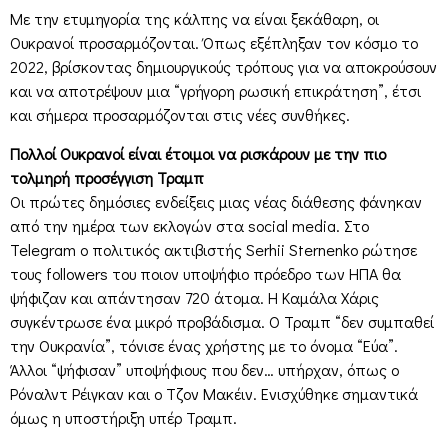
Με την ετυμηγορία της κάλπης να είναι ξεκάθαρη, οι
Ουκρανοί προσαρμόζονται. Όπως εξέπληξαν τον κόσμο το
2022, βρίσκοντας δημιουργικούς τρόπους για να αποκρούσουν
και να αποτρέψουν μια “γρήγορη ρωσική επικράτηση”, έτσι
και σήμερα προσαρμόζονται στις νέες συνθήκες.
Πολλοί Ουκρανοί είναι έτοιμοι να ρισκάρουν με την πιο
τολμηρή προσέγγιση Τραμπ
Οι πρώτες δημόσιες ενδείξεις μιας νέας διάθεσης φάνηκαν
από την ημέρα των εκλογών στα social media. Στο
Telegram ο πολιτικός ακτιβιστής Serhii Sternenko ρώτησε
τους followers του ποιον υποψήφιο πρόεδρο των ΗΠΑ θα
ψήφιζαν και απάντησαν 720 άτομα. Η Καμάλα Χάρις
συγκέντρωσε ένα μικρό προβάδισμα. Ο Τραμπ “δεν συμπαθεί
την Ουκρανία”, τόνισε ένας χρήστης με το όνομα “Εύα”.
Άλλοι “ψήφισαν” υποψήφιους που δεν… υπήρχαν, όπως ο
Ρόναλντ Ρέιγκαν και ο Τζον Μακέιν. Ενισχύθηκε σημαντικά
όμως η υποστήριξη υπέρ Τραμπ.