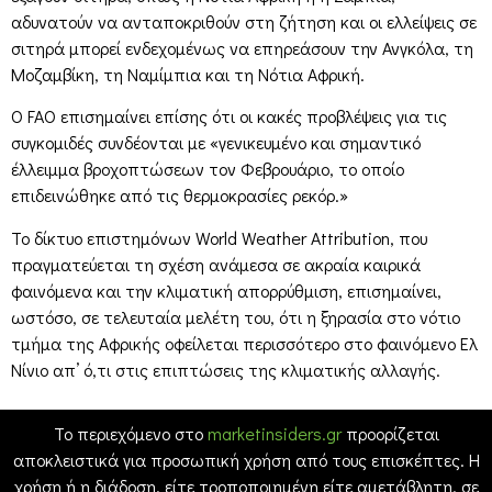
αδυνατούν να ανταποκριθούν στη ζήτηση και οι ελλείψεις σε
σιτηρά μπορεί ενδεχομένως να επηρεάσουν την Ανγκόλα, τη
Μοζαμβίκη, τη Ναμίμπια και τη Νότια Αφρική.
Ο FAO επισημαίνει επίσης ότι οι κακές προβλέψεις για τις
συγκομιδές συνδέονται με «γενικευμένο και σημαντικό
έλλειμμα βροχοπτώσεων τον Φεβρουάριο, το οποίο
επιδεινώθηκε από τις θερμοκρασίες ρεκόρ.»
Το δίκτυο επιστημόνων World Weather Attribution, που
πραγματεύεται τη σχέση ανάμεσα σε ακραία καιρικά
φαινόμενα και την κλιματική απορρύθμιση, επισημαίνει,
ωστόσο, σε τελευταία μελέτη του, ότι η ξηρασία στο νότιο
τμήμα της Αφρικής οφείλεται περισσότερο στο φαινόμενο Ελ
Νίνιο απ’ ό,τι στις επιπτώσεις της κλιματικής αλλαγής.
Το περιεχόμενο στο
marketinsiders.gr
προορίζεται
αποκλειστικά για προσωπική χρήση από τους επισκέπτες. Η
χρήση ή η διάδοση, είτε τροποποιημένη είτε αμετάβλητη, σε