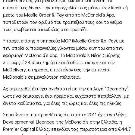
(table service), για μεγαλύτερη ευκολία και άνεση. Οι
επισκέπτες δίνουν την παραγγελία τους μέσω των kiosks ή
μέσω του Mobile Order & Pay από το McDonald’s App,
τοποθετούν τον αριθμό του τραπεζιού τους και το γεύμα
τους σερβίρεται απευθείας στο τραπέζι.
Υπάρχει επίσης η υπηρεσία MOP (Mobile Order &a Pay), με
την οποία οι παραγγελίες γίνονται μέσω κινητού από την
εφαρμογή McDonald’s app. Το McDonald’s Νέας Σμύρνης
λειτουργεί 24 ώρες/ημέρα και διαθέτει ακόμη και την
McDelivery, υπηρεσία, επεκτείνοντας την εμπειρία
McDonald’s σε μεγαλύτερη πελατεία.
Ας σημειωθεί ότι έχει σχεδιαστεί με την επιλογή “Geometry”,
ώστε να δημιουργεί ένα ήρεμο και ευχάριστο περιβάλλον, με
άνετα καθίσματα, για όλες τις ώρες και όλες τις ηλικίες.
Σημειώνεται επιπροσθέτως ότι από το 2011 έχει αναλάβει
Developmental Licencee της McDonald’s στην Ελλάδα, η
Premier Capital Ελλάς, επενδύοντας περισσότερα από €44,7