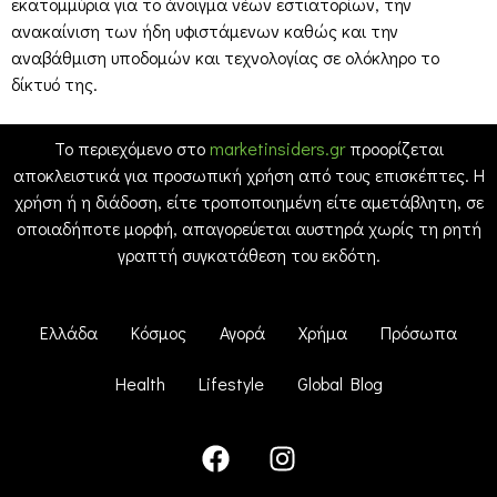
εκατομμύρια για το άνοιγμα νέων εστιατορίων, την
ανακαίνιση των ήδη υφιστάμενων καθώς και την
αναβάθμιση υποδομών και τεχνολογίας σε ολόκληρο το
δίκτυό της.
Το περιεχόμενο στο
marketinsiders.gr
προορίζεται
αποκλειστικά για προσωπική χρήση από τους επισκέπτες. Η
χρήση ή η διάδοση, είτε τροποποιημένη είτε αμετάβλητη, σε
οποιαδήποτε μορφή, απαγορεύεται αυστηρά χωρίς τη ρητή
γραπτή συγκατάθεση του εκδότη.
Ελλάδα
Κόσμος
Αγορά
Χρήμα
Πρόσωπα
Health
Lifestyle
Global Blog