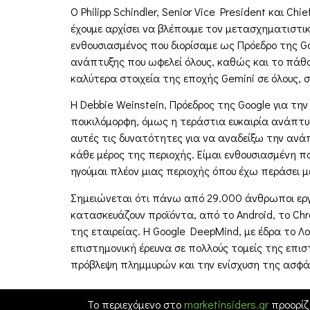
Ο Philipp Schindler, Senior Vice President και C
έχουμε αρχίσει να βλέπουμε τον μετασχηματιστικό 
ενθουσιασμένος που διορίσαμε ως Πρόεδρο της Go
ανάπτυξης που ωφελεί όλους, καθώς και το πάθ
καλύτερα στοιχεία της εποχής Gemini σε όλους, 
Η Debbie Weinstein, Πρόεδρος της Google για τη
ποικιλόμορφη, όμως η τεράστια ευκαιρία ανάπτυξ
αυτές τις δυνατότητες για να αναδείξω την ανάπ
κάθε μέρος της περιοχής. Είμαι ενθουσιασμένη πο
ηγούμαι πλέον μιας περιοχής όπου έχω περάσει μ
Σημειώνεται ότι πάνω από 29.000 άνθρωποι εργά
κατασκευάζουν προϊόντα, από το Android, το Chr
της εταιρείας. Η Google DeepMind, με έδρα το Λο
επιστημονική έρευνα σε πολλούς τομείς της επισ
πρόβλεψη πλημμυρών και την ενίσχυση της ασφά
Το περιεχόμενο στο
marketinsiders.gr
προορίζ