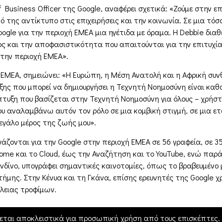
hief Business Officer της Google, αναφέρει σχετικά: «Ζούμε στη
της αντίκτυπο στις επιχειρήσεις και την κοινωνία. Σε μια τόσο 
ogle για την περιοχή EMEA μια ηγέτιδα με όραμα. Η Debbie διαθ
ος και την αποφασιστικότητα που απαιτούνται για την επιτυχ
στην περιοχή EMEA».
ν EMEA, σημειώνει: «Η Ευρώπη, η Μέση Ανατολή και η Αφρική συν
ης που μπορεί να δημιουργήσει η Τεχνητή Νοημοσύνη είναι καθ
τυξη που βασίζεται στην Τεχνητή Νοημοσύνη για όλους – χρήστες
υ αναλαμβάνω αυτόν τον ρόλο σε μια κομβική στιγμή, σε μια ετ
εγάλο μέρος της ζωής μου».
ζονται για την Google στην περιοχή ΕΜΕΑ σε 56 γραφεία, σε 35
ome και το Cloud, έως την Αναζήτηση και το YouTube, ενώ παρά
νδίνο, υπογράφει σημαντικές καινοτομίες, όπως το βραβευμένο 
τήμης. Στην Κένυα και τη Γκάνα, επίσης ερευνητές της Google 
λειας τροφίμων.
εται αποκλειστικά για προσωπική χρήση από τους επισκέπτες. Η