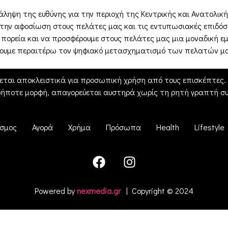
ανάληψη της ευθύνης για την περιοχή της Κεντρικής και Ανατολι
α την αφοσίωση στους πελάτες μας και τις εντυπωσιακές επιδό
ς πορεία και να προσφέρουμε στους πελάτες μας μια μοναδική ε
σουμε περαιτέρω τον ψηφιακό μετασχηματισμό των πελατών μ
εται αποκλειστικά για προσωπική χρήση από τους επισκέπτες. Η
δήποτε μορφή, απαγορεύεται αυστηρά χωρίς τη ρητή γραπτή συ
σμος
Αγορά
Χρήμα
Πρόσωπα
Health
Lifestyle
Powered by
nexmedia.gr
| Copyright © 2024