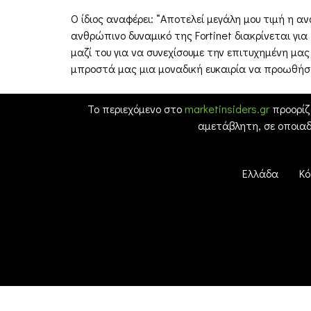
Ο ίδιος αναφέρει: “Αποτελεί μεγάλη μου τιμή η 
ανθρώπινο δυναμικό της Fortinet διακρίνεται γι
μαζί του για να συνεχίσουμε την επιτυχημένη μα
μπροστά μας μια μοναδική ευκαιρία να προωθή
Το περιεχόμενο στο
marketinsiders.gr
προορίζ
αμετάβλητη, σε οποια
Ελλάδα
Κό