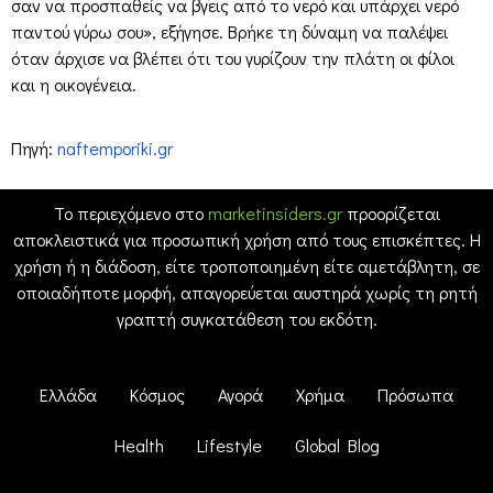
σαν να προσπαθείς να βγεις από το νερό και υπάρχει νερό
παντού γύρω σου», εξήγησε. Βρήκε τη δύναμη να παλέψει
όταν άρχισε να βλέπει ότι του γυρίζουν την πλάτη οι φίλοι
και η οικογένεια.
Πηγή:
naftemporiki.gr
Το περιεχόμενο στο
marketinsiders.gr
προορίζεται
αποκλειστικά για προσωπική χρήση από τους επισκέπτες. Η
χρήση ή η διάδοση, είτε τροποποιημένη είτε αμετάβλητη, σε
οποιαδήποτε μορφή, απαγορεύεται αυστηρά χωρίς τη ρητή
γραπτή συγκατάθεση του εκδότη.
Ελλάδα
Κόσμος
Αγορά
Χρήμα
Πρόσωπα
Health
Lifestyle
Global Blog