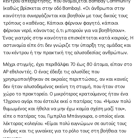
κέντρου απεξάρτησης, που ονομάζεται Bombay Community
(καθώς βρίσκεται στην οδό Bombay). «Οι άνθρωποι στην
κοινότητα συνεργάζονται και βοηθούν με τους δικούς τους
τρόπους ο καθένας. Κάποιοι φέρνουν φαγητό, κάποιοι
φέρνουν νερό, κάνοντας ό,τι μπορούν για να βοηθήσουν».
Ένας γιατρός στην κοινότητα επισκέπτεται κατά καιρούς. Η
αστυνομία είπε ότι δεν γνώριζε την ύπαρξη της ομάδας και
του κέντρου ή την πρακτική της αλυσοδεσίας ανθρώπων.
Μέχρι στιγμής, έχει περιθάλψει 70 έως 80 άτομα, είπαν στο
AP εθελοντές. Ο ένας έδειξε τις αλυσίδες που
χρησιμοποιήθηκαν σε ακραίες περιπτώσεις, αν και κανείς
δεν ήταν αλυσοδεμένος εκείνη τη στιγμή, που ήταν στον
χώρο το πρακτορείο. Ο μικρότερος κρατούμενος ήταν ένα
13χρονο αγόρι που έστειλε εκεί ο πατέρας του. «Ήμουν πολύ
θυμωμένος και ήθελα να μην έχω καμία σχέση μαζί του»,
είπε ο πατέρας του, Γιμπρίλα Μπάνγουρα, ο οποίος είναι
λέκτορας κολεγίου. «Είμαι πολύ ευγνώμων σε αυτούς τους
άνδρες και τις γυναίκες για το ρόλο τους στη βοήθεια του
γιου μου».