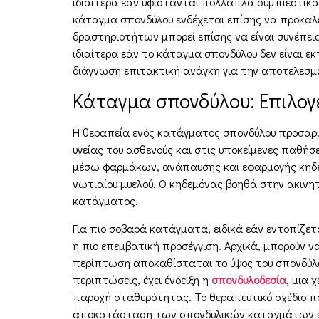
ιδιαίτερα εάν υφίστανται πολλαπλά συμπιεστι
κάταγμα σπονδύλου ενδέχεται επίσης να προκαλέ
δραστηριοτήτων μπορεί επίσης να είναι συνέπει
ιδιαίτερα εάν το κάταγμα σπονδύλου δεν είναι ε
διάγνωση επιτακτική ανάγκη για την αποτελεσμ
Κάταγμα σπονδύλου: Επιλογ
Η θεραπεία ενός κατάγματος σπονδύλου προσαρμ
υγείας του ασθενούς και στις υποκείμενες παθήσ
μέσω φαρμάκων, ανάπαυσης και εφαρμογής κηδεμ
νωτιαίου μυελού. Ο κηδεμόνας βοηθά στην ακινη
κατάγματος.
Για πιο σοβαρά κατάγματα, ειδικά εάν εντοπίζετ
η πιο επεμβατική προσέγγιση. Αρχικά, μπορούν 
περίπτωση αποκαθίσταται το ύψος του σπονδύλου
περιπτώσεις, έχει ένδειξη η
σπονδυλοδεσία
, μια 
παροχή σταθερότητας. Το θεραπευτικό σχέδιο πο
αποκατάσταση των σπονδυλικών καταγμάτων είνα