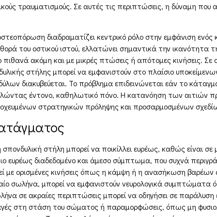
κούς τραυματισμούς. Σε αυτές τις περιπτώσεις, η δύναμη που 
 οστεοπόρωση διαδραματίζει κεντρικό ρόλο στην εμφάνιση ενός
θορά του οστικού ιστού, ελλατώνει σημαντικά την ικανότητα τ
πιθανά ακόμη και με μικρές πτώσεις ή απότομες κινήσεις. Σε 
υλικής στήλης μπορεί να εμφανιστούν στο πλαίσιο υποκείμενω
ύλων διακυβεύεται. Το πρόβλημα επιδεινώνεται εάν το κάταγμα 
αλώντας έντονο, καθηλωτικό πόνο. Η κατανόηση των αιτιών π
τοχευμένων στρατηγικών πρόληψης και προσαρμοσμένων σχεδίω
κατάγματος
 σπονδυλική στήλη μπορεί να ποικίλλει ευρέως, καθώς είναι σ
ιο ευρέως διαδεδομένο και άμεσο σύμπτωμα, που συχνά περιγρά
εί με ορισμένες κινήσεις όπως η κάμψη ή η ανασήκωση βαρέων 
αίο σωλήνα, μπορεί να εμφανιστούν νευρολογικά συμπτώματα 
λήνα σε ακραίες περιπτώσεις μπορεί να οδηγήσει σε παράλυση ε
λλαγές στη στάση του σώματος ή παραμορφώσεις, όπως μη φυσι