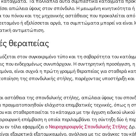
κά κατάγματα. Τα πολλαπλά αυτά συμπιεστικά κατάγματα προκ
σει απώλεια ύψους στον σπόνδυλο. Η μειωμένη κινητικότητα ή
α του πόνου και της μηχανικής αστάθειας που προκαλείται από
κτεταμένο ή εξελίσσεται αργά, τα συμπτώματα μπορεί να είναι 
ατική αντιμετώπιση.
ές θεραπείας
όζεται στον συγκεκριμένο τύπο και τη σοβαρότητα του κατάγ
εις που ενδεχομένως συνυπάρχουν. Η συντηρητική προσέγγιση, η 
όνα, είναι συχνά η πρώτη γραμμή θεραπείας για σταθερά κατ
τοποίηση της σπονδυλικής στήλης, παρέχοντας υποστήριξη και
αι αστάθεια της σπονδυλικής στήλης, απώλεια ύψους του σπονδύ
να πραγματοποιηθούν ελάχιστα επεμβατικές τεχνικές, όπως η 
 και σταθεροποιείται το κάταγμα με την έγχυση ειδικού υλικο
χειρουργική επέμβαση η οποία περιλαμβάνει τη σύντηξη δύο ή π
υ εν τέλει εφαρμόζει ο
Νευροχειρουργός Σπονδυλικής Στήλης
Δρ.
ι εξαιρετικά εξατομικευμένο, ανάλογα με τις ανάγκες του κά