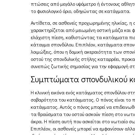
πτώσεις από μεγάλο υψόμετρο ή έντονους αθλητι
το φυσιολογικό όριο, οδηγώντας σε κατάγματα.
Αντίθετα, σε ασθενείς προχωρημένης ηλικίας, η
χαρακτηρίζεται από μειωμένη οστική μάζα και φ
ελάχιστη πίεση, καθιστώντας τα κατάγματα πιο 
κάταγμα σπονδύλου. Επιπλέον, κατάγματα σπονδ
λοιμώξεις, όπου η δομική ακεραιότητα των σπονδ
οστού της σπονδυλικής στήλης καταρρέει, προκ
συνεπώς ζωτικής σημασίας για την εφαρμογή σ
Συμπτώματα σπονδυλικού 
Η κλινική εικόνα ενός κατάγματος σπονδύλου στη
σοβαρότητα του κατάγματος. Ο πόνος είναι το π
κατάγματος. Αυτός ο πόνος μπορεί να επιδεινωθ
τα θραύσματα του οστού ασκούν πίεση στο νωτι
άκρα. Η πίεση αυτή που ασκείται στο νωτιαίο σω
Επιπλέον, οι ασθενείς μπορεί να εμφανίσουν α