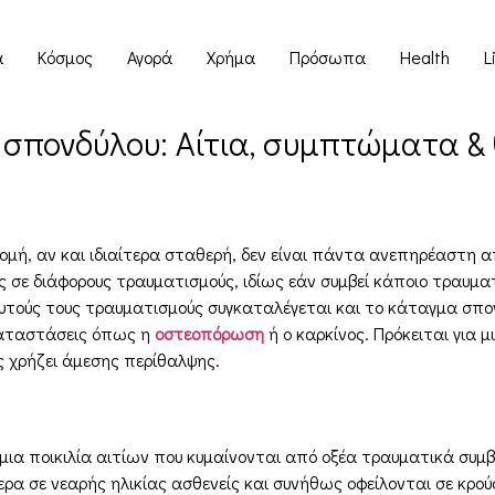
α
Κόσμος
Αγορά
Χρήμα
Πρόσωπα
Health
L
σπονδύλου: Αίτια, συμπτώματα &
μή, αν και ιδιαίτερα σταθερή, δεν είναι πάντα ανεπηρέαστη α
ής σε διάφορους τραυματισμούς, ιδίως εάν συμβεί κάποιο τραυμ
υτούς τους τραυματισμούς συγκαταλέγεται και το κάταγμα σπον
 καταστάσεις όπως η
οστεοπόρωση
ή ο καρκίνος. Πρόκειται για
 χρήζει άμεσης περίθαλψης.
α ποικιλία αιτίων που κυμαίνονται από οξέα τραυματικά συμβάν
ρα σε νεαρής ηλικίας ασθενείς και συνήθως οφείλονται σε κρού