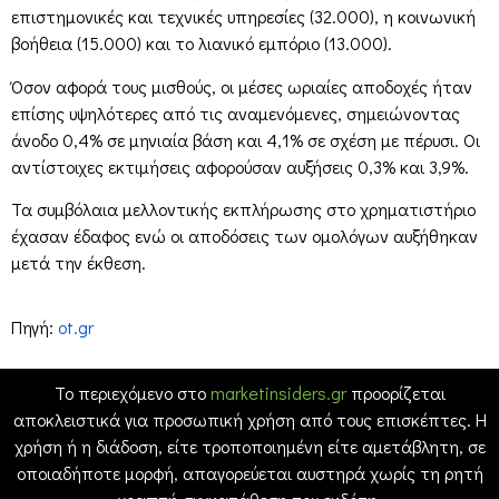
επιστημονικές και τεχνικές υπηρεσίες (32.000), η κοινωνική
βοήθεια (15.000) και το λιανικό εμπόριο (13.000).
Όσον αφορά τους μισθούς, οι μέσες ωριαίες αποδοχές ήταν
επίσης υψηλότερες από τις αναμενόμενες, σημειώνοντας
άνοδο 0,4% σε μηνιαία βάση και 4,1% σε σχέση με πέρυσι. Οι
αντίστοιχες εκτιμήσεις αφορούσαν αυξήσεις 0,3% και 3,9%.
Τα συμβόλαια μελλοντικής εκπλήρωσης στο χρηματιστήριο
έχασαν έδαφος ενώ οι αποδόσεις των ομολόγων αυξήθηκαν
μετά την έκθεση.
Πηγή:
ot.gr
Το περιεχόμενο στο
marketinsiders.gr
προορίζεται
αποκλειστικά για προσωπική χρήση από τους επισκέπτες. Η
χρήση ή η διάδοση, είτε τροποποιημένη είτε αμετάβλητη, σε
οποιαδήποτε μορφή, απαγορεύεται αυστηρά χωρίς τη ρητή