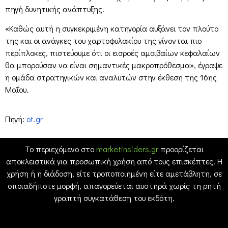
πηγή δυνητικής ανάπτυξης.
«Καθώς αυτή η συγκεκριμένη κατηγορία αυξάνει τον πλούτο
της και οι ανάγκες του χαρτοφυλακίου της γίνονται πιο
περίπλοκες, πιστεύουμε ότι οι εισροές αμοιβαίων κεφαλαίων
θα μπορούσαν να είναι σημαντικές μακροπρόθεσμα», έγραψε
η ομάδα στρατηγικών και αναλυτών στην έκθεση της 16ης
Μαΐου.
Πηγή:
ot.gr
Το περιεχόμενο στο
marketinsiders.gr
προορίζεται
αποκλειστικά για προσωπική χρήση από τους επισκέπτες. Η
χρήση ή η διάδοση, είτε τροποποιημένη είτε αμετάβλητη, σε
οποιαδήποτε μορφή, απαγορεύεται αυστηρά χωρίς τη ρητή
γραπτή συγκατάθεση του εκδότη.