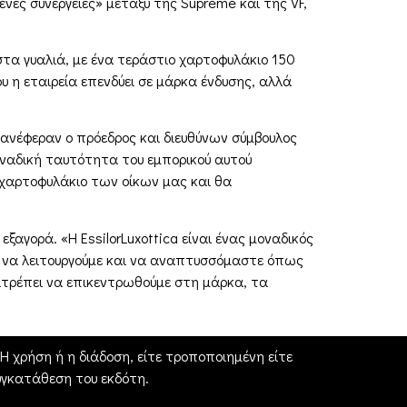
ες συνέργειες» μεταξύ της Supreme και της VF,
στα γυαλιά, με ένα τεράστιο χαρτοφυλάκιο 150
υ η εταιρεία επενδύει σε μάρκα ένδυσης, αλλά
ανέφεραν ο πρόεδρος και διευθύνων σύμβουλος
οναδική ταυτότητα του εμπορικού αυτού
ο χαρτοφυλάκιο των οίκων μας και θα
αγορά. «Η EssilorLuxottica είναι ένας μοναδικός
ε να λειτουργούμε και να αναπτυσσόμαστε όπως
πιτρέπει να επικεντρωθούμε στη μάρκα, τα
 χρήση ή η διάδοση, είτε τροποποιημένη είτε
γκατάθεση του εκδότη.