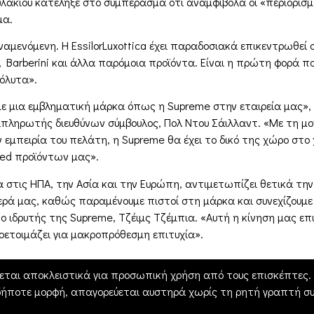
ακίου κατέληξε στο συμπέρασμα ότι αναμφίβολα οι «περιορισμέν
μα.
μενόμενη. Η EssilorLuxottica έχει παραδοσιακά επικεντρωθεί 
, Barberini και άλλα παρόμοια προϊόντα. Είναι η πρώτη φορά πο
πόλυτα».
ε μια εμβληματική μάρκα όπως η Supreme στην εταιρεία μας», 
αναπληρωτής διευθύνων σύμβουλος, Πολ Ντου Σάιλλαντ. «Με τη μ
 εμπειρία του πελάτη, η Supreme θα έχει το δικό της χώρο στ
sed προϊόντων μας».
τις ΗΠΑ, την Ασία και την Ευρώπη, αντιμετωπίζει θετικά την εξ
ερά μας, καθώς παραμένουμε πιστοί στη μάρκα και συνεχίζουμ
ι ο ιδρυτής της Supreme, Τζέιμς Τζέμπια. «Αυτή η κίνηση μας ε
οετοιμάζει για μακροπρόθεσμη επιτυχία».
εται αποκλειστικά για προσωπική χρήση από τους επισκέπτες. Η
δήποτε μορφή, απαγορεύεται αυστηρά χωρίς τη ρητή γραπτή συ