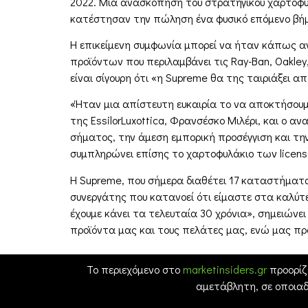
2022. Μια ανασκόπηση του στρατηγικού χαρτοφυλ
κατέστησαν την πώληση ένα φυσικό επόμενο βή
Η επικείμενη συμφωνία μπορεί να ήταν κάπως ανα
προϊόντων που περιλαμβάνει τις Ray-Ban, Oakley
είναι σίγουρη ότι «η Supreme θα της ταιριάξει α
«Ήταν μια απίστευτη ευκαιρία το να αποκτήσουμ
της EssilorLuxottica, Φρανσέσκο Μιλέρι, και ο 
σήματος, την άμεση εμπορική προσέγγιση και την
συμπληρώνει επίσης το χαρτοφυλάκιο των licen
Η Supreme, που σήμερα διαθέτει 17 καταστήματα σ
συνεργάτης που κατανοεί ότι είμαστε στα καλύτ
έχουμε κάνει τα τελευταία 30 χρόνια», σημειώνε
προϊόντα μας και τους πελάτες μας, ενώ μας πρ
Το περιεχόμενο στο
marketinsiders.gr
προορίζ
αμετάβλητη, σε οποια