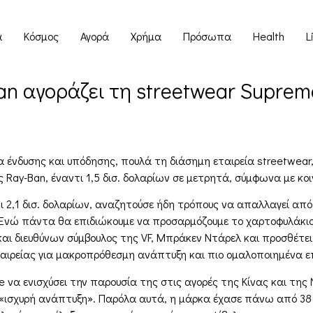
α
Κόσμος
Αγορά
Χρήμα
Πρόσωπα
Health
L
n αγοράζει τη streetwear Supreme
ία ένδυσης και υπόδησης, πουλά τη διάσημη εταιρεία streetwear
ς Ray-Ban, έναντι 1,5 δισ. δολαρίων σε μετρητά, σύμφωνα με κο
τι 2,1 δισ. δολαρίων, αναζητούσε ήδη τρόπους να απαλλαγεί απ
Ενώ πάντα θα επιδιώκουμε να προσαρμόζουμε το χαρτοφυλάκιο 
 και διευθύνων σύμβουλος της VF, Μπράκεν Ντάρελ και προσθέτει
αιρείας για μακροπρόθεσμη ανάπτυξη και πιο ομαλοποιημένα ε
e να ενισχύσει την παρουσία της στις αγορές της Κίνας και της
 «ισχυρή ανάπτυξη». Παρόλα αυτά, η μάρκα έχασε πάνω από 38