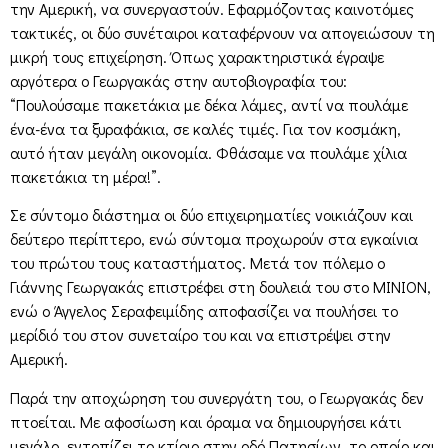
την Αμερική, να συνεργαστούν. Εφαρμόζοντας καινοτόμες
τακτικές, οι δύο συνέταιροι καταφέρνουν να απογειώσουν τη
μικρή τους επιχείρηση. Όπως χαρακτηριστικά έγραψε
αργότερα ο Γεωργακάς στην αυτοβιογραφία του:
“Πουλούσαμε πακετάκια με δέκα λάμες, αντί να πουλάμε
ένα-ένα τα ξυραφάκια, σε καλές τιμές. Για τον κοσμάκη,
αυτό ήταν μεγάλη οικονομία. Φθάσαμε να πουλάμε χίλια
πακετάκια τη μέρα!”.
Σε σύντομο διάστημα οι δύο επιχειρηματίες νοικιάζουν και
δεύτερο περίπτερο, ενώ σύντομα προχωρούν στα εγκαίνια
του πρώτου τους καταστήματος. Μετά τον πόλεμο ο
Γιάννης Γεωργακάς επιστρέφει στη δουλειά του στο ΜΙΝΙΟΝ,
ενώ ο Άγγελος Σεραφειμίδης αποφασίζει να πουλήσει το
μερίδιό του στον συνεταίρο του και να επιστρέψει στην
Αμερική.
Παρά την αποχώρηση του συνεργάτη του, ο Γεωργακάς δεν
πτοείται. Με αφοσίωση και όραμα να δημιουργήσει κάτι
μεγάλο, εντοπίζει το κτίριο στην οδό Πατησίων, το οποίο και