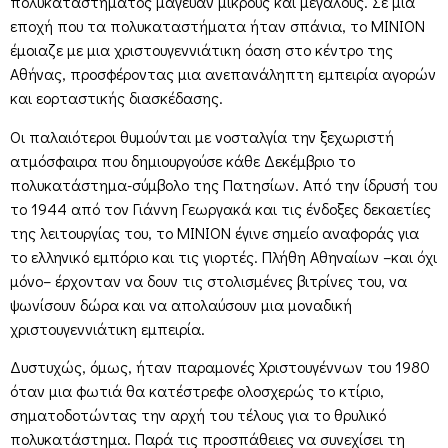
πολυκαταστήματος μάγευαν μικρούς και μεγάλους. Σε μια
εποχή που τα πολυκαταστήματα ήταν σπάνια, το ΜΙΝΙΟΝ
έμοιαζε με μια χριστουγεννιάτικη όαση στο κέντρο της
Αθήνας, προσφέροντας μια ανεπανάληπτη εμπειρία αγορών
και εορταστικής διασκέδασης.
Οι παλαιότεροι θυμούνται με νοσταλγία την ξεχωριστή
ατμόσφαιρα που δημιουργούσε κάθε Δεκέμβριο το
πολυκατάστημα-σύμβολο της Πατησίων. Από την ίδρυσή του
το 1944 από τον Γιάννη Γεωργακά και τις ένδοξες δεκαετίες
της λειτουργίας του, το ΜΙΝΙΟΝ έγινε σημείο αναφοράς για
το ελληνικό εμπόριο και τις γιορτές. Πλήθη Αθηναίων –και όχι
μόνο– έρχονταν να δουν τις στολισμένες βιτρίνες του, να
ψωνίσουν δώρα και να απολαύσουν μια μοναδική
χριστουγεννιάτικη εμπειρία.
Δυστυχώς, όμως, ήταν παραμονές Χριστουγέννων του 1980
όταν μια φωτιά θα κατέστρεφε ολοσχερώς το κτίριο,
σηματοδοτώντας την αρχή του τέλους για το θρυλικό
πολυκατάστημα. Παρά τις προσπάθειες να συνεχίσει τη