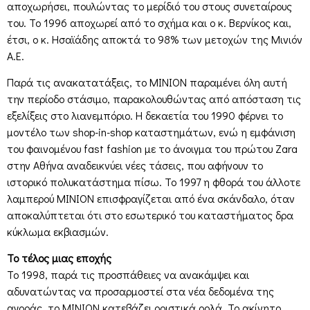
αποχωρήσει, πουλώντας το μερίδιό του στους συνεταίρους
του. Το 1996 αποχωρεί από το σχήμα και ο κ. Βερνίκος και,
έτσι, ο κ. Ησαϊάδης αποκτά το 98% των μετοχών της Μινιόν
Α.Ε.
Παρά τις ανακατατάξεις, το ΜΙΝΙΟΝ παραμένει όλη αυτή
την περίοδο στάσιμο, παρακολουθώντας από απόσταση τις
εξελίξεις στο λιανεμπόριο. Η δεκαετία του 1990 φέρνει το
μοντέλο των shop-in-shop καταστημάτων, ενώ η εμφάνιση
του φαινομένου fast fashion με το άνοιγμα του πρώτου Zara
στην Αθήνα αναδεικνύει νέες τάσεις, που αφήνουν το
ιστορικό πολυκατάστημα πίσω. Το 1997 η φθορά του άλλοτε
λαμπερού ΜΙΝΙΟΝ επισφραγίζεται από ένα σκάνδαλο, όταν
αποκαλύπτεται ότι στο εσωτερικό του καταστήματος δρα
κύκλωμα εκβιασμών.
Το τέλος μιας εποχής
Το 1998, παρά τις προσπάθειες να ανακάμψει και
αδυνατώντας να προσαρμοστεί στα νέα δεδομένα της
αγοράς, το ΜΙΝΙΟΝ κατεβάζει οριστικά ρολά. Το ακίνητο