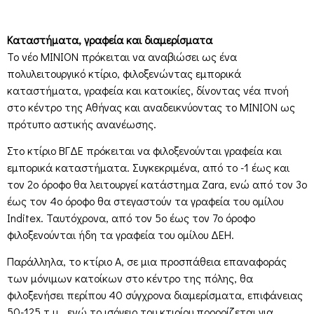
Καταστήματα, γραφεία και διαμερίσματα
Το νέο ΜΙΝΙΟΝ πρόκειται να αναβιώσει ως ένα
πολυλειτουργικό κτίριο, φιλοξενώντας εμπορικά
καταστήματα, γραφεία και κατοικίες, δίνοντας νέα πνοή
στο κέντρο της Αθήνας και αναδεικνύοντας το ΜΙΝΙΟΝ ως
πρότυπο αστικής ανανέωσης.
Στο κτίριο ΒΓΔΕ πρόκειται να φιλοξενούνται γραφεία και
εμπορικά καταστήματα. Συγκεκριμένα, από το -1 έως και
τον 2ο όροφο θα λειτουργεί κατάστημα Zara, ενώ από τον 3ο
έως τον 4ο όροφο θα στεγαστούν τα γραφεία του ομίλου
Inditex. Ταυτόχρονα, από τον 5ο έως τον 7ο όροφο
φιλοξενούνται ήδη τα γραφεία του ομίλου ΔΕΗ.
Παράλληλα, το κτίριο Α, σε μια προσπάθεια επαναφοράς
των μόνιμων κατοίκων στο κέντρο της πόλης, θα
φιλοξενήσει περίπου 40 σύγχρονα διαμερίσματα, επιφάνειας
50-125 τ.μ., ενώ το ισόγειο του κτιρίου προορίζεται για