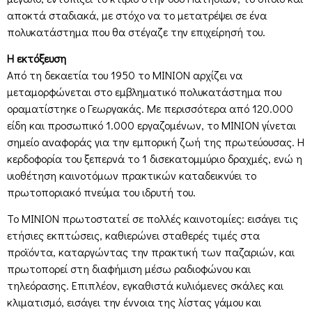
αποκτά σταδιακά, με στόχο να το μετατρέψει σε ένα
πολυκατάστημα που θα στέγαζε την επιχείρησή του.
Η εκτόξευση
Από τη δεκαετία του 1950 το ΜΙΝΙΟΝ αρχίζει να
μεταμορφώνεται στο εμβληματικό πολυκατάστημα που
οραματίστηκε ο Γεωργακάς. Με περισσότερα από 120.000
είδη και προσωπικό 1.000 εργαζομένων, το ΜΙΝΙΟΝ γίνεται
σημείο αναφοράς για την εμπορική ζωή της πρωτεύουσας. Η
κερδοφορία του ξεπερνά το 1 δισεκατομμύριο δραχμές, ενώ η
υιοθέτηση καινοτόμων πρακτικών καταδεικνύει το
πρωτοποριακό πνεύμα του ιδρυτή του.
Το ΜΙΝΙΟΝ πρωτοστατεί σε πολλές καινοτομίες: εισάγει τις
ετήσιες εκπτώσεις, καθιερώνει σταθερές τιμές στα
προϊόντα, καταργώντας την πρακτική των παζαριών, και
πρωτοπορεί στη διαφήμιση μέσω ραδιοφώνου και
τηλεόρασης. Επιπλέον, εγκαθιστά κυλιόμενες σκάλες και
κλιματισμό, εισάγει την έννοια της λίστας γάμου και