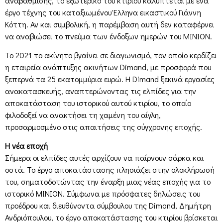
αναβάθμισης, το εξωτερικό του κτιρίου καλύπτεται με ένα
έργο τέχνης του καταξιωμένου Έλληνα εικαστικού Γιάννη
Κόττη. Αν και συμβολική, η παρέμβαση αυτή δεν καταφέρνει
να αναβιώσει το πνεύμα των ένδοξων ημερών του ΜΙΝΙΟΝ.
Το 2021 το ακίνητο βγαίνει σε διαγωνισμό, τον οποίο κερδίζει
η εταιρεία ανάπτυξης ακινήτων Dimand, με προσφορά που
ξεπερνά τα 25 εκατομμύρια ευρώ. Η Dimand ξεκινά εργασίες
ανακατασκευής, αναπτερώνοντας τις ελπίδες για την
αποκατάσταση του ιστορικού αυτού κτιρίου, το οποίο
φιλοδοξεί να ανακτήσει τη χαμένη του αίγλη,
προσαρμοσμένο στις απαιτήσεις της σύγχρονης εποχής.
Η νέα εποχή
Σήμερα οι ελπίδες αυτές αρχίζουν να παίρνουν σάρκα και
οστά. Το έργο αποκατάστασης πλησιάζει στην ολοκλήρωσή
του, σηματοδοτώντας την έναρξη μιας νέας εποχής για το
ιστορικό ΜΙΝΙΟΝ. Σύμφωνα με πρόσφατες δηλώσεις του
προέδρου και διευθύνοντα σύμβουλου της Dimand, Δημήτρη
Ανδριόπουλου, το έργο αποκατάστασης του κτιρίου βρίσκεται