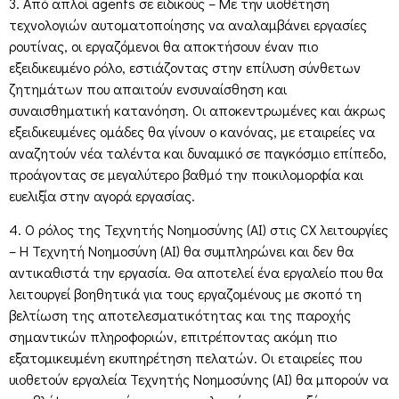
3. Από απλοί agents σε ειδικούς – Με την υιοθέτηση
τεχνολογιών αυτοματοποίησης να αναλαμβάνει εργασίες
ρουτίνας, οι εργαζόμενοι θα αποκτήσουν έναν πιο
εξειδικευμένο ρόλο, εστιάζοντας στην επίλυση σύνθετων
ζητημάτων που απαιτούν ενσυναίσθηση και
συναισθηματική κατανόηση. Οι αποκεντρωμένες και άκρως
εξειδικευμένες ομάδες θα γίνουν ο κανόνας, με εταιρείες να
αναζητούν νέα ταλέντα και δυναμικό σε παγκόσμιο επίπεδο,
προάγοντας σε μεγαλύτερο βαθμό την ποικιλομορφία και
ευελιξία στην αγορά εργασίας.
4. Ο ρόλος της Τεχνητής Νοημοσύνης (AI) στις CX λειτουργίες
– Η Τεχνητή Νοημοσύνη (AI) θα συμπληρώνει και δεν θα
αντικαθιστά την εργασία. Θα αποτελεί ένα εργαλείο που θα
λειτουργεί βοηθητικά για τους εργαζομένους με σκοπό τη
βελτίωση της αποτελεσματικότητας και της παροχής
σημαντικών πληροφοριών, επιτρέποντας ακόμη πιο
εξατομικευμένη εκυπηρέτηση πελατών. Οι εταιρείες που
υιοθετούν εργαλεία Τεχνητής Νοημοσύνης (AI) θα μπορούν να