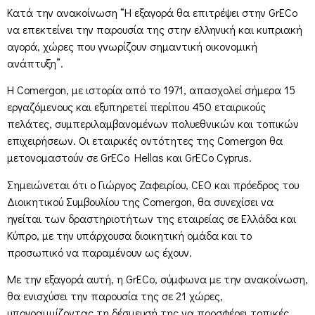
Κατά την ανακοίνωση “Η εξαγορά θα επιτρέψει στην GrECo
να επεκτείνει την παρουσία της στην ελληνική και κυπριακή
αγορά, χώρες που γνωρίζουν σημαντική οικονομική
ανάπτυξη”.
Η Comergon, με ιστορία από το 1971, απασχολεί σήμερα 15
εργαζόμενους και εξυπηρετεί περίπου 450 εταιρικούς
πελάτες, συμπεριλαμβανομένων πολυεθνικών και τοπικών
επιχειρήσεων. Οι εταιρικές οντότητες της Comergon θα
μετονομαστούν σε GrECo Hellas και GrECo Cyprus.
Σημειώνεται ότι ο Γιώργος Ζαφειρίου, CEO και πρόεδρος του
Διοικητικού Συμβουλίου της Comergon, θα συνεχίσει να
ηγείται των δραστηριοτήτων της εταιρείας σε Ελλάδα και
Κύπρο, με την υπάρχουσα διοικητική ομάδα και το
προσωπικό να παραμένουν ως έχουν.
Με την εξαγορά αυτή, η GrECo, σύμφωνα με την ανακοίνωση,
θα ενισχύσει την παρουσία της σε 21 χώρες,
υπογραμμίζοντας τη δέσμευσή της να προσφέρει τοπικές