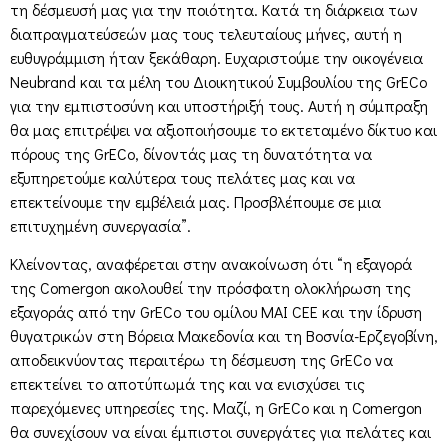
τη δέσμευσή μας για την ποιότητα. Κατά τη διάρκεια των
διαπραγματεύσεών μας τους τελευταίους μήνες, αυτή η
ευθυγράμμιση ήταν ξεκάθαρη. Ευχαριστούμε την οικογένεια
Neubrand και τα μέλη του Διοικητικού Συμβουλίου της GrECo
για την εμπιστοσύνη και υποστήριξή τους. Αυτή η σύμπραξη
θα μας επιτρέψει να αξιοποιήσουμε το εκτεταμένο δίκτυο και
πόρους της GrECo, δίνοντάς μας τη δυνατότητα να
εξυπηρετούμε καλύτερα τους πελάτες μας και να
επεκτείνουμε την εμβέλειά μας. Προσβλέπουμε σε μια
επιτυχημένη συνεργασία”.
Κλείνοντας, αναφέρεται στην ανακοίνωση ότι “η εξαγορά
της Comergon ακολουθεί την πρόσφατη ολοκλήρωση της
εξαγοράς από την GrECo του ομίλου MAI CEE και την ίδρυση
θυγατρικών στη Βόρεια Μακεδονία και τη Βοσνία-Ερζεγοβίνη,
αποδεικνύοντας περαιτέρω τη δέσμευση της GrECo να
επεκτείνει το αποτύπωμά της και να ενισχύσει τις
παρεχόμενες υπηρεσίες της. Μαζί, η GrECo και η Comergon
θα συνεχίσουν να είναι έμπιστοι συνεργάτες για πελάτες και