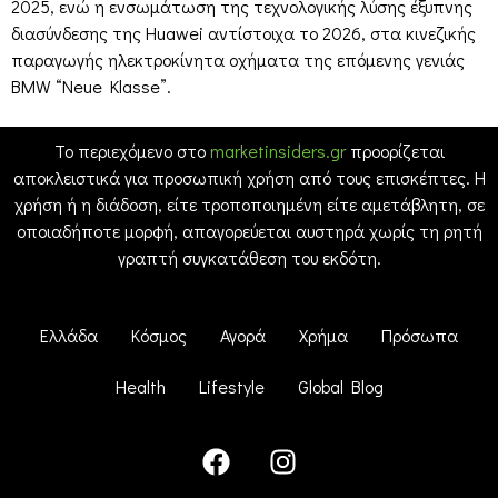
2025, ενώ η ενσωμάτωση της τεχνολογικής λύσης έξυπνης
διασύνδεσης της Huawei αντίστοιχα το 2026, στα κινεζικής
παραγωγής ηλεκτροκίνητα οχήματα της επόμενης γενιάς
BMW “Neue Klasse”.
Το περιεχόμενο στο
marketinsiders.gr
προορίζεται
αποκλειστικά για προσωπική χρήση από τους επισκέπτες. Η
χρήση ή η διάδοση, είτε τροποποιημένη είτε αμετάβλητη, σε
οποιαδήποτε μορφή, απαγορεύεται αυστηρά χωρίς τη ρητή
γραπτή συγκατάθεση του εκδότη.
Ελλάδα
Κόσμος
Αγορά
Χρήμα
Πρόσωπα
Health
Lifestyle
Global Blog