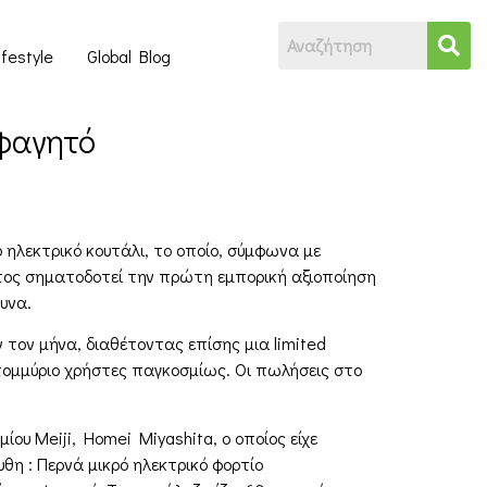
ifestyle
Global Blog
 φαγητό
ο ηλεκτρικό κουτάλι, το οποίο, σύμφωνα με
όντος σηματοδοτεί την πρώτη εμπορική αξιοποίηση
ευνα.
ν τον μήνα, διαθέτοντας επίσης μια limited
ατομμύριο χρήστες παγκοσμίως. Οι πωλήσεις στο
υ Meiji, Homei Miyashita, ο οποίος είχε
υθη : Περνά μικρό ηλεκτρικό φορτίο