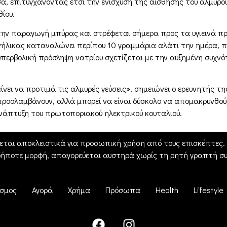
, επιτυγχάνοντας έτσι την ενίσχυση της αίσθησης του αλμυρού 
ίου.
 την παραγωγή μπύρας και στρέφεται σήμερα προς τα υγιεινά προ
ενήλικας καταναλώνει περίπου 10 γραμμάρια αλάτι την ημέρα,
 υπερβολική πρόσληψη νατρίου σχετίζεται με την αυξημένη συχν
νει να προτιμά τις αλμυρές γεύσεις», σημειώνει ο ερευνητής της
ροσλαμβάνουν, αλλά μπορεί να είναι δύσκολο να απομακρυνθού
νάπτυξη του πρωτοποριακού ηλεκτρικού κουταλιού.
εται αποκλειστικά για προσωπική χρήση από τους επισκέπτες. Η
δήποτε μορφή, απαγορεύεται αυστηρά χωρίς τη ρητή γραπτή συ
σμος
Αγορά
Χρήμα
Πρόσωπα
Health
Lifestyle