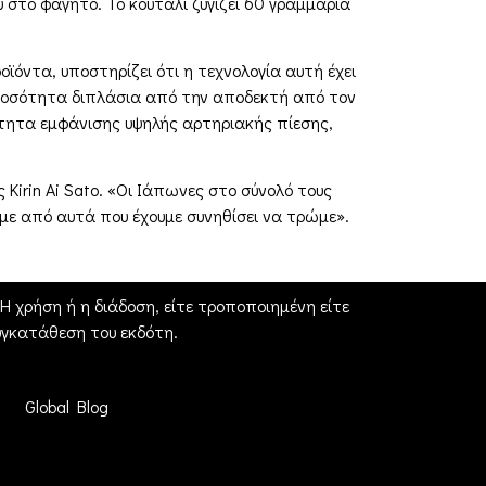
στο φαγητό. Το κουτάλι ζυγίζει 60 γραμμάρια
ϊόντα, υποστηρίζει ότι η τεχνολογία αυτή έχει
 ποσότητα διπλάσια από την αποδεκτή από τον
ότητα εμφάνισης υψηλής αρτηριακής πίεσης,
 Kirin Ai Sato. «Οι Ιάπωνες στο σύνολό τους
με από αυτά που έχουμε συνηθίσει να τρώμε».
 χρήση ή η διάδοση, είτε τροποποιημένη είτε
γκατάθεση του εκδότη.
Global Blog