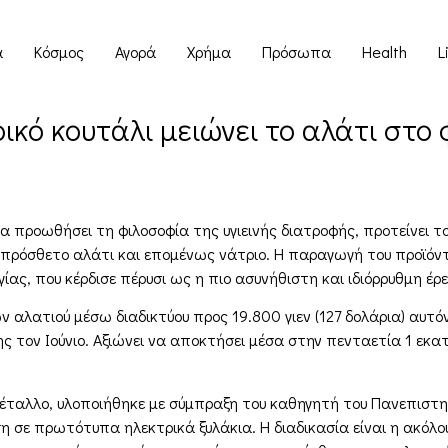
α
Κόσμος
Αγορά
Χρήμα
Πρόσωπα
Health
L
ικό κουτάλι μειώνει το αλάτι στο
α προωθήσει τη φιλοσοφία της υγιεινής διατροφής, προτείνει τ
 επιπρόσθετο αλάτι και επομένως νάτριο. Η παραγωγή του προϊ
γίας, που κέρδισε πέρυσι ως η πιο ασυνήθιστη και ιδιόρρυθμη έρ
ν αλατιού μέσω διαδικτύου προς 19.800 γιεν (127 δολάρια) αυτό
ς τον Ιούνιο. Αξιώνει να αποκτήσει μέσα στην πενταετία 1 εκ
ταλλο, υλοποιήθηκε με σύμπραξη του καθηγητή του Πανεπιστημίο
ση σε πρωτότυπα ηλεκτρικά ξυλάκια. Η διαδικασία είναι η ακόλο