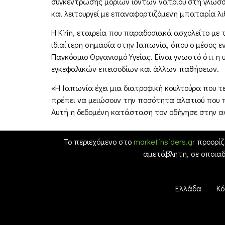
συγκέντρωσης μορίων ιόντων νατρίου στη γλώσσα
και λειτουργεί με επαναφορτιζόμενη μπαταρία λιθ
Η Kirin, εταιρεία που παραδοσιακά ασχολείτο με
ιδιαίτερη σημασία στην Ιαπωνία, όπου ο μέσος 
Παγκόσμιο Οργανισμό Υγείας. Είναι γνωστό ότι η
εγκεφαλικών επεισοδίων και άλλων παθήσεων.
«Η Ιαπωνία έχει μια διατροφική κουλτούρα που τεί
πρέπει να μειώσουν την ποσότητα αλατιού που π
Αυτή η δεδομένη κατάσταση τον οδήγησε στην α
Το περιεχόμενο στο
marketinsiders.gr
προορίζ
αμετάβλητη, σε οποια
Ελλάδα
Κό