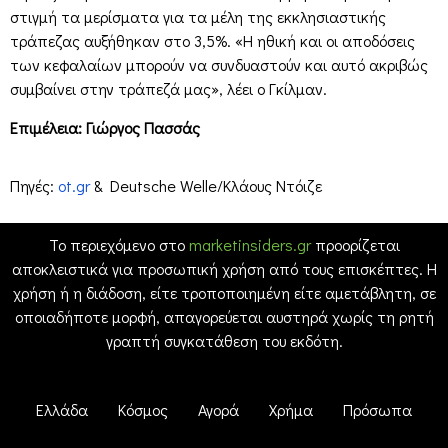
στιγμή τα μερίσματα για τα μέλη της εκκλησιαστικής
τράπεζας αυξήθηκαν στο 3,5%. «Η ηθική και οι αποδόσεις
των κεφαλαίων μπορούν να συνδυαστούν και αυτό ακριβώς
συμβαίνει στην τράπεζά μας», λέει ο Γκίλμαν.
Επιμέλεια: Γιώργος Πασσάς
Πηγές:
ot.gr
& Deutsche Welle/Κλάους Ντόιζε
Το περιεχόμενο στο
marketinsiders.gr
προορίζεται
αποκλειστικά για προσωπική χρήση από τους επισκέπτες. Η
χρήση ή η διάδοση, είτε τροποποιημένη είτε αμετάβλητη, σε
οποιαδήποτε μορφή, απαγορεύεται αυστηρά χωρίς τη ρητή
γραπτή συγκατάθεση του εκδότη.
Ελλάδα
Κόσμος
Αγορά
Χρήμα
Πρόσωπα