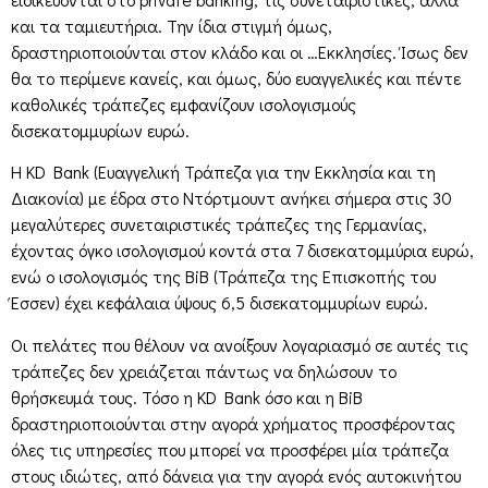
και τα ταμιευτήρια. Την ίδια στιγμή όμως,
δραστηριοποιούνται στον κλάδο και οι …Εκκλησίες. Ίσως δεν
θα το περίμενε κανείς, και όμως, δύο ευαγγελικές και πέντε
καθολικές τράπεζες εμφανίζουν ισολογισμούς
δισεκατομμυρίων ευρώ.
Η KD Bank (Ευαγγελική Τράπεζα για την Εκκλησία και τη
Διακονία) με έδρα στο Ντόρτμουντ ανήκει σήμερα στις 30
μεγαλύτερες συνεταιριστικές τράπεζες της Γερμανίας,
έχοντας όγκο ισολογισμού κοντά στα 7 δισεκατομμύρια ευρώ,
ενώ ο ισολογισμός της BiB (Τράπεζα της Επισκοπής του
Έσσεν) έχει κεφάλαια ύψους 6,5 δισεκατομμυρίων ευρώ.
Οι πελάτες που θέλουν να ανοίξουν λογαριασμό σε αυτές τις
τράπεζες δεν χρειάζεται πάντως να δηλώσουν το
θρήσκευμά τους. Τόσο η KD Bank όσο και η BiB
δραστηριοποιούνται στην αγορά χρήματος προσφέροντας
όλες τις υπηρεσίες που μπορεί να προσφέρει μία τράπεζα
στους ιδιώτες, από δάνεια για την αγορά ενός αυτοκινήτου