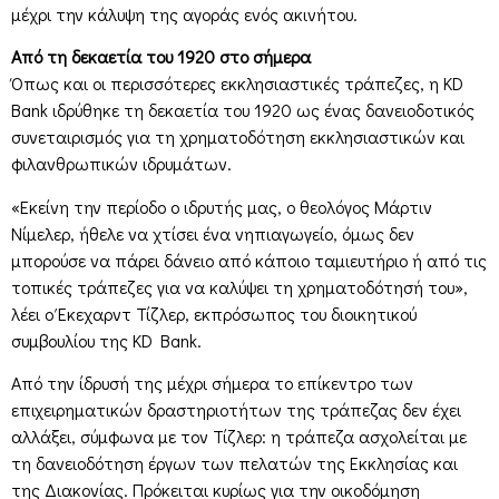
μέχρι την κάλυψη της αγοράς ενός ακινήτου.
Από τη δεκαετία του 1920 στο σήμερα
Όπως και οι περισσότερες εκκλησιαστικές τράπεζες, η KD
Bank ιδρύθηκε τη δεκαετία του 1920 ως ένας δανειοδοτικός
συνεταιρισμός για τη χρηματοδότηση εκκλησιαστικών και
φιλανθρωπικών ιδρυμάτων.
«Εκείνη την περίοδο ο ιδρυτής μας, ο θεολόγος Μάρτιν
Νίμελερ, ήθελε να χτίσει ένα νηπιαγωγείο, όμως δεν
μπορούσε να πάρει δάνειο από κάποιο ταμιευτήριο ή από τις
τοπικές τράπεζες για να καλύψει τη χρηματοδότησή του»,
λέει ο Έκεχαρντ Τίζλερ, εκπρόσωπος του διοικητικού
συμβουλίου της KD Bank.
Από την ίδρυσή της μέχρι σήμερα το επίκεντρο των
επιχειρηματικών δραστηριοτήτων της τράπεζας δεν έχει
αλλάξει, σύμφωνα με τον Τίζλερ: η τράπεζα ασχολείται με
τη δανειοδότηση έργων των πελατών της Εκκλησίας και
της Διακονίας. Πρόκειται κυρίως για την οικοδόμηση