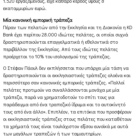
1.520 εργαζομένους, είχε καθαρό κέρδος ύψους 8
εκατομμυρίων ευρώ.
Μία κανονική εμπορική τράπεζα
Πέραν των πελατών από την Εκκλησία και τη Διακονία η KD
Bank έχει περίπου 28.000 ιδιώτες πελάτες, οι οποίοι συχνά
δραστηριοποιούνται επαγγελματικά ή εθελοντικά στο
περιβάλλον της Εκκλησίας. Από τους ιδιώτες πελάτες
προέρχεται το 10% του ισολογισμού της τράπεζας.
Ο Στέφαν Πάουλ δεν εκπλήσσεται που υπάρχει μία τάση να
δραστηριοποιούνται οι εκκλησιαστικές τράπεζες ολοένα και
περισσότερο σαν κανονικές εμπορικές τράπεζες. «Πολλοί
πελάτες προτιμούν να συναλλάσσονται μονάχα με μία
τράπεζα, παρά να χρηματοδοτούν το σπίτι τους για
παράδειγμα από ένα τραπεζικό ίδρυμα και το αυτοκίνητό
τους από ένα άλλο». Επιπλέον, τα επιτόκια που προσφέρουν
οι εκκλησιαστικές τράπεζες στους πελάτες που καταθέτουν
τα χρήματά τους είναι τουλάχιστον εξίσου ευνοϊκά με αυτά
των μεγάλων τραπεζών ή των ταμιευτηρίων.