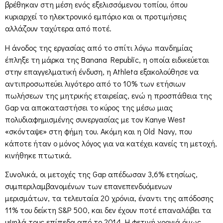
βρέθηκαν στη μέση ενός εξελισσόμενου τοπίου, όπου
κυριαρχεί το ηλεκτρονικό εμπόριο και οι προτιμήσεις
αλλάζουν ταχύτερα από ποτέ.
Η άνοδος της εργασίας από το σπίτι λόγω πανδημίας
έπληξε τη μάρκα της Banana Republic, η οποία ειδικεύεται
στην επαγγελματική ένδυση, η Athleta εξακολούθησε να
αντιπροσωπεύει λιγότερο από το 10% των ετήσιων
πωλήσεων της μητρικής εταιρείας, ενώ η προσπάθεια της
Gap να αποκαταστήσει το κύρος της μέσω μιας
πολυδιαφημισμένης συνεργασίας με τον Kanye West
«σκόνταψε» στη φήμη του. Ακόμη και η Old Navy, που
κάποτε ήταν ο μόνος λόγος για να κατέχει κανείς τη μετοχή,
κινήθηκε πτωτικά.
Συνολικά, οι μετοχές της Gap απέδωσαν 3,6% ετησίως,
συμπεριλαμβανομένων των επανεπενδυόμενων
μερισμάτων, τα τελευταία 20 χρόνια, έναντι της απόδοσης
11% του δείκτη S&P 500, και δεν έχουν ποτέ επαναλάβει τα
υψηλά τους επίπεδα από το 2014. Η φετινή χρονιά όμως