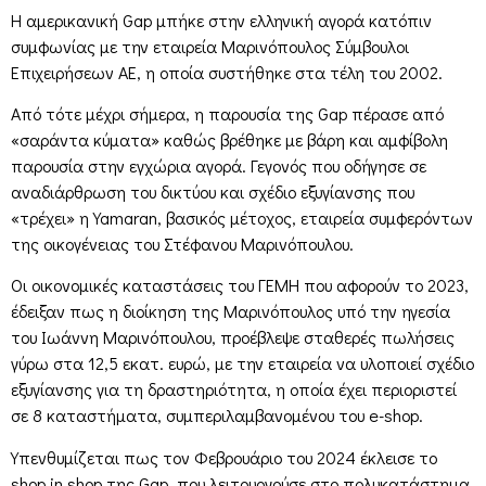
Η αμερικανική Gap μπήκε στην ελληνική αγορά κατόπιν
συμφωνίας με την εταιρεία Μαρινόπουλος Σύμβουλοι
Επιχειρήσεων ΑΕ, η οποία συστήθηκε στα τέλη του 2002.
Από τότε μέχρι σήμερα, η παρουσία της Gap πέρασε από
«σαράντα κύματα» καθώς βρέθηκε με βάρη και αμφίβολη
παρουσία στην εγχώρια αγορά. Γεγονός που οδήγησε σε
αναδιάρθρωση του δικτύου και σχέδιο εξυγίανσης που
«τρέχει» η Yamaran, βασικός μέτοχος, εταιρεία συμφερόντων
της οικογένειας του Στέφανου Μαρινόπουλου.
Οι οικονομικές καταστάσεις του ΓΕΜΗ που αφορούν το 2023,
έδειξαν πως η διοίκηση της Μαρινόπουλος υπό την ηγεσία
του Ιωάννη Μαρινόπουλου, προέβλεψε σταθερές πωλήσεις
γύρω στα 12,5 εκατ. ευρώ, με την εταιρεία να υλοποιεί σχέδιο
εξυγίανσης για τη δραστηριότητα, η οποία έχει περιοριστεί
σε 8 καταστήματα, συμπεριλαμβανομένου του e-shop.
Υπενθυμίζεται πως τον Φεβρουάριο του 2024 έκλεισε το
shop in shop της Gap, που λειτουργούσε στο πολυκατάστημα