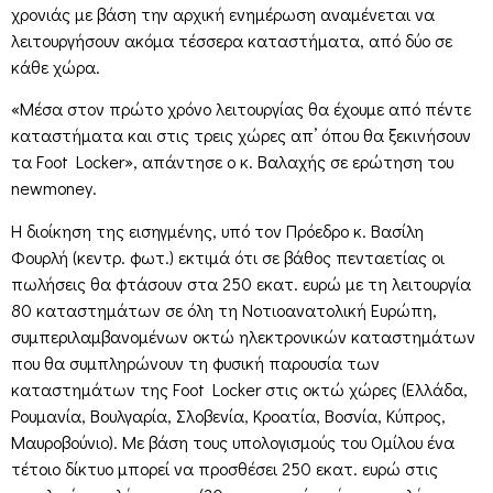
χρονιάς με βάση την αρχική ενημέρωση αναμένεται να
λειτουργήσουν ακόμα τέσσερα καταστήματα, από δύο σε
κάθε χώρα.
«Μέσα στον πρώτο χρόνο λειτουργίας θα έχουμε από πέντε
καταστήματα και στις τρεις χώρες απ’ όπου θα ξεκινήσουν
τα Foot Locker», απάντησε ο κ. Βαλαχής σε ερώτηση του
newmoney.
Η διοίκηση της εισηγμένης, υπό τον Πρόεδρο κ. Βασίλη
Φουρλή (κεντρ. φωτ.) εκτιμά ότι σε βάθος πενταετίας οι
πωλήσεις θα φτάσουν στα 250 εκατ. ευρώ με τη λειτουργία
80 καταστημάτων σε όλη τη Νοτιοανατολική Ευρώπη,
συμπεριλαμβανομένων οκτώ ηλεκτρονικών καταστημάτων
που θα συμπληρώνουν τη φυσική παρουσία των
καταστημάτων της Foot Locker στις οκτώ χώρες (Ελλάδα,
Ρουμανία, Βουλγαρία, Σλοβενία, Κροατία, Βοσνία, Κύπρος,
Μαυροβούνιο). Με βάση τους υπολογισμούς του Ομίλου ένα
τέτοιο δίκτυο μπορεί να προσθέσει 250 εκατ. ευρώ στις