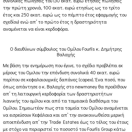
συνολικές πωλήσεις του (30 εκατ. ευρώ ετήσιες πωλήσεις
την πρώτη χρονιά, 100 εκατ. ευρώ ετησίως ως το τρίτο
έτος και 250 εκατ. ευρώ ως το πέμπτο έτος εφαρμογής του
σχεδίου) ενώ απ’ το πρώτο έτος η δραστηριότητα
αναμένεται να είναι κερδοφόρα.
Ο διευθύνων σύμβουλος του Ομίλου Fourlis κ. Δημήτρης
Βαλαχής
Με βάση την ενημέρωση που έγινε, το σχέδιο προβλέπει εκ
μέρους του Ομιλου την επένδυση συνολικά 40 εκατ. ευρώ
περίπου σε κεφαλαιουχικές δαπάνες (capex). Ένα ποσό, που
όπως απάντησε ο κ. Βαλαχής στο newmoney θα προέλθουν
απ’ τη λειτουργική κερδοφορία των δραστηριοτήτων
λιανικής του ομίλου και από τα ταμειακά διαθέσιμα του
Ομίλου. Σημειωτέον πως στα ταμεία του Ομίλου αναμένεται
να εισρεύσουν Κεφάλαια και απ’ την ανακοινωθείσα μερική
αποεπένδυση απ’ την Trade Estates έως το τέλος του έτους
με στόχο να περιοριστεί το ποσοστό του Fourlis Group κάτω