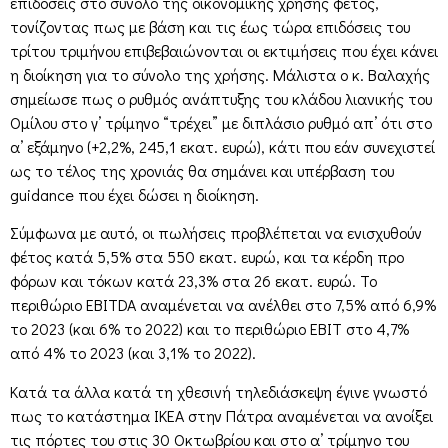
επιδόσεις στο σύνολο της οικονομικής χρήσης φέτος,
τονίζοντας πως με βάση και τις έως τώρα επιδόσεις του
τρίτου τριμήνου επιβεβαιώνονται οι εκτιμήσεις που έχει κάνει
η διοίκηση για το σύνολο της χρήσης. Μάλιστα ο κ. Βαλαχής
σημείωσε πως ο ρυθμός ανάπτυξης του κλάδου λιανικής του
Ομίλου στο γ’ τρίμηνο “τρέχει” με διπλάσιο ρυθμό απ’ ότι στο
α’ εξάμηνο (+2,2%, 245,1 εκατ. ευρώ), κάτι που εάν συνεχιστεί
ως το τέλος της χρονιάς θα σημάνει και υπέρβαση του
guidance που έχει δώσει η διοίκηση.
Σύμφωνα με αυτό, οι πωλήσεις προβλέπεται να ενισχυθούν
φέτος κατά 5,5% στα 550 εκατ. ευρώ, και τα κέρδη προ
φόρων και τόκων κατά 23,3% στα 26 εκατ. ευρώ. Το
περιθώριο EBITDA αναμένεται να ανέλθει στο 7,5% από 6,9%
το 2023 (και 6% το 2022) και το περιθώριο EBIT στο 4,7%
από 4% το 2023 (και 3,1% το 2022).
Κατά τα άλλα κατά τη χθεσινή τηλεδιάσκεψη έγινε γνωστό
πως το κατάστημα ΙΚΕΑ στην Πάτρα αναμένεται να ανοίξει
τις πόρτες του στις 30 Οκτωβρίου και στο α’ τρίμηνο του