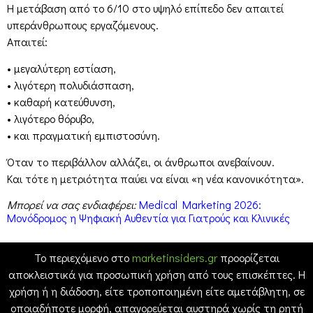
Η μετάβαση από το 6/10 στο υψηλό επίπεδο δεν απαιτεί
υπεράνθρωπους εργαζόμενους.
Απαιτεί:
• μεγαλύτερη εστίαση,
• λιγότερη πολυδιάσπαση,
• καθαρή κατεύθυνση,
• λιγότερο θόρυβο,
• και πραγματική εμπιστοσύνη.
Όταν το περιβάλλον αλλάζει, οι άνθρωποι ανεβαίνουν.
Και τότε η μετριότητα παύει να είναι «η νέα κανονικότητα».
Μπορεί να σας ενδιαφέρει:
Medical Marketing 2026:
Μονόδρομος η Ψηφιακή Αυθεντία για Γιατρούς και Κλινικές
Το περιεχόμενο στο
marketinsiders.gr
προορίζεται
αποκλειστικά για προσωπική χρήση από τους επισκέπτες. Η
χρήση ή η διάδοση, είτε τροποποιημένη είτε αμετάβλητη, σε
οποιαδήποτε μορφή, απαγορεύεται αυστηρά χωρίς τη ρητή