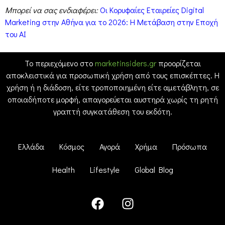
Μπορεί να σας ενδιαφέρει:
Οι Κορυφαίες Εταιρείες Digital
Marketing στην Αθήνα για το 2026: Η Μετάβαση στην Εποχή
του AI
Το περιεχόμενο στο
marketinsiders.gr
προορίζεται
αποκλειστικά για προσωπική χρήση από τους επισκέπτες. Η
χρήση ή η διάδοση, είτε τροποποιημένη είτε αμετάβλητη, σε
οποιαδήποτε μορφή, απαγορεύεται αυστηρά χωρίς τη ρητή
γραπτή συγκατάθεση του εκδότη.
Ελλάδα
Κόσμος
Αγορά
Χρήμα
Πρόσωπα
Health
Lifestyle
Global Blog