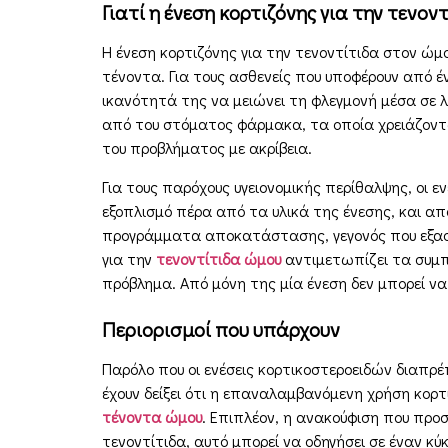
Γιατί η ένεση κορτιζόνης για την τενον
Η ένεση κορτιζόνης για την τενοντίτιδα στον ώ
τένοντα. Για τους ασθενείς που υποφέρουν από έ
ικανότητά της να μειώνει τη φλεγμονή μέσα σε λ
από του στόματος φάρμακα, τα οποία χρειάζοντα
του προβλήματος με ακρίβεια.
Για τους παρόχους υγειονομικής περίθαλψης, οι εν
εξοπλισμό πέρα από τα υλικά της ένεσης, και απ
προγράμματα αποκατάστασης, γεγονός που εξασφ
για την
τενοντίτιδα ώμου
αντιμετωπίζει τα συμπ
πρόβλημα. Από μόνη της μία ένεση δεν μπορεί ν
Περιορισμοί που υπάρχουν
Παρόλο που οι ενέσεις κορτικοστεροειδών διαπρ
έχουν δείξει ότι η επαναλαμβανόμενη χρήση κορτ
τένοντα ώμου
. Επιπλέον, η ανακούφιση που προσ
τενοντίτιδα, αυτό μπορεί να οδηγήσει σε έναν 