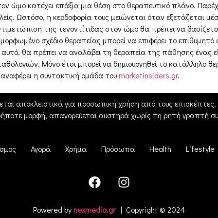
στον ώμο κατέχει επάξια μια θέση στο θεραπευτικό πλάνο. Παρέχ
ελείς. Ωστόσο, η κερδοφορία τους μειώνεται όταν εξετάζεται 
ιμετώπιση της τενοντίτιδας στον ώμο θα πρέπει να βασίζεται 
ορφωμένο σχέδιο θεραπείας μπορεί να επιφέρει το επιθυμητό 
ς αυτό, θα πρέπει να αναλάβει τη θεραπεία της πάθησης ένας ε
παθολογιών. Μόνο έτσι μπορεί να δημιουργηθεί το κατάλληλο θ
 αναφέρει η συντακτική ομάδα του
marketinsiders.gr
.
εται αποκλειστικά για προσωπική χρήση από τους επισκέπτες. Η
δήποτε μορφή, απαγορεύεται αυστηρά χωρίς τη ρητή γραπτή συ
σμος
Αγορά
Χρήμα
Πρόσωπα
Health
Lifestyle
Powered by
nexmedia.gr
| Copyright © 2024