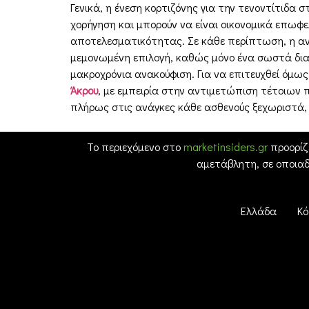
Γενικά, η ένεση κορτιζόνης για την τενοντίτιδα 
χορήγηση και μπορούν να είναι οικονομικά επωφ
αποτελεσματικότητας. Σε κάθε περίπτωση, η αντ
μεμονωμένη επιλογή, καθώς μόνο ένα σωστά διαμ
μακροχρόνια ανακούφιση. Για να επιτευχθεί όμω
Άκρου
, με εμπειρία στην αντιμετώπιση τέτοιων 
πλήρως στις ανάγκες κάθε ασθενούς ξεχωριστά,
Το περιεχόμενο στο
marketinsiders.gr
προορίζ
αμετάβλητη, σε οποια
Ελλάδα
Κό