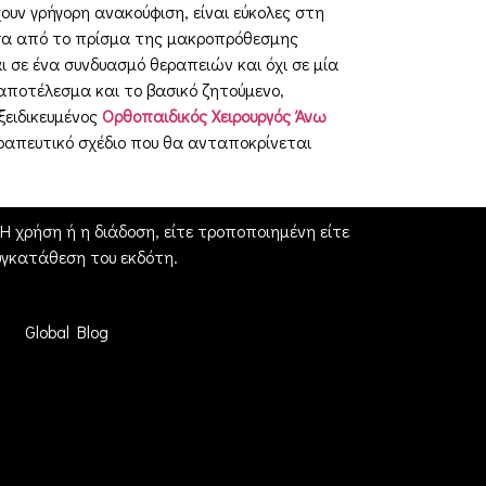
ουν γρήγορη ανακούφιση, είναι εύκολες στη
μέσα από το πρίσμα της μακροπρόθεσμης
σε ένα συνδυασμό θεραπειών και όχι σε μία
αποτέλεσμα και το βασικό ζητούμενο,
ξειδικευμένος
Ορθοπαιδικός Χειρουργός Άνω
εραπευτικό σχέδιο που θα ανταποκρίνεται
 χρήση ή η διάδοση, είτε τροποποιημένη είτε
γκατάθεση του εκδότη.
Global Blog