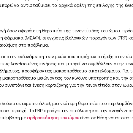
πορεί να αντισταθμίσει τα αρχικά οφέλη της επιλογής της ένεσ
ιλογή όσον αφορά στη θεραπεία της τενοντίτιδας του ώμου. πρό
 φάρμακα (ΜΣΑΦ), οι εγχύσεις βιολογικών παραγόντων (PRP) κα
νακούφιση στο πρόβλημα.
εται στην ενδυνάμωση των μυών που παρέχουν στήριξη στον ώμ
ς λανθασμένες κινήσεις που μπορεί να συμβάλλουν στην τενον
οβλήματος, προσφέροντας μακροπρόθεσμα αποτελέσματα. Για το
ή μακροπρόθεσμα μειώνοντας τον κίνδυνο υποτροπής και την αν
υ συνεπάγεται ένεση κορτιζόνης για την τενοντίτιδα στον ώμο,
 πλούσιο σε αιμοπετάλια), μια νεότερη θεραπεία που περιλαμβ
σα περιοχή. Το PRP προάγει την επούλωση και την αναγέννηση τ
 επέμβαση με
αρθροσκόπηση του ώμου
είναι σε θέση να αποκατ