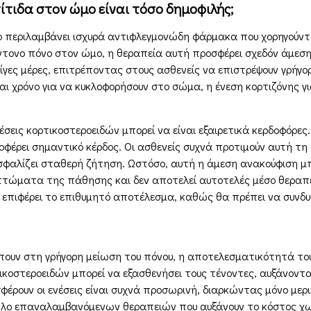
τίτιδα στον ώμο είναι τόσο δημοφιλής;
μο περιλαμβάνει ισχυρά αντιφλεγμονώδη φάρμακα που χορηγούν
ντονο πόνο στον ώμο, η θεραπεία αυτή προσφέρει σχεδόν άμεση 
ίγες μέρες, επιτρέποντας στους ασθενείς να επιστρέψουν γρήγο
ι χρόνο για να κυκλοφορήσουν στο σώμα, η ένεση κορτιζόνης γι
έσεις κορτικοστεροειδών μπορεί να είναι εξαιρετικά κερδοφόρες.
οφέρει σημαντικό κέρδος. Οι ασθενείς συχνά προτιμούν αυτή τη
αλίζει σταθερή ζήτηση. Ωστόσο, αυτή η άμεση ανακούφιση μπο
τώματα της πάθησης και δεν αποτελεί αυτοτελές μέσο θεραπε
α επιφέρει το επιθυμητό αποτέλεσμα, καθώς θα πρέπει να συνδ
έπουν στη γρήγορη μείωση του πόνου, η αποτελεσματικότητά του
ικοστεροειδών μπορεί να εξασθενήσει τους τένοντες, αυξάνοντα
φέρουν οι ενέσεις είναι συχνά προσωρινή, διαρκώντας μόνο μερικ
κύκλο επαναλαμβανόμενων θεραπειών που αυξάνουν το κόστος χω