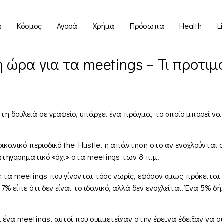
α
Κόσμος
Αγορά
Χρήμα
Πρόσωπα
Health
L
ή ώρα για τα meetings – Τι προτιμ
ι τη δουλειά σε γραφείο, υπάρχει ένα πράγμα, το οποίο μπορεί
ανικό περιοδικό the Hustle, η απάντηση στο αν ενοχλούνται οι
ηγορηματικό «όχι» στα meetings των 8 π.μ.
ε τα meetings που γίνονται τόσο νωρίς, εφόσον όμως πρόκειται 
% είπε ότι δεν είναι το ιδανικό, αλλά δεν ενοχλείται. Ένα 5% δ
ένα meetings, αυτοί που συμμετείχαν στην έρευνα έδειξαν να σ