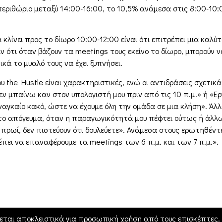
περιθώριο μεταξύ 14:00-16:00, το 10,5% ανάμεσα στις 8:00-10:0
 κλίνει προς το δίωρο 10:00-12:00 είναι ότι επιτρέπει μια καλ
ν ότι όταν βάζουν τα meetings τους εκείνο το δίωρο, μπορούν ν
ικά το μυαλό τους να έχει ξυπνήσει.
the Hustle είναι χαρακτηριστικές, ενώ οι αντιδράσεις σχετικά
δεν μπαίνω καν στον υπολογιστή μου πριν από τις 10 π.μ.» ή «
ναγκαίο κακό, ώστε να έχουμε όλη την ομάδα σε μια κλήση». Άλλ
το απόγευμα, όταν η παραγωγικότητά μου πέφτει ούτως ή άλλως
πρωί, δεν πιστεύουν ότι δουλεύετε». Ανάμεσα στους ερωτηθέντ
πει να επαναφέρουμε τα meetings των 6 π.μ. και των 7 π.μ.».
εται αποκλειστικά για προσωπική χρήση από τους επισκέπτες. Η