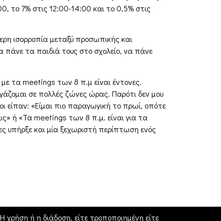
0, το 7% στις 12:00-14:00 και το 0,5% στις
ύτερη ισορροπία μεταξύ προσωπικής και
α πάνε τα παιδιά τους στο σχολείο, να πάνε
 με τα meetings των 8 π.μ είναι έντονες.
Εργάζομαι σε πολλές ζώνες ώρας. Παρότι δεν μου
οι είπαν: «Είμαι πιο παραγωγική το πρωί, οπότε
» ή «Τα meetings των 8 π.μ. είναι για τα
ες υπήρξε και μία ξεχωριστή περίπτωση ενός
 χρήση ή η διάδοση, είτε τροποποιημένη είτε