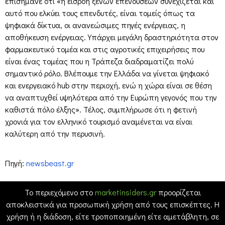
επισήμανε ότι «η εισροή ξένων επενδύσεων συνεχίζεται και
αυτό που ελκύει τους επενδυτές, είναι τομείς όπως τα
ψηφιακά δίκτυα, οι ανανεώσιμες πηγές ενέργειας, η
αποθήκευση ενέργειας. Υπάρχει μεγάλη δραστηριότητα στον
φαρμακευτικό τομέα και στις αγροτικές επιχειρήσεις που
είναι ένας τομέας που η Τράπεζα διαδραματίζει πολύ
σημαντικό ρόλο. Βλέπουμε την Ελλάδα να γίνεται ψηφιακό
και ενεργειακό hub στην περιοχή, ενώ η χώρα είναι σε θέση
να αναπτυχθεί υψηλότερα από την Ευρώπη γεγονός που την
καθιστά πόλο έλξης». Τέλος, συμπλήρωσε ότι η φετινή
χρονιά για τον ελληνικό τουρισμό αναμένεται να είναι
καλύτερη από την περυσινή.
Πηγή:
newsbeast.gr
Το περιεχόμενο στο
marketinsiders.gr
προορίζεται
αποκλειστικά για προσωπική χρήση από τους επισκέπτες. Η
χρήση ή η διάδοση, είτε τροποποιημένη είτε αμετάβλητη, σε