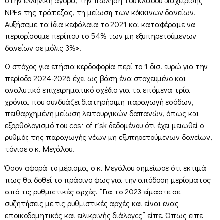
στην ελληνική αγορά, την πώληση του κλάδου διαχείρισης
ΝΡΕs της τράπεζας, τη μείωση των κόκκινων δανείων.
Αυξήσαμε τα ίδια κεφάλαια το 2021 και καταφέραμε να
περιορίσουμε περίπου το 54% των μη εξυπηρετούμενων
δανείων σε μόλις 3%».
Ο στόχος για ετήσια κερδοφορία περί το 1 δισ. ευρώ για την
περίοδο 2024-2026 έχει ως βάση ένα στοχευμένο και
αναλυτικό επιχειρηματικό σχέδιο για τα επόμενα τρία
χρόνια, που συνδυάζει διατηρήσιμη παραγωγή εσόδων,
πειθαρχημένη μείωση λειτουργικών δαπανών, όπως και
εξορθολογισμό του cost of risk δεδομένου ότι έχει μειωθεί ο
ρυθμός της παραγωγής νέων μη εξυπηρετούμενων δανείων,
τόνισε ο κ. Μεγάλου.
Όσον αφορά το μέρισμα, ο κ. Μεγάλου σημείωσε ότι εκτιμά
πως θα δοθεί το πράσινο φως για την απόδοση μερίσματος
από τις ρυθμιστικές αρχές. “Για το 2023 είμαστε σε
συζητήσεις με τις ρυθμιστικές αρχές και είναι ένας
εποικοδομητικός και ειλικρινής διάλογος” είπε. Όπως είπε