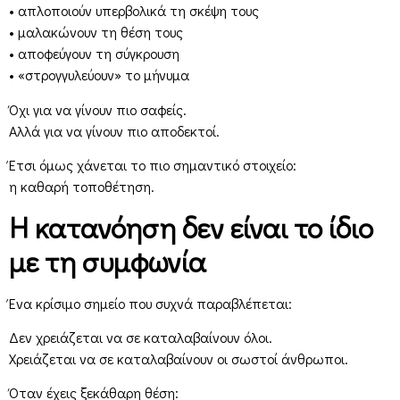
• απλοποιούν υπερβολικά τη σκέψη τους
• μαλακώνουν τη θέση τους
• αποφεύγουν τη σύγκρουση
• «στρογγυλεύουν» το μήνυμα
Όχι για να γίνουν πιο σαφείς.
Αλλά για να γίνουν πιο αποδεκτοί.
Έτσι όμως χάνεται το πιο σημαντικό στοιχείο:
η καθαρή τοποθέτηση.
Η κατανόηση δεν είναι το ίδιο
με τη συμφωνία
Ένα κρίσιμο σημείο που συχνά παραβλέπεται:
Δεν χρειάζεται να σε καταλαβαίνουν όλοι.
Χρειάζεται να σε καταλαβαίνουν οι σωστοί άνθρωποι.
Όταν έχεις ξεκάθαρη θέση: