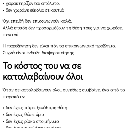
• χαρακτηρίζονται απόλυτοι
• δεν χωράνε εύκολα σε κουτιά
Όχι επειδή δεν επικοινωνούν καλά.
Αλλά επειδή δεν προσαρμόζουν τη θέση τους για να χωρέσει
παντού.
Η παρεξήγηση δεν είναι πάντα επικοινωνιακό πρόβλημα.
Συχνά είναι ένδειξη διαφοροποίησης.
Το κόστος του να σε
καταλαβαίνουν όλοι
Όταν σε καταλαβαίνουν όλοι, συνήθως συμβαίνει ένα από τα
παρακάτω:
• δεν έχεις πάρει ξεκάθαρη θέση
• δεν έχεις θέσει όρια
• δεν έχεις ρίσκο στο μήνυμα
• δεν έχεις ενοχλήσει κανέναν