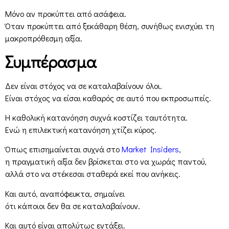
Μόνο αν προκύπτει από ασάφεια.
Όταν προκύπτει από ξεκάθαρη θέση, συνήθως ενισχύει τη
μακροπρόθεσμη αξία.
Συμπέρασμα
Δεν είναι στόχος να σε καταλαβαίνουν όλοι.
Είναι στόχος να είσαι καθαρός σε αυτό που εκπροσωπείς.
Η καθολική κατανόηση συχνά κοστίζει ταυτότητα.
Ενώ η επιλεκτική κατανόηση χτίζει κύρος.
Όπως επισημαίνεται συχνά στο
Market Insiders
,
η πραγματική αξία δεν βρίσκεται στο να χωράς παντού,
αλλά στο να στέκεσαι σταθερά εκεί που ανήκεις.
Και αυτό, αναπόφευκτα, σημαίνει
ότι κάποιοι δεν θα σε καταλαβαίνουν.
Και αυτό είναι απολύτως εντάξει.