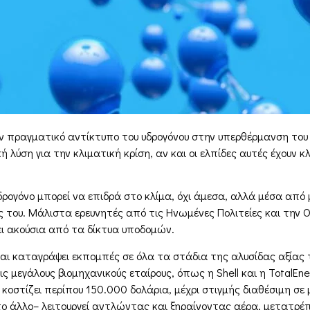
ν πραγματικό αντίκτυπο του υδρογόνου στην υπερθέρμανση του 
 λύση για την κλιματική κρίση, αν και οι ελπίδες αυτές έχουν κ
δρογόνο μπορεί να επιδρά στο κλίμα, όχι άμεσα, αλλά μέσα από
του. Μάλιστα ερευνητές από τις Ηνωμένες Πολιτείες και την Ο
ει ακούσια από τα δίκτυα υποδομών.
και καταγράψει εκπομπές σε όλα τα στάδια της αλυσίδας αξίας
ς μεγάλους βιομηχανικούς εταίρους, όπως η Shell και η TotalE
οστίζει περίπου 150.000 δολάρια, μέχρι στιγμής διαθέσιμη σε 
ο άλλο– λειτουργεί αντλώντας και ξηραίνοντας αέρα, μετατρέπ