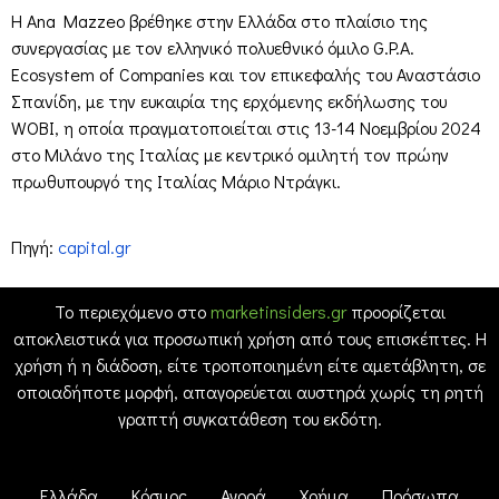
Η Ana Mazzeo βρέθηκε στην Ελλάδα στο πλαίσιο της
συνεργασίας με τον ελληνικό πολυεθνικό όμιλο G.P.A.
Ecosystem of Companies και τον επικεφαλής του Αναστάσιο
Σπανίδη, με την ευκαιρία της ερχόμενης εκδήλωσης του
WOBI, η οποία πραγματοποιείται στις 13-14 Νοεμβρίου 2024
στο Μιλάνο της Ιταλίας με κεντρικό ομιλητή τον πρώην
πρωθυπουργό της Ιταλίας Μάριο Ντράγκι.
Πηγή:
capital.gr
Το περιεχόμενο στο
marketinsiders.gr
προορίζεται
αποκλειστικά για προσωπική χρήση από τους επισκέπτες. Η
χρήση ή η διάδοση, είτε τροποποιημένη είτε αμετάβλητη, σε
οποιαδήποτε μορφή, απαγορεύεται αυστηρά χωρίς τη ρητή
γραπτή συγκατάθεση του εκδότη.
Ελλάδα
Κόσμος
Αγορά
Χρήμα
Πρόσωπα