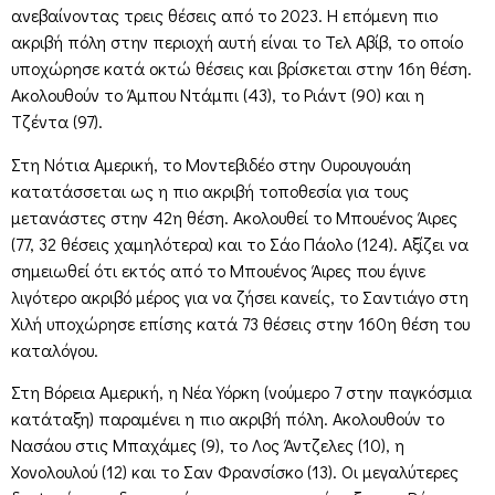
ανεβαίνοντας τρεις θέσεις από το 2023. Η επόμενη πιο
ακριβή πόλη στην περιοχή αυτή είναι το Τελ Αβίβ, το οποίο
υποχώρησε κατά οκτώ θέσεις και βρίσκεται στην 16η θέση.
Ακολουθούν το Άμπου Ντάμπι (43), το Ριάντ (90) και η
Τζέντα (97).
Στη Νότια Αμερική, το Μοντεβιδέο στην Ουρουγουάη
κατατάσσεται ως η πιο ακριβή τοποθεσία για τους
μετανάστες στην 42η θέση. Ακολουθεί το Μπουένος Άιρες
(77, 32 θέσεις χαμηλότερα) και το Σάο Πάολο (124). Αξίζει να
σημειωθεί ότι εκτός από το Μπουένος Άιρες που έγινε
λιγότερο ακριβό μέρος για να ζήσει κανείς, το Σαντιάγο στη
Χιλή υποχώρησε επίσης κατά 73 θέσεις στην 160η θέση του
καταλόγου.
Στη Βόρεια Αμερική, η Νέα Υόρκη (νούμερο 7 στην παγκόσμια
κατάταξη) παραμένει η πιο ακριβή πόλη. Ακολουθούν το
Νασάου στις Μπαχάμες (9), το Λος Άντζελες (10), η
Χονολουλού (12) και το Σαν Φρανσίσκο (13). Οι μεγαλύτερες