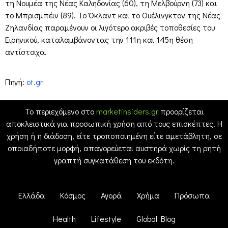
τη Νουμέα της Νέας Καληδονίας (60), τη Μελβούρνη (73) και
το Μπρισμπέιν (89). Το Όκλαντ και το Ουέλινγκτον της Νέας
Ζηλανδίας παραμένουν οι λιγότερο ακριβές τοποθεσίες του
Ειρηνικού, καταλαμβάνοντας την 111η και 145η θέση
αντίστοιχα.
Πηγή:
ot.gr
Το περιεχόμενο στο
marketinsiders.gr
προορίζεται
αποκλειστικά για προσωπική χρήση από τους επισκέπτες. Η
χρήση ή η διάδοση, είτε τροποποιημένη είτε αμετάβλητη, σε
οποιαδήποτε μορφή, απαγορεύεται αυστηρά χωρίς τη ρητή
γραπτή συγκατάθεση του εκδότη.
Ελλάδα
Κόσμος
Αγορά
Χρήμα
Πρόσωπα
Health
Lifestyle
Global Blog