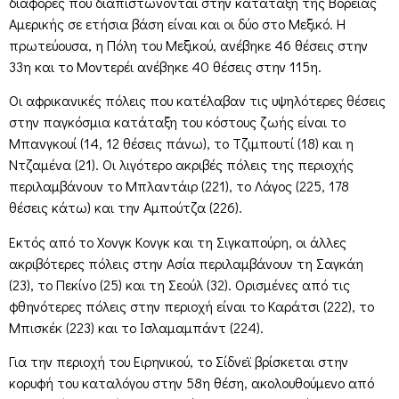
διαφορές που διαπιστώνονται στην κατάταξη της Βόρειας
Αμερικής σε ετήσια βάση είναι και οι δύο στο Μεξικό. Η
πρωτεύουσα, η Πόλη του Μεξικού, ανέβηκε 46 θέσεις στην
33η και το Μοντερέι ανέβηκε 40 θέσεις στην 115η.
Οι αφρικανικές πόλεις που κατέλαβαν τις υψηλότερες θέσεις
στην παγκόσμια κατάταξη του κόστους ζωής είναι το
Μπανγκουί (14, 12 θέσεις πάνω), το Τζιμπουτί (18) και η
Ντζαμένα (21). Οι λιγότερο ακριβές πόλεις της περιοχής
περιλαμβάνουν το Μπλαντάιρ (221), το Λάγος (225, 178
θέσεις κάτω) και την Αμπούτζα (226).
Εκτός από το Χονγκ Κονγκ και τη Σιγκαπούρη, οι άλλες
ακριβότερες πόλεις στην Ασία περιλαμβάνουν τη Σαγκάη
(23), το Πεκίνο (25) και τη Σεούλ (32). Ορισμένες από τις
φθηνότερες πόλεις στην περιοχή είναι το Καράτσι (222), το
Μπισκέκ (223) και το Ισλαμαμπάντ (224).
Για την περιοχή του Ειρηνικού, το Σίδνεϊ βρίσκεται στην
κορυφή του καταλόγου στην 58η θέση, ακολουθούμενο από